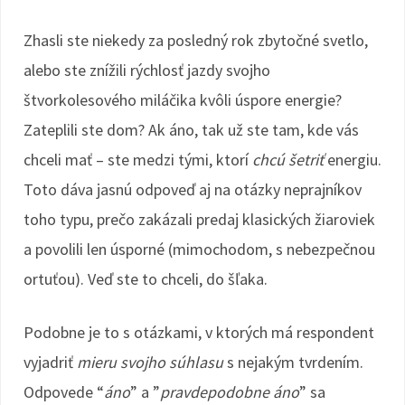
Zhasli ste niekedy za posledný rok zbytočné svetlo,
alebo ste znížili rýchlosť jazdy svojho
štvorkolesového miláčika kvôli úspore energie?
Zateplili ste dom? Ak áno, tak už ste tam, kde vás
chceli mať – ste medzi tými, ktorí
chcú
šetriť
energiu.
Toto dáva jasnú odpoveď aj na otázky neprajníkov
toho typu, prečo zakázali predaj klasických žiaroviek
a povolili len úsporné (mimochodom, s nebezpečnou
ortuťou). Veď ste to chceli, do šľaka.
Podobne je to s otázkami, v ktorých má respondent
vyjadriť
mieru svojho súhlasu
s nejakým tvrdením.
Odpovede “
áno
” a ”
pravdepodobne áno
” sa