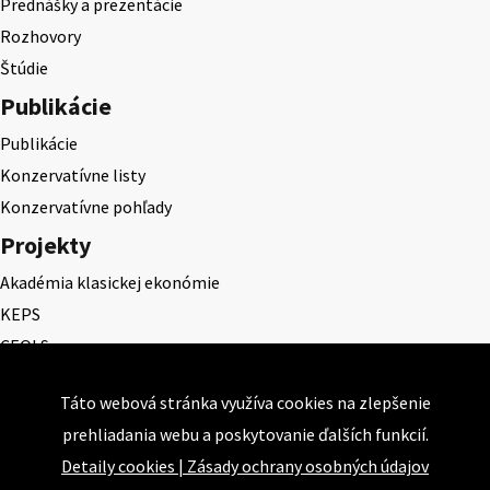
Prednášky a prezentácie
Rozhovory
Štúdie
Publikácie
Publikácie
Konzervatívne listy
Konzervatívne pohľady
Projekty
Akadémia klasickej ekonómie
KEPS
CEQLS
Cena Dominika Tatarku
Táto webová stránka využíva cookies na zlepšenie
Cena Ernesta Valka
prehliadania webu a poskytovanie ďalších funkcií.
Študentská esej
Detaily cookies
|
Zásady ochrany osobných údajov
Deň daňového odbremenenia