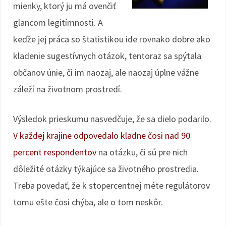
mienky, ktorý ju má ovenčiť
glancom legitímnosti. A
keďže jej práca so štatistikou ide rovnako dobre ako
kladenie sugestívnych otázok, tentoraz sa spýtala
občanov únie, či im naozaj, ale naozaj úplne vážne
záleží na životnom prostredí.
Výsledok prieskumu nasvedčuje, že sa dielo podarilo.
V každej krajine odpovedalo kladne čosi nad 90
percent respondentov
na otázku, či sú pre nich
dôležité otázky týkajúce sa životného prostredia.
Treba povedať, že k stopercentnej méte regulátorov
tomu ešte čosi chýba, ale o tom neskôr.