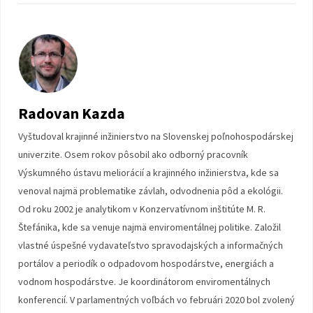
Radovan Kazda
Vyštudoval krajinné inžinierstvo na Slovenskej poľnohospodárskej
univerzite. Osem rokov pôsobil ako odborný pracovník
Výskumného ústavu meliorácií a krajinného inžinierstva, kde sa
venoval najmä problematike závlah, odvodnenia pôd a ekológii.
Od roku 2002 je analytikom v Konzervatívnom inštitúte M. R.
Štefánika, kde sa venuje najmä enviromentálnej politike. Založil
vlastné úspešné vydavateľstvo spravodajských a informačných
portálov a periodík o odpadovom hospodárstve, energiách a
vodnom hospodárstve. Je koordinátorom enviromentálnych
konferencií. V parlamentných voľbách vo februári 2020 bol zvolený