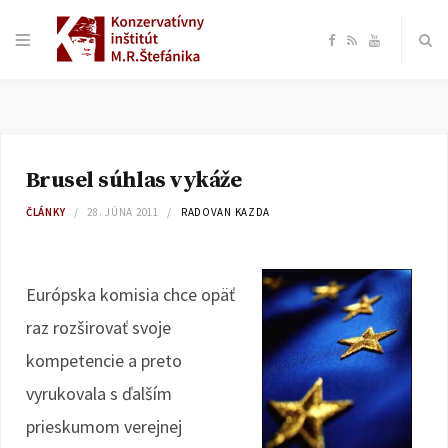
F
R
Y
a
S
o
c
S
u
Brusel súhlas vykáže
e
T
ČLÁNKY
28. JÚNA 2011
RADOVAN KAZDA
b
u
o
b
Európska komisia chce opäť
raz rozširovať svoje
o
e
kompetencie a preto
k
vyrukovala s ďalším
prieskumom verejnej