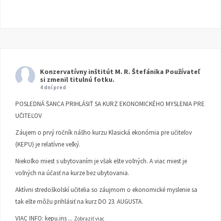
Konzervatívny inštitút M. R. Štefánika
Používateľ
si zmenil titulnú fotku.
4 dní pred
POSLEDNÁ ŠANCA PRIHLÁSIŤ SA KURZ EKONOMICKÉHO MYSLENIA PRE
UČITEĽOV
Záujem o prvý ročník nášho kurzu Klasická ekonómia pre učiteľov
(KEPU) je relatívne veľký.
Niekoľko miest s ubytovaním je však ešte voľných. A viac miest je
voľných na účasť na kurze bez ubytovania.
Aktívni stredoškolskí učitelia so záujmom o ekonomické myslenie sa
tak ešte môžu prihlásiť na kurz DO 23. AUGUSTA.
VIAC INFO:
kepu.ins
...
Zobraziť viac