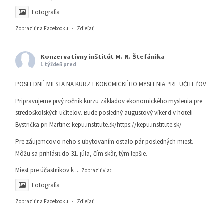
Fotografia
Zobraziť na Facebooku
·
Zdieľať
Konzervatívny inštitút M. R. Štefánika
1 týždeň pred
POSLEDNÉ MIESTA NA KURZ EKONOMICKÉHO MYSLENIA PRE UČITEĽOV
Pripravujeme prvý ročník kurzu základov ekonomického myslenia pre
stredoškolských učiteľov. Bude posledný augustový víkend v hoteli
Bystrička pri Martine:
kepu.institute.sk/https://kepu.institute.sk/
Pre záujemcov o neho s ubytovaním ostalo pár posledných miest.
Môžu sa prihlásiť do 31. júla, čím skôr, tým lepšie.
Miest pre účastníkov k
...
Zobraziť viac
Fotografia
Zobraziť na Facebooku
·
Zdieľať