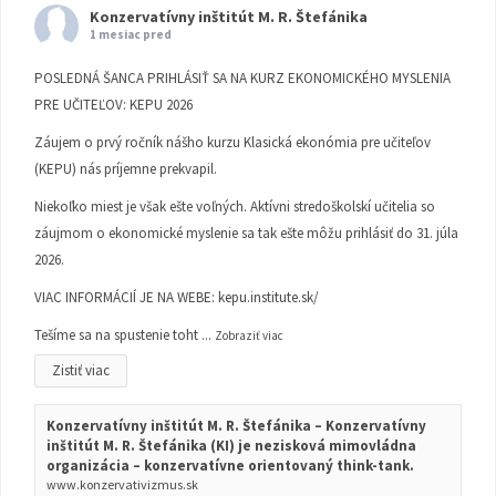
Konzervatívny inštitút M. R. Štefánika
1 mesiac pred
POSLEDNÁ ŠANCA PRIHLÁSIŤ SA NA KURZ EKONOMICKÉHO MYSLENIA
PRE UČITEĽOV: KEPU 2026
Záujem o prvý ročník nášho kurzu Klasická ekonómia pre učiteľov
(KEPU) nás príjemne prekvapil.
Niekoľko miest je však ešte voľných. Aktívni stredoškolskí učitelia so
záujmom o ekonomické myslenie sa tak ešte môžu prihlásiť do 31. júla
2026.
VIAC INFORMÁCIÍ JE NA WEBE:
kepu.institute.sk/
Tešíme sa na spustenie toht
...
Zobraziť viac
Zistiť viac
Konzervatívny inštitút M. R. Štefánika – Konzervatívny
inštitút M. R. Štefánika (KI) je nezisková mimovládna
organizácia – konzervatívne orientovaný think-tank.
www.konzervativizmus.sk