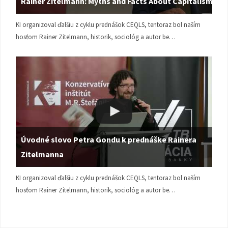
Rainer Zitelmann: Myths and Facts About Capitalism
KI organizoval ďalšiu z cyklu prednášok CEQLS, tentoraz bol naším
hosťom Rainer Zitelmann, historik, sociológ a autor be…
Úvodné slovo Petra Gondu k prednáške Rainera
Zitelmanna
KI organizoval ďalšiu z cyklu prednášok CEQLS, tentoraz bol naším
hosťom Rainer Zitelmann, historik, sociológ a autor be…