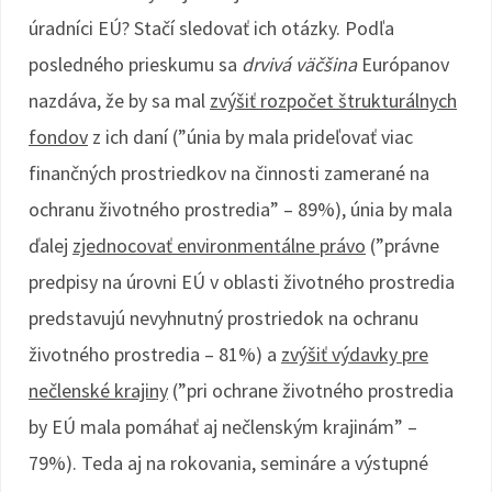
úradníci EÚ? Stačí sledovať ich otázky. Podľa
posledného prieskumu sa
drvivá väčšina
Európanov
nazdáva, že by sa mal
zvýšiť rozpočet štrukturálnych
fondov
z ich daní (”únia by mala prideľovať viac
finančných prostriedkov na činnosti zamerané na
ochranu životného prostredia” – 89%), únia by mala
ďalej
zjednocovať environmentálne právo
(”právne
predpisy na úrovni EÚ v oblasti životného prostredia
predstavujú nevyhnutný prostriedok na ochranu
životného prostredia – 81%) a
zvýšiť výdavky pre
nečlenské krajiny
(”pri ochrane životného prostredia
by EÚ mala pomáhať aj nečlenským krajinám” –
79%). Teda aj na rokovania, semináre a výstupné