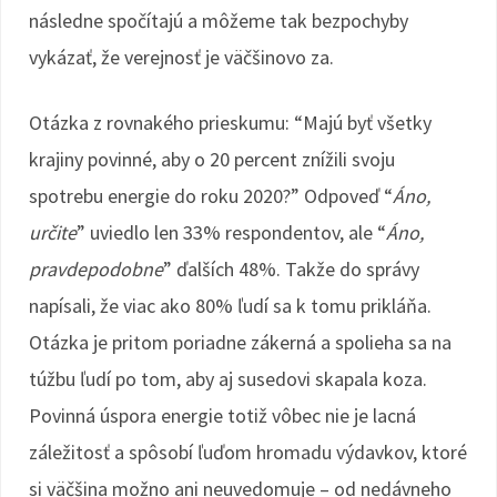
následne spočítajú a môžeme tak bezpochyby
vykázať, že verejnosť je väčšinovo za.
Otázka z rovnakého prieskumu: “Majú byť všetky
krajiny povinné, aby o 20 percent znížili svoju
spotrebu energie do roku 2020?” Odpoveď “
Áno,
určite
” uviedlo len 33% respondentov, ale “
Áno,
pravdepodobne
” ďalších 48%. Takže do správy
napísali, že viac ako 80% ľudí sa k tomu prikláňa.
Otázka je pritom poriadne zákerná a spolieha sa na
túžbu ľudí po tom, aby aj susedovi skapala koza.
Povinná úspora energie totiž vôbec nie je lacná
záležitosť a spôsobí ľuďom hromadu výdavkov, ktoré
si väčšina možno ani neuvedomuje – od nedávneho