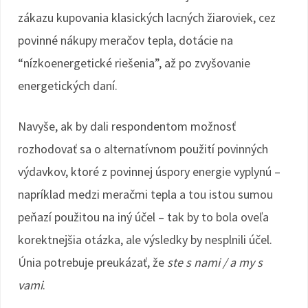
zákazu kupovania klasických lacných žiaroviek, cez
povinné nákupy meračov tepla, dotácie na
“nízkoenergetické riešenia”, až po zvyšovanie
energetických daní.
Navyše, ak by dali respondentom možnosť
rozhodovať sa o alternatívnom použití povinných
výdavkov, ktoré z povinnej úspory energie vyplynú –
napríklad medzi meračmi tepla a tou istou sumou
peňazí použitou na iný účel – tak by to bola oveľa
korektnejšia otázka, ale výsledky by nesplnili účel.
Únia potrebuje preukázať, že
ste s nami / a my s
vami
.