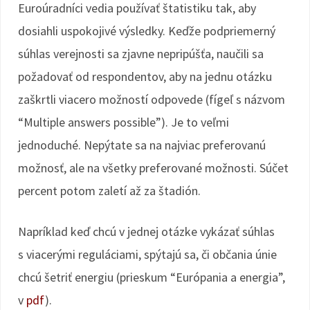
Euroúradníci vedia používať štatistiku tak, aby
dosiahli uspokojivé výsledky. Keďže podpriemerný
súhlas verejnosti sa zjavne nepripúšťa, naučili sa
požadovať od respondentov, aby na jednu otázku
zaškrtli viacero možností odpovede (fígeľ s názvom
“Multiple answers possible”). Je to veľmi
jednoduché. Nepýtate sa na najviac preferovanú
možnosť, ale na všetky preferované možnosti. Súčet
percent potom zaletí až za štadión.
Napríklad keď chcú v jednej otázke vykázať súhlas
s viacerými reguláciami, spýtajú sa, či občania únie
chcú šetriť energiu (prieskum “Európania a energia”,
v
pdf
).