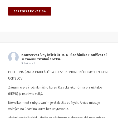
Konzervatívny inštitút M. R. Štefánika
Používateľ
si zmenil titulnú fotku.
5 dní pred
POSLEDNÁ ŠANCA PRIHLÁSIŤ SA KURZ EKONOMICKÉHO MYSLENIA PRE
UČITEĽOV
Záujem o prvý ročník nášho kurzu Klasická ekonómia pre učiteľov
(KEPU) je relatívne veľký.
Niekoľko miest s ubytovaním je však ešte voľných. A viac miest je
voľných na účasť na kurze bez ubytovania.
Aktívni stredoškolskí učitelia so záujmom o ekonomické myslenie sa