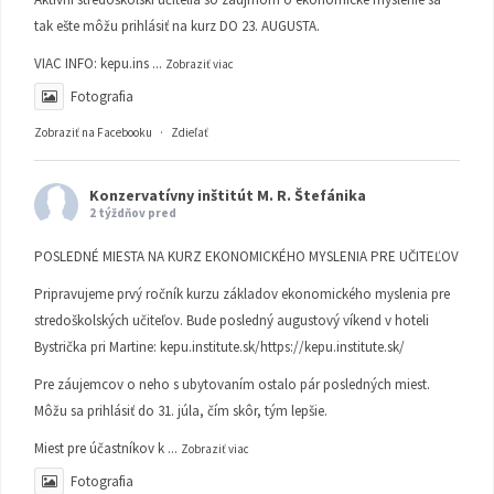
tak ešte môžu prihlásiť na kurz DO 23. AUGUSTA.
VIAC INFO:
kepu.ins
...
Zobraziť viac
Fotografia
Zobraziť na Facebooku
·
Zdieľať
Konzervatívny inštitút M. R. Štefánika
2 týždňov pred
POSLEDNÉ MIESTA NA KURZ EKONOMICKÉHO MYSLENIA PRE UČITEĽOV
Pripravujeme prvý ročník kurzu základov ekonomického myslenia pre
stredoškolských učiteľov. Bude posledný augustový víkend v hoteli
Bystrička pri Martine:
kepu.institute.sk/https://kepu.institute.sk/
Pre záujemcov o neho s ubytovaním ostalo pár posledných miest.
Môžu sa prihlásiť do 31. júla, čím skôr, tým lepšie.
Miest pre účastníkov k
...
Zobraziť viac
Fotografia