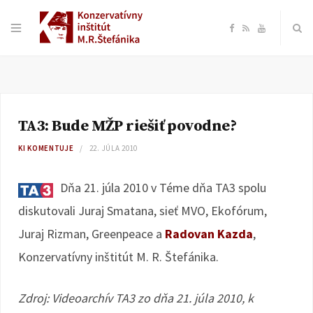
F
R
Y
a
S
o
c
S
u
TA3: Bude MŽP riešiť povodne?
e
T
KI KOMENTUJE
22. JÚLA 2010
b
u
Dňa 21. júla 2010 v Téme dňa TA3 spolu
o
b
diskutovali Juraj Smatana, sieť MVO, Ekofórum,
Juraj Rizman, Greenpeace a
Radovan Kazda
,
o
e
Konzervatívny inštitút M. R. Štefánika.
k
Zdroj: Videoarchív TA3 zo dňa 21. júla 2010, k