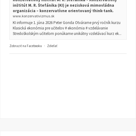
inštitút M. R. Štefánika (KI) je nezisková mimovládna
organizácia – konzervatívne orientovaný think-tank.
www.konzervativizmus.sk
KI informuje 1. júna 2026 Peter Gonda Otvárame prvý ročník kurzu
Klasická ekonómia pre učiteľov # ekonómia # vzdelávanie
Stredoškolským učiteľom ponúkame unikátny vzdelávací kurz ek...
Zobraziť na Facebooku
·
Zdieľať