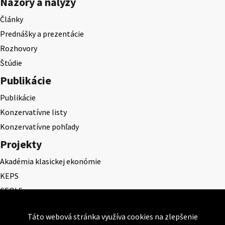
Názory a nalýzy
Články
Prednášky a prezentácie
Rozhovory
Štúdie
Publikácie
Publikácie
Konzervatívne listy
Konzervatívne pohľady
Projekty
Akadémia klasickej ekonómie
KEPS
CEQLS
Cena Dominika Tatarku
Táto webová stránka využíva cookies na zlepšenie
Cena Ernesta Valka