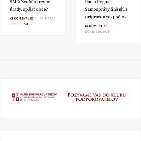
SME: Zrušiť okresné
Rádio Regina:
úrady, spájať obce?
Samosprávy finišujú s
prípravou rozpočtov
KI KOMENTUJE
13. MARCA
2026
SME
KI KOMENTUJE
13.
NOVEMBRA 2025