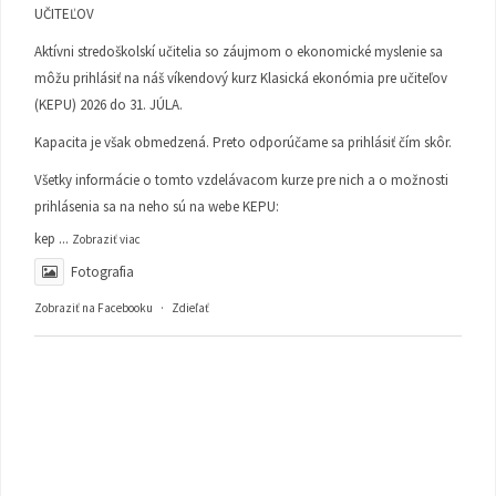
UČITEĽOV
Aktívni stredoškolskí učitelia so záujmom o ekonomické myslenie sa
môžu prihlásiť na náš víkendový kurz Klasická ekonómia pre učiteľov
(KEPU) 2026 do 31. JÚLA.
Kapacita je však obmedzená. Preto odporúčame sa prihlásiť čím skôr.
Všetky informácie o tomto vzdelávacom kurze pre nich a o možnosti
prihlásenia sa na neho sú na webe KEPU:
kep
...
Zobraziť viac
Fotografia
Zobraziť na Facebooku
·
Zdieľať