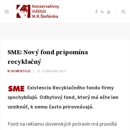
F
R
Y
a
S
o
c
S
u
SME: Nový fond pripomína
e
T
recyklačný
b
u
KI KOMENTUJE
15. FEBRUÁRA 2013
o
b
Existenciu Recyklačného fondu firmy
spochybňujú. Odbytový fond, ktorý má ešte len
o
e
vzniknúť, k nemu často prirovnávajú.
k
Fond na reklamu slovenských potravín má pravidlá