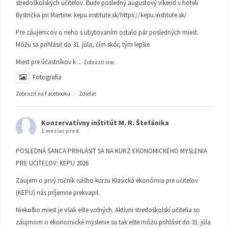
stredoškolských učiteľov. Bude posledný augustový víkend v hoteli
Bystrička pri Martine:
kepu.institute.sk/https://kepu.institute.sk/
Pre záujemcov o neho s ubytovaním ostalo pár posledných miest.
Môžu sa prihlásiť do 31. júla, čím skôr, tým lepšie.
Miest pre účastníkov k
...
Zobraziť viac
Fotografia
Zobraziť na Facebooku
·
Zdieľať
Konzervatívny inštitút M. R. Štefánika
1 mesiac pred
POSLEDNÁ ŠANCA PRIHLÁSIŤ SA NA KURZ EKONOMICKÉHO MYSLENIA
PRE UČITEĽOV: KEPU 2026
Záujem o prvý ročník nášho kurzu Klasická ekonómia pre učiteľov
(KEPU) nás príjemne prekvapil.
Niekoľko miest je však ešte voľných. Aktívni stredoškolskí učitelia so
záujmom o ekonomické myslenie sa tak ešte môžu prihlásiť do 31. júla