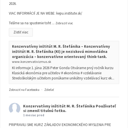
2026.
VIAC INFORMÁCIÍ JE NA WEBE:
kepu.institute.sk/
Tešíme sa na spustenie toht
...
Zobraziť viac
Zistiť viac
Konzervatívny inštitút M. R. Štefánika – Konzervatívny
inštitút M. R. Štefánika (KI) je nezisková mimovládna
organizácia – konzervatívne orientovaný think-tank.
www.konzervativizmus.sk
KI informuje 1. júna 2026 Peter Gonda Otvárame prvý ročník kurzu
Klasická ekonómia pre učiteľov # ekonómia # vzdelávanie
Stredoškolským učiteľom ponúkame unikátny vzdelávací kurz ek...
Zobraziť na Facebooku
·
Zdieľať
Konzervatívny inštitút M. R. Štefánika
Používateľ
si zmenil titulnú fotku.
1 mesiac pred
PRIPRAVILI SME KURZ ZÁKLADOV EKONOMICKÉHO MYSLENIA PRE