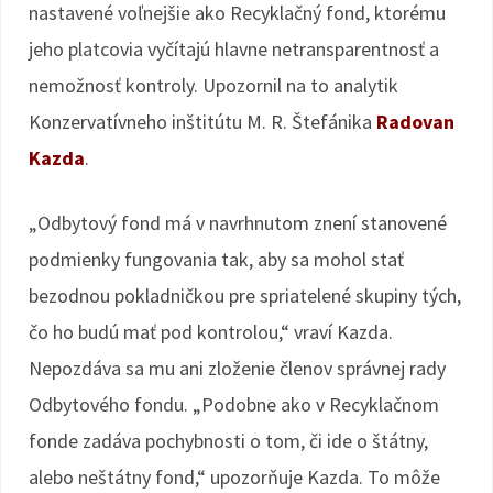
nastavené voľnejšie ako Recyklačný fond, ktorému
jeho platcovia vyčítajú hlavne netransparentnosť a
nemožnosť kontroly. Upozornil na to analytik
Konzervatívneho inštitútu M. R. Štefánika
Radovan
Kazda
.
„Odbytový fond má v navrhnutom znení stanovené
podmienky fungovania tak, aby sa mohol stať
bezodnou pokladničkou pre spriatelené skupiny tých,
čo ho budú mať pod kontrolou,“ vraví Kazda.
Nepozdáva sa mu ani zloženie členov správnej rady
Odbytového fondu. „Podobne ako v Recyklačnom
fonde zadáva pochybnosti o tom, či ide o štátny,
alebo neštátny fond,“ upozorňuje Kazda. To môže