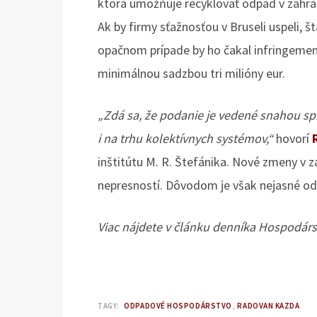
ktorá umožňuje recyklovať odpad v zahra
Ak by firmy sťažnosťou v Bruseli uspeli, 
opačnom prípade by ho čakal infringement
minimálnou sadzbou tri milióny eur.
„Zdá sa, že podanie je vedené snahou spr
i na trhu kolektívnych systémov,“
hovorí
inštitútu M. R. Štefánika. Nové zmeny v 
nepresností. Dôvodom je však nejasné o
Viac nájdete v článku denníka Hospodárs
TAGY:
ODPADOVÉ HOSPODÁRSTVO
RADOVAN KAZDA