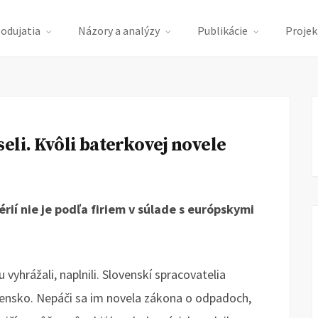
podujatia
Názory a analýzy
Publikácie
Projek
eli. Kvôli baterkovej novele
rií nie je podľa firiem v súlade s európskymi
 vyhrážali, naplnili. Slovenskí spracovatelia
vensko. Nepáči sa im novela zákona o odpadoch,