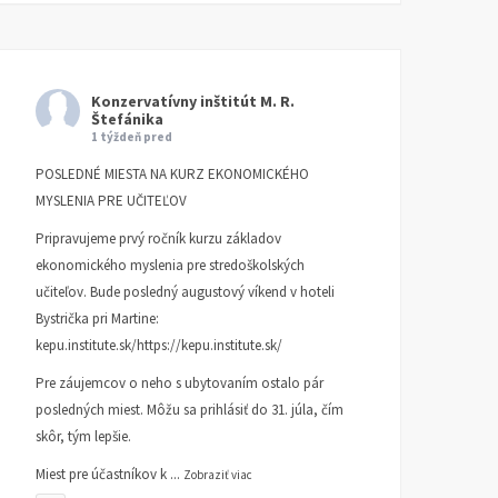
Konzervatívny inštitút M. R.
Štefánika
1 týždeň pred
POSLEDNÉ MIESTA NA KURZ EKONOMICKÉHO
MYSLENIA PRE UČITEĽOV
Pripravujeme prvý ročník kurzu základov
ekonomického myslenia pre stredoškolských
učiteľov. Bude posledný augustový víkend v hoteli
Bystrička pri Martine:
kepu.institute.sk/https://kepu.institute.sk/
Pre záujemcov o neho s ubytovaním ostalo pár
posledných miest. Môžu sa prihlásiť do 31. júla, čím
skôr, tým lepšie.
Miest pre účastníkov k
...
Zobraziť viac