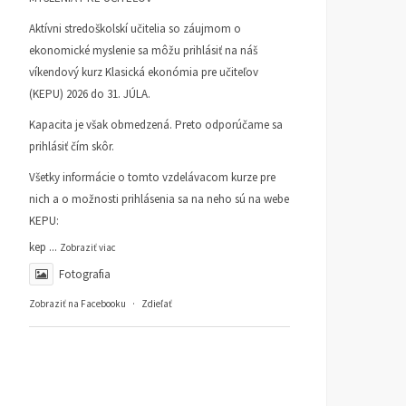
Aktívni stredoškolskí učitelia so záujmom o
ekonomické myslenie sa môžu prihlásiť na náš
víkendový kurz Klasická ekonómia pre učiteľov
(KEPU) 2026 do 31. JÚLA.
Kapacita je však obmedzená. Preto odporúčame sa
prihlásiť čím skôr.
Všetky informácie o tomto vzdelávacom kurze pre
nich a o možnosti prihlásenia sa na neho sú na webe
KEPU:
kep
...
Zobraziť viac
Fotografia
Zobraziť na Facebooku
·
Zdieľať