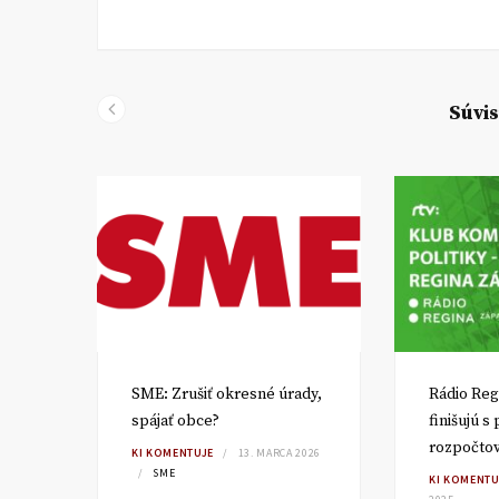
Súvis
SME: Zrušiť okresné úrady,
Rádio Reg
spájať obce?
finišujú s
rozpočto
TA
KI KOMENTUJE
13. MARCA 2026
SME
KI KOMENTU