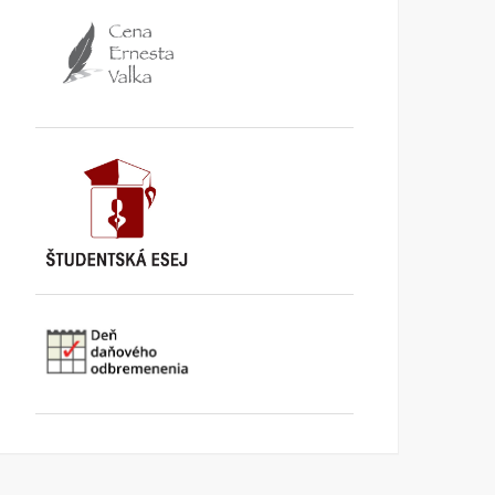
TA3: Konečne prišiel deň,
K bludom SNS o „návrat
kedy už pracujeme pre
k trom socialistickým
seba
krajom
KI KOMENTUJE
25. AUGUSTA
KI KOMENTUJE
20. AUGUSTA