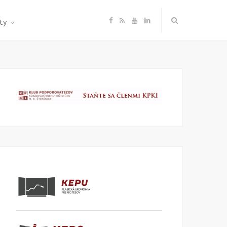
F
R
Y
L
ty
a
S
o
i
c
S
u
n
e
T
k
b
u
e
o
b
d
o
e
I
k
n