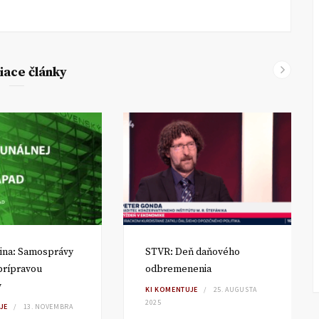
iace články
ina: Samosprávy
STVR: Deň daňového
 prípravou
odbremenenia
v
KI KOMENTUJE
25. AUGUSTA
2025
JE
13. NOVEMBRA