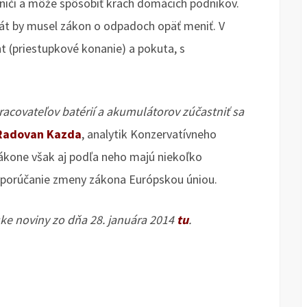
ničí a môže spôsobiť krach domácich podnikov.
štát by musel zákon o odpadoch opäť meniť. V
 (priestupkové konanie) a pokuta, s
acovateľov batérií a akumulátorov zúčastniť sa
Radovan Kazda
, analytik Konzervatívneho
zákone však aj podľa neho majú niekoľko
dporúčanie zmeny zákona Európskou úniou.
ke noviny zo dňa 28. januára 2014
tu
.