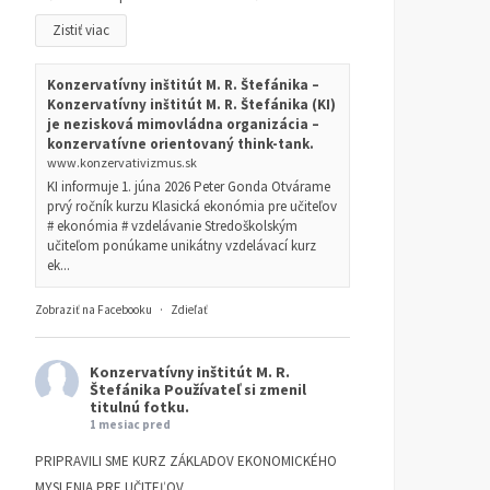
Zistiť viac
Konzervatívny inštitút M. R. Štefánika –
Konzervatívny inštitút M. R. Štefánika (KI)
je nezisková mimovládna organizácia –
konzervatívne orientovaný think-tank.
www.konzervativizmus.sk
KI informuje 1. júna 2026 Peter Gonda Otvárame
prvý ročník kurzu Klasická ekonómia pre učiteľov
# ekonómia # vzdelávanie Stredoškolským
učiteľom ponúkame unikátny vzdelávací kurz
ek...
Zobraziť na Facebooku
·
Zdieľať
Konzervatívny inštitút M. R.
Štefánika
Používateľ si zmenil
titulnú fotku.
1 mesiac pred
PRIPRAVILI SME KURZ ZÁKLADOV EKONOMICKÉHO
MYSLENIA PRE UČITEĽOV