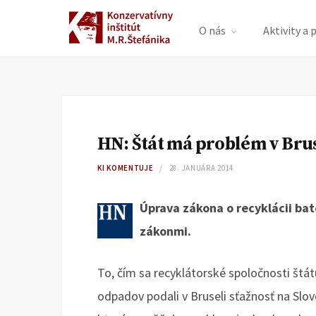
O nás
Aktivity a 
HN: Štát má problém v Brus
KI KOMENTUJE
28. JANUÁRA 2014
Úprava zákona o recyklácii baté
zákonmi.
To, čím sa recyklátorské spoločnosti štátu
odpadov podali v Bruseli sťažnosť na Slo