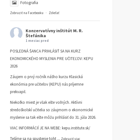
Fotografia
Zobraziť na Facebooku
·
Zdieľať
Konzervatívny inštitút M. R.
Štefánika
1 mesiac pred
POSLEDNÁ ŠANCA PRIHLÁSIŤ SA NA KURZ
EKONOMICKÉHO MYSLENIA PRE UČITEĽOV: KEPU
2026
Záujem o prvý ročník nášho kurzu Klasická
ekonómia pre učiteľov (KEPU) nás príjemne
prekvapil.
Niekoľko miest je však ešte voľných. Aktívni
stredoškolskí učitelia so záujmom o ekonomické
myslenie sa tak ešte môžu prihlásiť do 31. júla 2026.
VIAC INFORMÁCIÍ JE NA WEBE:
kepu.institute.sk/
Tešíme sa na spustenie toht
...
Zobraziť viac