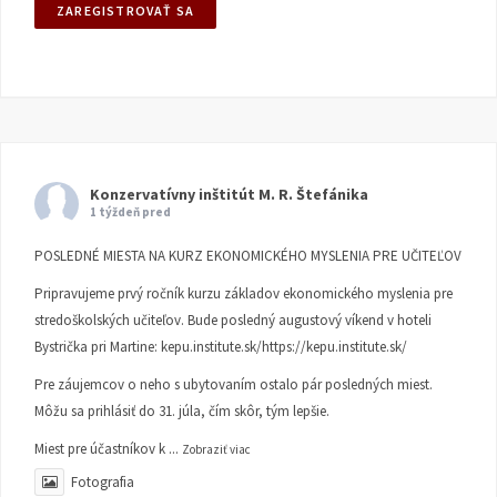
Konzervatívny inštitút M. R. Štefánika
1 týždeň pred
POSLEDNÉ MIESTA NA KURZ EKONOMICKÉHO MYSLENIA PRE UČITEĽOV
Pripravujeme prvý ročník kurzu základov ekonomického myslenia pre
stredoškolských učiteľov. Bude posledný augustový víkend v hoteli
Bystrička pri Martine:
kepu.institute.sk/https://kepu.institute.sk/
Pre záujemcov o neho s ubytovaním ostalo pár posledných miest.
Môžu sa prihlásiť do 31. júla, čím skôr, tým lepšie.
Miest pre účastníkov k
...
Zobraziť viac
Fotografia