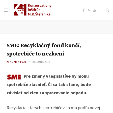
F
R
Y
a
S
o
c
S
u
SME: Recyklačný fond končí,
e
T
spotrebiče to nezlacní
b
u
KI KOMENTUJE
28. JÚNA 2013
o
b
Pre zmeny v legislatíve by mohli
spotrebiče zlacnieť. Či sa tak stane, bude
o
e
závisieť od cien za spracovanie odpadu.
k
Recyklácia starých spotrebičov sa má podľa novej