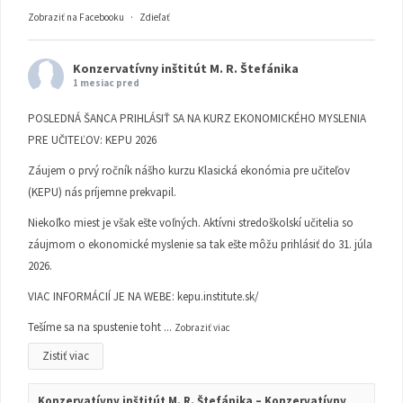
Zobraziť na Facebooku
·
Zdieľať
Konzervatívny inštitút M. R. Štefánika
1 mesiac pred
POSLEDNÁ ŠANCA PRIHLÁSIŤ SA NA KURZ EKONOMICKÉHO MYSLENIA
PRE UČITEĽOV: KEPU 2026
Záujem o prvý ročník nášho kurzu Klasická ekonómia pre učiteľov
(KEPU) nás príjemne prekvapil.
Niekoľko miest je však ešte voľných. Aktívni stredoškolskí učitelia so
záujmom o ekonomické myslenie sa tak ešte môžu prihlásiť do 31. júla
2026.
VIAC INFORMÁCIÍ JE NA WEBE:
kepu.institute.sk/
Tešíme sa na spustenie toht
...
Zobraziť viac
Zistiť viac
Konzervatívny inštitút M. R. Štefánika – Konzervatívny