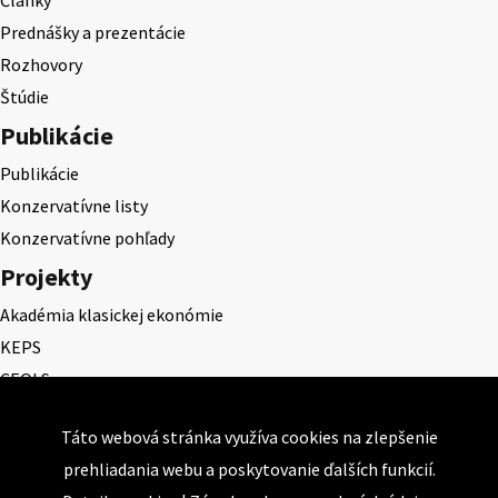
Prednášky a prezentácie
Rozhovory
Štúdie
Publikácie
Publikácie
Konzervatívne listy
Konzervatívne pohľady
Projekty
Akadémia klasickej ekonómie
KEPS
CEQLS
Cena Dominika Tatarku
Táto webová stránka využíva cookies na zlepšenie
Cena Ernesta Valka
prehliadania webu a poskytovanie ďalších funkcií.
Študentská esej