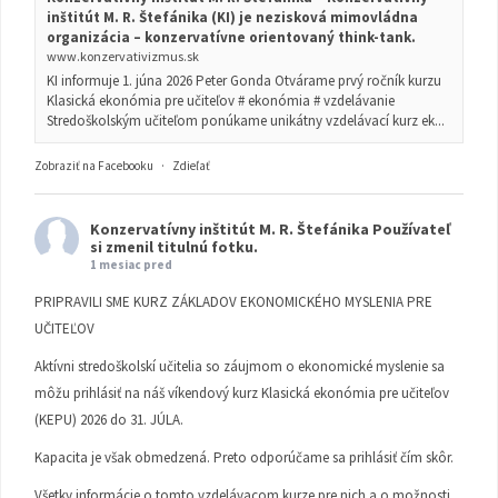
inštitút M. R. Štefánika (KI) je nezisková mimovládna
organizácia – konzervatívne orientovaný think-tank.
www.konzervativizmus.sk
KI informuje 1. júna 2026 Peter Gonda Otvárame prvý ročník kurzu
Klasická ekonómia pre učiteľov # ekonómia # vzdelávanie
Stredoškolským učiteľom ponúkame unikátny vzdelávací kurz ek...
Zobraziť na Facebooku
·
Zdieľať
Konzervatívny inštitút M. R. Štefánika
Používateľ
si zmenil titulnú fotku.
1 mesiac pred
PRIPRAVILI SME KURZ ZÁKLADOV EKONOMICKÉHO MYSLENIA PRE
UČITEĽOV
Aktívni stredoškolskí učitelia so záujmom o ekonomické myslenie sa
môžu prihlásiť na náš víkendový kurz Klasická ekonómia pre učiteľov
(KEPU) 2026 do 31. JÚLA.
Kapacita je však obmedzená. Preto odporúčame sa prihlásiť čím skôr.
Všetky informácie o tomto vzdelávacom kurze pre nich a o možnosti