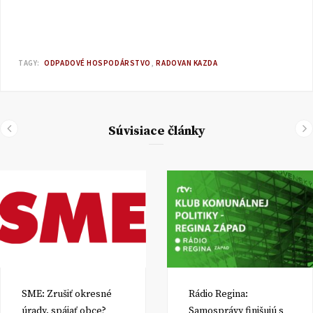
TAGY:
ODPADOVÉ HOSPODÁRSTVO
RADOVAN KAZDA
Súvisiace články
SME: Zrušiť okresné
Rádio Regina:
úrady, spájať obce?
Samosprávy finišujú s