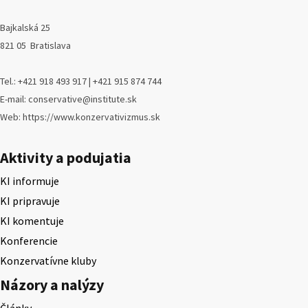
Bajkalská 25
821 05 Bratislava
Tel.: +421 918 493 917 | +421 915 874 744
E-mail: conservative@institute.sk
Web: https://www.konzervativizmus.sk
Aktivity a podujatia
KI informuje
KI pripravuje
KI komentuje
Konferencie
Konzervatívne kluby
Názory a nalýzy
Články