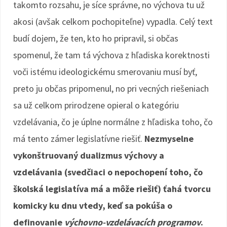
takomto rozsahu, je síce správne, no výchova tu už
akosi (avšak celkom pochopiteľne) vypadla. Celý text
budí dojem, že ten, kto ho pripravil, si občas
spomenul, že tam tá výchova z hľadiska korektnosti
voči istému ideologickému smerovaniu musí byť,
preto ju občas pripomenul, no pri vecných riešeniach
sa už celkom prirodzene opieral o kategóriu
vzdelávania, čo je úplne normálne z hľadiska toho, čo
má tento zámer legislatívne riešiť.
Nezmyselne
vykonštruovaný dualizmus výchovy a
vzdelávania (svedčiaci o nepochopení toho, čo
školská legislatíva má a môže riešiť) ťahá tvorcu
komicky ku dnu vtedy, keď sa pokúša o
definovanie
výchovno-vzdelávacích programov
.