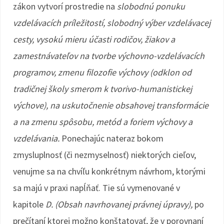
zákon vytvorí prostredie na
slobodnú ponuku
vzdelávacích príležitostí, slobodný výber vzdelávacej
cesty, vysokú mieru účasti rodičov, žiakov a
zamestnávateľov na tvorbe výchovno-vzdelávacích
programov, zmenu filozofie výchovy (odklon od
tradičnej školy smerom k tvorivo-humanistickej
výchove), na uskutočnenie obsahovej transformácie
a na zmenu spôsobu, metód a foriem výchovy a
vzdelávania.
Ponechajúc nateraz bokom
zmysluplnosť (či nezmyselnosť) niektorých cieľov,
venujme sa na chvíľu konkrétnym návrhom, ktorými
sa majú v praxi napĺňať. Tie sú vymenované v
kapitole
D. (Obsah navrhovanej právnej úpravy),
po
prečítaní ktorej možno konštatovať, že v porovnaní