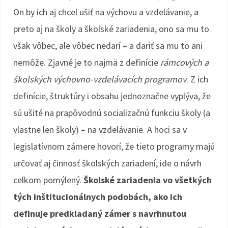
On by ich aj chcel ušiť na výchovu a vzdelávanie, a
preto aj na školy a školské zariadenia, ono sa mu to
však vôbec, ale vôbec nedarí – a dariť sa mu to ani
nemôže. Zjavné je to najmä z definície
rámcových a
školských výchovno-vzdelávacích programov
. Z ich
definície, štruktúry i obsahu jednoznačne vyplýva, že
sú ušité na prapôvodnú socializačnú funkciu školy (a
vlastne len školy) – na vzdelávanie. A hoci sa v
legislatívnom zámere hovorí, že tieto programy majú
určovať aj činnosť školských zariadení, ide o návrh
celkom pomýlený.
Školské zariadenia vo všetkých
tých inštitucionálnych podobách, ako ich
definuje predkladaný zámer s navrhnutou