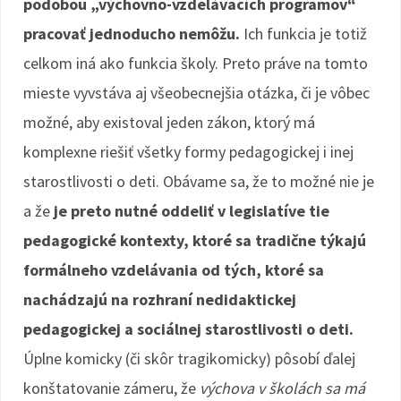
podobou „výchovno-vzdelávacích programov“
pracovať jednoducho nemôžu.
Ich funkcia je totiž
celkom iná ako funkcia školy. Preto práve na tomto
mieste vyvstáva aj všeobecnejšia otázka, či je vôbec
možné, aby existoval jeden zákon, ktorý má
komplexne riešiť všetky formy pedagogickej i inej
starostlivosti o deti. Obávame sa, že to možné nie je
a že
je preto nutné oddeliť v legislatíve tie
pedagogické kontexty, ktoré sa tradične týkajú
formálneho vzdelávania od tých, ktoré sa
nachádzajú na rozhraní nedidaktickej
pedagogickej a sociálnej starostlivosti o deti.
Úplne komicky (či skôr tragikomicky) pôsobí ďalej
konštatovanie zámeru, že
výchova v školách sa má