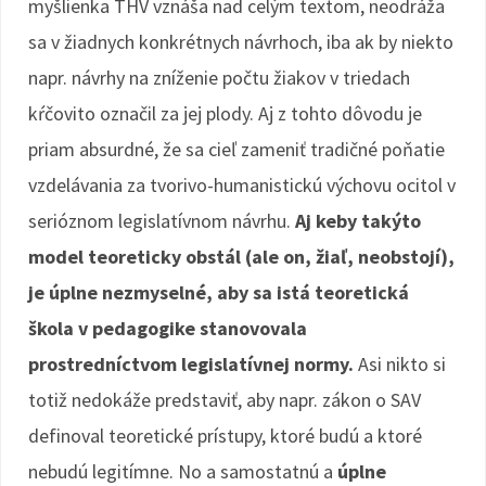
myšlienka THV vznáša nad celým textom, neodráža
sa v žiadnych konkrétnych návrhoch, iba ak by niekto
napr. návrhy na zníženie počtu žiakov v triedach
kŕčovito označil za jej plody. Aj z tohto dôvodu je
priam absurdné, že sa cieľ zameniť tradičné poňatie
vzdelávania za tvorivo-humanistickú výchovu ocitol v
serióznom legislatívnom návrhu.
Aj keby takýto
model teoreticky obstál (ale on, žiaľ, neobstojí),
je úplne nezmyselné, aby sa istá teoretická
škola v pedagogike stanovovala
prostredníctvom legislatívnej normy.
Asi nikto si
totiž nedokáže predstaviť, aby napr. zákon o SAV
definoval teoretické prístupy, ktoré budú a ktoré
nebudú legitímne. No a samostatnú a
úplne