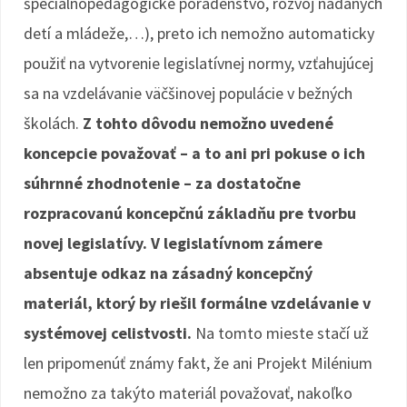
špeciálnopedagogické poradenstvo, rozvoj nadaných
detí a mládeže,…), preto ich nemožno automaticky
použiť na vytvorenie legislatívnej normy, vzťahujúcej
sa na vzdelávanie väčšinovej populácie v bežných
školách.
Z tohto dôvodu nemožno uvedené
koncepcie považovať – a to ani pri pokuse o ich
súhrnné zhodnotenie – za dostatočne
rozpracovanú koncepčnú základňu pre tvorbu
novej legislatívy. V legislatívnom zámere
absentuje odkaz na zásadný koncepčný
materiál, ktorý by riešil formálne vzdelávanie v
systémovej celistvosti.
Na tomto mieste stačí už
len pripomenúť známy fakt, že ani Projekt Milénium
nemožno za takýto materiál považovať, nakoľko