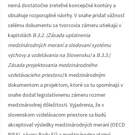
nemá dostatočne zreteľné koncepčné kontúry a
obsahuje rozporuplné návrhy. V snahe pridať vážnosť
celému dokumentu sa tvorcovia zámeru utiekajú v
kapitolách
B.3.2. (Zásada uplatnenia
medzinárodných meraní a sledovaní systému
výchovy a vzdelávania na Slovensku)
a
B.3.3.(
Zásada projektovania medzinárodného
vzdelávacieho priestoru)
k medzinárodným
dokumentom a projektom, ktoré sa tu spomínajú v
snahe dodať legislatívnemu zámeru rozmer
medzinárodnej dôležitosti. Vyjadrenia, že v
slovenskom vzdelávacom priestore sa budú
akceptovať výsledky medzinárodných meraní (OECD
PISA), závery Rady EÚ a medzinárodne platné