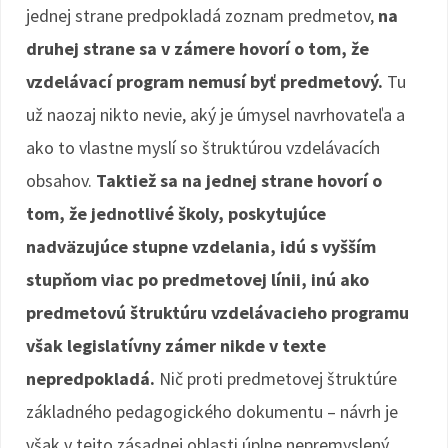
jednej strane predpokladá zoznam predmetov,
na
druhej strane sa v zámere hovorí o tom, že
vzdelávací program nemusí byť predmetový.
Tu
už naozaj nikto nevie, aký je úmysel navrhovateľa a
ako to vlastne myslí so štruktúrou vzdelávacích
obsahov.
Taktiež sa na jednej strane hovorí o
tom, že jednotlivé školy, poskytujúce
nadväzujúce stupne vzdelania, idú s vyšším
stupňom viac po predmetovej línii, inú ako
predmetovú štruktúru vzdelávacieho programu
však legislatívny zámer nikde v texte
nepredpokladá.
Nič proti predmetovej štruktúre
základného pedagogického dokumentu – návrh je
však v tejto zásadnej oblasti úplne nepremyslený.