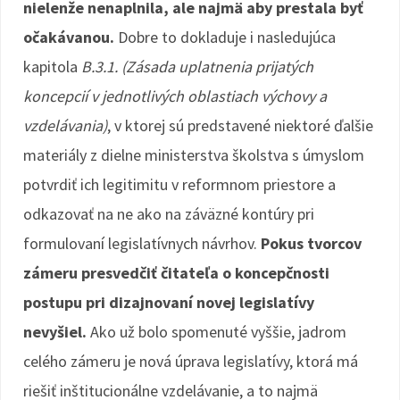
nielenže nenaplnila, ale najmä aby prestala byť
očakávanou.
Dobre to dokladuje i nasledujúca
kapitola
B.3.1. (Zásada uplatnenia prijatých
koncepcií v jednotlivých oblastiach výchovy a
vzdelávania)
, v ktorej sú predstavené niektoré ďalšie
materiály z dielne ministerstva školstva s úmyslom
potvrdiť ich legitimitu v reformnom priestore a
odkazovať na ne ako na záväzné kontúry pri
formulovaní legislatívnych návrhov.
Pokus tvorcov
zámeru presvedčiť čitateľa o koncepčnosti
postupu pri dizajnovaní novej legislatívy
nevyšiel.
Ako už bolo spomenuté vyššie, jadrom
celého zámeru je nová úprava legislatívy, ktorá má
riešiť inštitucionálne vzdelávanie, a to najmä