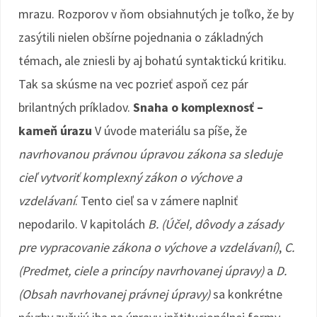
mrazu. Rozporov v ňom obsiahnutých je toľko, že by
zasýtili nielen obšírne pojednania o základných
témach, ale zniesli by aj bohatú syntaktickú kritiku.
Tak sa skúsme na vec pozrieť aspoň cez pár
brilantných príkladov.
Snaha o komplexnosť –
kameň úrazu
V úvode materiálu sa píše, že
navrhovanou právnou úpravou zákona sa sleduje
cieľ vytvoriť komplexný zákon o výchove a
vzdelávaní
. Tento cieľ sa v zámere naplniť
nepodarilo. V kapitolách
B. (Účel, dôvody a zásady
pre vypracovanie zákona o výchove a vzdelávaní)
,
C.
(Predmet, ciele a princípy navrhovanej úpravy)
a
D.
(Obsah navrhovanej právnej úpravy)
sa konkrétne