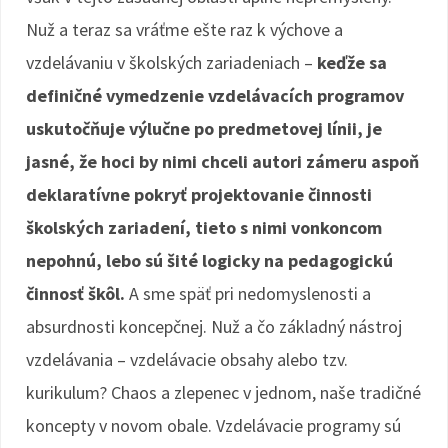
Nuž a teraz sa vráťme ešte raz k výchove a
vzdelávaniu v školských zariadeniach –
keďže sa
definičné vymedzenie vzdelávacích programov
uskutočňuje výlučne po predmetovej línii, je
jasné, že hoci by nimi chceli autori zámeru aspoň
deklaratívne pokryť projektovanie činnosti
školských zariadení, tieto s nimi vonkoncom
nepohnú, lebo sú šité logicky na pedagogickú
činnosť škôl.
A sme späť pri nedomyslenosti a
absurdnosti koncepčnej. Nuž a čo základný nástroj
vzdelávania – vzdelávacie obsahy alebo tzv.
kurikulum? Chaos a zlepenec v jednom, naše tradičné
koncepty v novom obale. Vzdelávacie programy sú