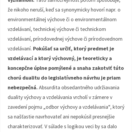
že nikoho neruší, keď sa synonymicky hovorí napr. o
environmentálnej výchove či o environmentálnom
vzdelávaní, technickej výchove či technickom
vzdelávaní, prírodovednej výchove či prírodovednom
vzdelávaní.
Pokúšať sa určiť, ktorý predmet je
vzdelávací a ktorý výchovný, je teoreticky a
koncepčne úplne pomýlené a snaha zakotviť túto
chorú dualitu do legislatívneho návrhu je priam
nebezpečná.
Absurdita obsedantného udržiavania
duality výchovy a vzdelávania vrcholí v zámere v
zavedení pojmu „odbor výchovy a vzdelávania“, ktorý
sa našťastie navrhovateľ ani nepokúsil presnejšie
charakterizovať. V súlade s logikou veci by sa dalo