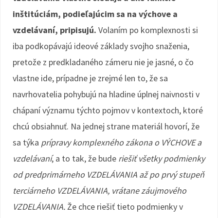
inštitúciám, podieľajúcim sa na výchove a
vzdelávaní, pripisujú.
Volaním po komplexnosti si
iba podkopávajú ideové základy svojho snaženia,
pretože z predkladaného zámeru nie je jasné, o čo
vlastne ide, prípadne je zrejmé len to, že sa
navrhovatelia pohybujú na hladine úplnej naivnosti v
chápaní významu týchto pojmov v kontextoch, ktoré
chcú obsiahnuť. Na jednej strane materiál hovorí, že
sa týka
prípravy komplexného zákona o VÝCHOVE a
vzdelávaní
, a to tak, že bude
riešiť všetky podmienky
od predprimárneho VZDELÁVANIA až po prvý stupeň
terciárneho VZDELÁVANIA, vrátane záujmového
VZDELÁVANIA.
Že chce riešiť tieto podmienky v