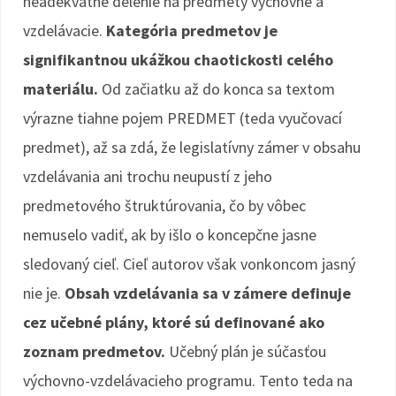
neadekvátne delenie na predmety výchovné a
vzdelávacie.
Kategória predmetov je
signifikantnou ukážkou chaotickosti celého
materiálu.
Od začiatku až do konca sa textom
výrazne tiahne pojem PREDMET (teda vyučovací
predmet), až sa zdá, že legislatívny zámer v obsahu
vzdelávania ani trochu neupustí z jeho
predmetového štruktúrovania, čo by vôbec
nemuselo vadiť, ak by išlo o koncepčne jasne
sledovaný cieľ. Cieľ autorov však vonkoncom jasný
nie je.
Obsah vzdelávania sa v zámere definuje
cez učebné plány, ktoré sú definované ako
zoznam predmetov.
Učebný plán je súčasťou
výchovno-vzdelávacieho programu. Tento teda na