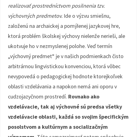
realizovať prostredníctvom posilnenia tzv.
výchovných predmetov.
Ide o výzvu smiešnu,
založenú na archaickej a pomýlenej jazykovej hre,
ktorá problém školskej výchovy nielenže nerieši, ale
ukotvuje ho v nezmyslenej polohe. Veď termín
„výchovný predmet“ je v našich podmienkach čisto
arbitrárnou lingvistickou konvenciou, ktorá vôbec
nevypovedá o pedagogickej hodnote ktorejkoľvek
oblasti vzdelávania a napokon nemá ani oporu v
cudzojazyčnom prostredí.
Rovnako ako
vzdelávacie, tak aj výchovné sú predsa všetky
vzdelávacie oblasti, každá so svojim špecifickým
posolstvom a kultúrnym a socializačným
významom.
Táto samozrejmosť potom spôsobuje,