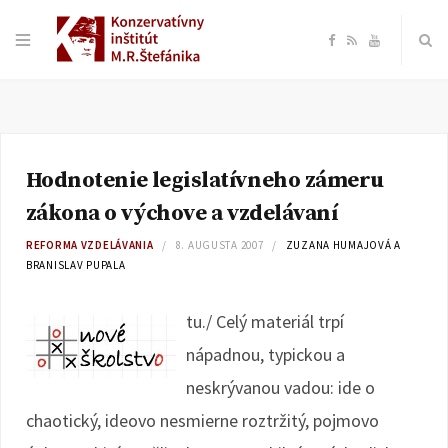
F
R
Y
a
S
o
c
S
u
Hodnotenie legislatívneho zámeru
e
T
zákona o výchove a vzdelávaní
b
u
REFORMA VZDELÁVANIA
8. AUGUSTA 2007
ZUZANA HUMAJOVÁ A
BRANISLAV PUPALA
o
b
tu./ Celý materiál trpí
o
e
nápadnou, typickou a
neskrývanou vadou: ide o
k
chaotický, ideovo nesmierne roztržitý, pojmovo