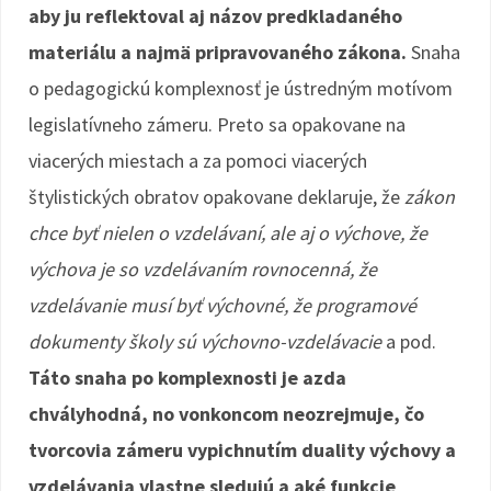
aby ju reflektoval aj názov predkladaného
materiálu a najmä pripravovaného zákona.
Snaha
o pedagogickú komplexnosť je ústredným motívom
legislatívneho zámeru. Preto sa opakovane na
viacerých miestach a za pomoci viacerých
štylistických obratov opakovane deklaruje, že
zákon
chce byť nielen o vzdelávaní, ale aj o výchove, že
výchova je so vzdelávaním rovnocenná, že
vzdelávanie musí byť výchovné, že programové
dokumenty školy sú výchovno-vzdelávacie
a pod.
Táto snaha po komplexnosti je azda
chvályhodná, no vonkoncom neozrejmuje, čo
tvorcovia zámeru vypichnutím duality výchovy a
vzdelávania vlastne sledujú a aké funkcie