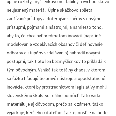
úplne rozbitý, myšlienkovo nestabilný a východiskovo
neujasnený materiál. Úplne ukážkovo splieta
zaužívané prístupy a doterajšie schémy s novými
prístupmi, pojmami a nástrojmi, a namiesto toho,
aby to, čo chce byť predmetom inovácií (napr. iné
modelovanie vzdelávacích obsahov či definovanie
odborov a stupňov vzdelávania) nahradil novými
postupmi, tak tieto len bezmyšlienkovito prikladá k
tým pôvodným. Vzniká tak totálny chaos, v ktorom
sa ťažko hľadajú tie pravé nástroje a opodstatnené
inovácie, ktoré by prostredníctvom legislatívy mohli
slovenskému školstvu reálne pomôcť. Táto vada
materiálu je aj dôvodom, prečo sa k zámeru ťažko
vyjadruje, keď jeho čitateľnosť a zrejmosť je na bode