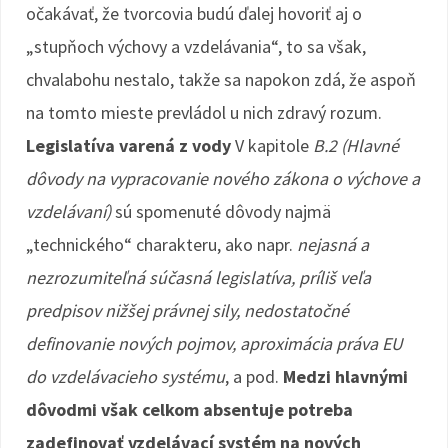
očakávať, že tvorcovia budú ďalej hovoriť aj o
„stupňoch výchovy a vzdelávania“, to sa však,
chvalabohu nestalo, takže sa napokon zdá, že aspoň
na tomto mieste prevládol u nich zdravý rozum.
Legislatíva varená z vody
V kapitole
B.2 (Hlavné
dôvody na vypracovanie nového zákona o výchove a
vzdelávaní)
sú spomenuté dôvody najmä
„technického“ charakteru, ako napr.
nejasná a
nezrozumiteľná súčasná legislatíva, príliš veľa
predpisov nižšej právnej sily, nedostatočné
definovanie nových pojmov, aproximácia práva EU
do vzdelávacieho systému
, a pod.
Medzi hlavnými
dôvodmi však celkom absentuje potreba
zadefinovať vzdelávací systém na nových