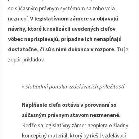
so súčasným právnym systémom sa toho veľa
nezmení.
V legislatívnom zámere sa objavujú
návrhy, ktoré k realizácii uvedených cieľov
vôbec neprispievajú, prípadne ich nenapĺňajú
dostatočne, či sú s nimi dokonca v rozpore.
Tu je
zopár príkladov:
•
slobodná ponuka vzdelávacích príležitostí
Napĺňanie cieľa ostáva v porovnaní so
súčasným právnym stavom nezmenené.
Keďže sa legislatívny zámer neopiera o žiadny
koncepčný materiál, ktorý by riešil vzdelávací