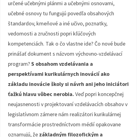
určené učebnými plánmi a učebnými osnovami,
učebné osnovy tu fungujú povedľa obsahových
štandardov, kmeňové a iné učivo, poznatky,
vedomosti a zručnosti popri kľúčových
kompetenciách. Tak o čo vlastne ide? Čo nové bude
prinášať dokument s názvom výchovno-vzdelávací
program?
S obsahom vzdelávania a
perspektívami kurikulárnych inovácií ako
základu inovácie školy si návrh ani jeho iniciátori
ťažkú hlavu vôbec nerobia.
Veď popri koncepčnej
neujasnenosti v projektovaní vzdelávacích obsahov v
legislatívnom zámere nám realizátori kurikulárnej
transformácie prostredníctvom médií opakovane
oznamujú, že
základným filozofickým a