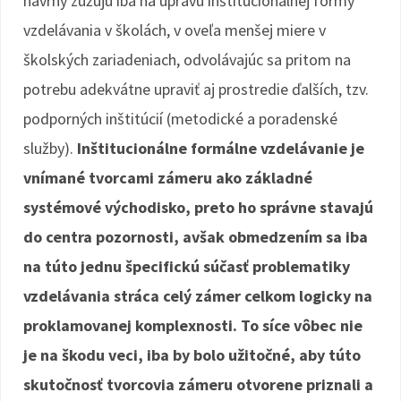
návrhy zužujú iba na úpravu inštitucionálnej formy
vzdelávania v školách, v oveľa menšej miere v
školských zariadeniach, odvolávajúc sa pritom na
potrebu adekvátne upraviť aj prostredie ďalších, tzv.
podporných inštitúcií (metodické a poradenské
služby).
Inštitucionálne formálne vzdelávanie je
vnímané tvorcami zámeru ako základné
systémové východisko, preto ho správne stavajú
do centra pozornosti, avšak obmedzením sa iba
na túto jednu špecifickú súčasť problematiky
vzdelávania stráca celý zámer celkom logicky na
proklamovanej komplexnosti. To síce vôbec nie
je na škodu veci, iba by bolo užitočné, aby túto
skutočnosť tvorcovia zámeru otvorene priznali a