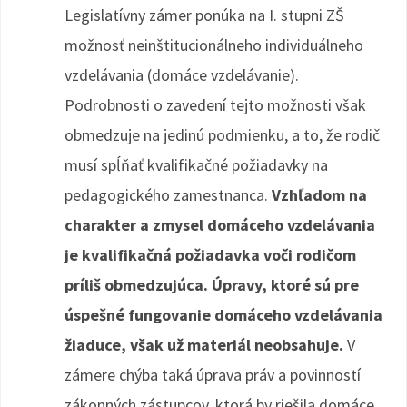
Legislatívny zámer ponúka na I. stupni ZŠ
možnosť neinštitucionálneho individuálneho
vzdelávania (domáce vzdelávanie).
Podrobnosti o zavedení tejto možnosti však
obmedzuje na jedinú podmienku, a to, že rodič
musí spĺňať kvalifikačné požiadavky na
pedagogického zamestnanca.
Vzhľadom na
charakter a zmysel domáceho vzdelávania
je kvalifikačná požiadavka voči rodičom
príliš obmedzujúca. Úpravy, ktoré sú pre
úspešné fungovanie domáceho vzdelávania
žiaduce, však už materiál neobsahuje.
V
zámere chýba taká úprava práv a povinností
zákonných zástupcov, ktorá by riešila domáce