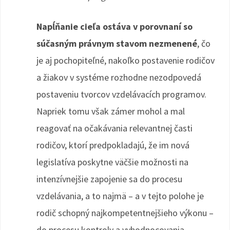
Napĺňanie cieľa ostáva v porovnaní so
súčasným právnym stavom nezmenené
, čo
je aj pochopiteľné, nakoľko postavenie rodičov
a žiakov v systéme rozhodne nezodpovedá
postaveniu tvorcov vzdelávacích programov.
Napriek tomu však zámer mohol a mal
reagovať na očakávania relevantnej časti
rodičov, ktorí predpokladajú, že im nová
legislatíva poskytne väčšie možnosti na
intenzívnejšie zapojenie sa do procesu
vzdelávania, a to najmä – a v tejto polohe je
rodič schopný najkompetentnejšieho výkonu –
do procesu kontroly a vyhodnocovania