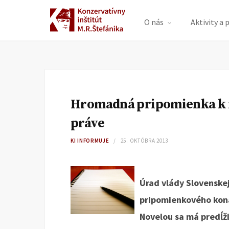
O nás
Aktivity a 
Hromadná pripomienka k n
práve
KI INFORMUJE
25. OKTÓBRA 2013
Úrad vlády Slovenske
pripomienkového kona
Novelou sa má predĺži