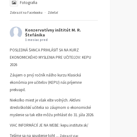
Fotografia
Zobraziť na Facebooku
·
Zdieľať
Konzervatívny inštitút M. R.
Štefánika
1 mesiac pred
POSLEDNÁ ŠANCA PRIHLÁSIŤ SA NA KURZ
EKONOMICKÉHO MYSLENIA PRE UČITEĽOV: KEPU
2026
Záujem o prvý ročník nášho kurzu Klasická
ekonómia pre učiteľov (KEPU) nás príjemne
prekvapil.
Niekoľko miest je však ešte voľných. Aktívni
stredoškolskí učitelia so záujmom o ekonomické
myslenie sa tak ešte môžu prihlásiť do 31. júla 2026.
VIAC INFORMÁCIÍ JE NA WEBE:
kepu.institute.sk/
Tešíme sa na spustenie toht
...
Zobraziť viac