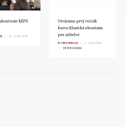
ukončenie KEPS
Otvárame prvý ročník
kurzu Klasická ekonómia
pre učiteľov
JE
26. JÚNA 2026
KI INFORMUJE
1. JÚNA 2026
PETER GONDA