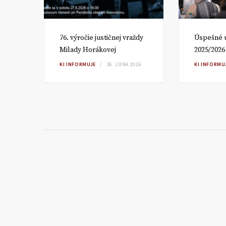
om
76. výročie justičnej vraždy
Úspešné 
Milady Horákovej
2025/2026
RA
KI INFORMUJE
26. JÚNA 2026
KI INFORMU