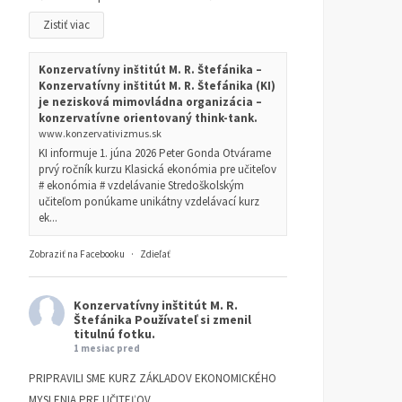
Zistiť viac
Konzervatívny inštitút M. R. Štefánika –
Konzervatívny inštitút M. R. Štefánika (KI)
je nezisková mimovládna organizácia –
konzervatívne orientovaný think-tank.
www.konzervativizmus.sk
KI informuje 1. júna 2026 Peter Gonda Otvárame
prvý ročník kurzu Klasická ekonómia pre učiteľov
# ekonómia # vzdelávanie Stredoškolským
učiteľom ponúkame unikátny vzdelávací kurz
ek...
Zobraziť na Facebooku
·
Zdieľať
Konzervatívny inštitút M. R.
Štefánika
Používateľ si zmenil
titulnú fotku.
1 mesiac pred
PRIPRAVILI SME KURZ ZÁKLADOV EKONOMICKÉHO
MYSLENIA PRE UČITEĽOV