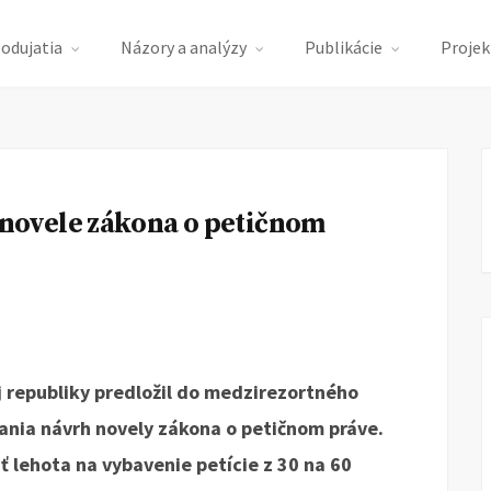
podujatia
Názory a analýzy
Publikácie
Projek
ovele zákona o petičnom
j republiky predložil do medzirezortného
nia návrh novely zákona o petičnom práve.
ť lehota na vybavenie petície z 30 na 60