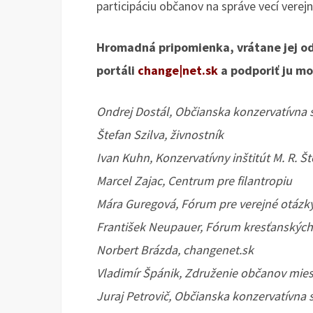
participáciu občanov na správe vecí verejn
Hromadná pripomienka, vrátane jej od
portáli
change|net.sk
a podporiť ju mo
Ondrej Dostál, Občianska konzervatívna 
Štefan Szilva, živnostník
Ivan Kuhn, Konzervatívny inštitút M. R. Š
Marcel Zajac, Centrum pre filantropiu
Mára Guregová, Fórum pre verejné otázk
František Neupauer, Fórum kresťanských i
Norbert Brázda, changenet.sk
Vladimír Špánik, Združenie občanov mies
Juraj Petrovič, Občianska konzervatívna 