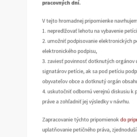
pracovných dní.
V tejto hromadnej pripomienke navrhuje
1. nepredlžovať lehotu na vybavenie petíci
2. umožniť podpisovanie elektronických p
elektronického podpisu,
3. zaviesť povinnosť dotknutých orgánov
signatárov petície, ak sa pod petíciu po
obyvateľov obce a dotknutý orgán obsahu
4. uskutočniť odbornú verejnú diskusiu 
práve a zohľadniť jej výsledky v návrhu.
Zapracovanie týchto pripomienok
do prip
uplatňovanie petičného práva, zjednoduší j