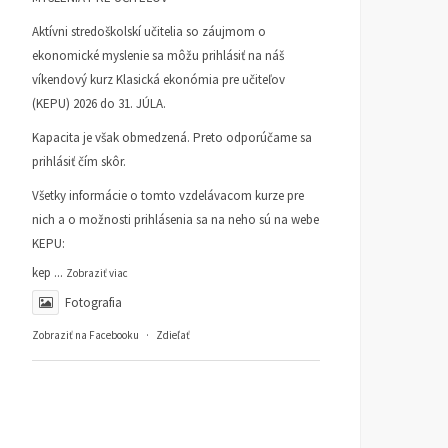
Aktívni stredoškolskí učitelia so záujmom o
ekonomické myslenie sa môžu prihlásiť na náš
víkendový kurz Klasická ekonómia pre učiteľov
(KEPU) 2026 do 31. JÚLA.
Kapacita je však obmedzená. Preto odporúčame sa
prihlásiť čím skôr.
Všetky informácie o tomto vzdelávacom kurze pre
nich a o možnosti prihlásenia sa na neho sú na webe
KEPU:
kep
...
Zobraziť viac
Fotografia
Zobraziť na Facebooku
·
Zdieľať