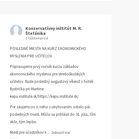
Mlieko & Med
Peter Zajac 80
Konzervatívny inštitút M. R.
KI INFORMUJE
11. MÁJA 2026
KI INFORMUJE
3. FEBRUÁRA
Štefánika
2026
1 týždeň pred
POSLEDNÉ MIESTA NA KURZ EKONOMICKÉHO
MYSLENIA PRE UČITEĽOV
Pripravujeme prvý ročník kurzu základov
ekonomického myslenia pre stredoškolských
učiteľov. Bude posledný augustový víkend v hoteli
Bystrička pri Martine:
kepu.institute.sk/https://kepu.institute.sk/
Pre záujemcov o neho s ubytovaním ostalo pár
posledných miest. Môžu sa prihlásiť do 31. júla, čím
skôr, tým lepšie.
Miest pre účastníkov k
...
Zobraziť viac