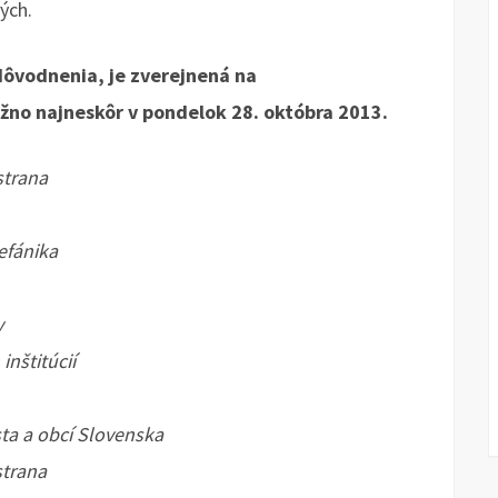
ých.
ôvodnenia, je zverejnená na
žno najneskôr v pondelok 28. októbra 2013.
strana
tefánika
y
nštitúcií
ta a obcí Slovenska
strana