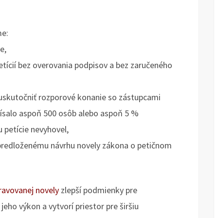
me:
e,
etícií bez overovania podpisov a bez zaručeného
 uskutočniť rozporové konanie so zástupcami
dpísalo aspoň 500 osôb alebo aspoň 5 %
 petície nevyhovel,
k predloženému návrhu novely zákona o petičnom
ravovanej novely
zlepší podmienky pre
eho výkon a vytvorí priestor pre širšiu