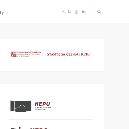
F
R
Y
L
ty
a
S
o
i
c
S
u
n
e
T
k
b
u
e
o
b
d
o
e
I
k
n