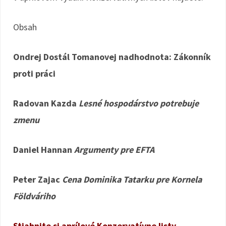
Obsah
Ondrej Dostál Tomanovej nadhodnota:
Zákonník
proti práci
Radovan Kazda
Lesné hospodárstvo potrebuje
zmenu
Daniel Hannan
Argumenty pre EFTA
Peter Zajac
Cena Dominika Tatarku pre Kornela
Földváriho
Stiahnite si aprílové Konzervatívne listy.