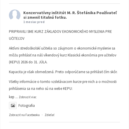
Konzervatívny inštitút M. R. Štefánika
Používateľ
si zmenil titulnú fotku.
1 mesiac pred
PRIPRAVILI SME KURZ ZÁKLADOV EKONOMICKÉHO MYSLENIA PRE
UČITEĽOV
Aktívni stredoškolskí učitelia so záujmom o ekonomické myslenie sa
môžu prihlásiť na náš víkendový kurz Klasická ekonómia pre učiteľov
(KEPU) 2026 do 31. JÚLA.
Kapacita je však obmedzená. Preto odporúčame sa prihlásiť čím skôr.
Všetky informácie o tomto vzdelávacom kurze pre nich a o možnosti
prihlásenia sa na neho sú na webe KEPU:
kep
...
Zobraziť viac
Fotografia
Zobraziť na Facebooku
·
Zdieľať