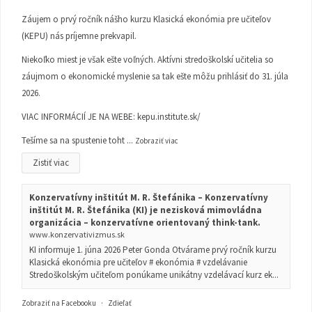
Záujem o prvý ročník nášho kurzu Klasická ekonómia pre učiteľov
(KEPU) nás príjemne prekvapil.
Niekoľko miest je však ešte voľných. Aktívni stredoškolskí učitelia so
záujmom o ekonomické myslenie sa tak ešte môžu prihlásiť do 31. júla
2026.
VIAC INFORMÁCIÍ JE NA WEBE:
kepu.institute.sk/
Tešíme sa na spustenie toht
...
Zobraziť viac
Zistiť viac
Konzervatívny inštitút M. R. Štefánika – Konzervatívny
inštitút M. R. Štefánika (KI) je nezisková mimovládna
organizácia – konzervatívne orientovaný think-tank.
www.konzervativizmus.sk
KI informuje 1. júna 2026 Peter Gonda Otvárame prvý ročník kurzu
Klasická ekonómia pre učiteľov # ekonómia # vzdelávanie
Stredoškolským učiteľom ponúkame unikátny vzdelávací kurz ek...
Zobraziť na Facebooku
·
Zdieľať