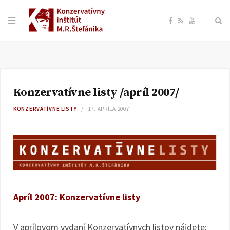
F
R
Y
a
S
o
c
S
u
Konzervatívne listy /apríl 2007/
e
T
KONZERVATÍVNE LISTY
17. APRÍLA 2007
b
u
o
b
o
e
Apríl 2007: Konzervatívne listy
k
V aprílovom vydaní Konzervatívnych listov nájdete: