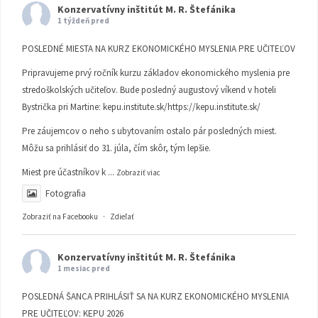
Konzervatívny inštitút M. R. Štefánika
1 týždeň pred
POSLEDNÉ MIESTA NA KURZ EKONOMICKÉHO MYSLENIA PRE UČITEĽOV
Pripravujeme prvý ročník kurzu základov ekonomického myslenia pre
stredoškolských učiteľov. Bude posledný augustový víkend v hoteli
Bystrička pri Martine:
kepu.institute.sk/https://kepu.institute.sk/
Pre záujemcov o neho s ubytovaním ostalo pár posledných miest.
Môžu sa prihlásiť do 31. júla, čím skôr, tým lepšie.
Miest pre účastníkov k
...
Zobraziť viac
Fotografia
Zobraziť na Facebooku
·
Zdieľať
Konzervatívny inštitút M. R. Štefánika
1 mesiac pred
POSLEDNÁ ŠANCA PRIHLÁSIŤ SA NA KURZ EKONOMICKÉHO MYSLENIA
PRE UČITEĽOV: KEPU 2026