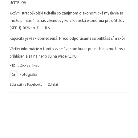
UČITEĽOV
Aktívni stredoškolskí učitelia so záujmom o ekonomické myslenie sa
môžu prihlásiť na náš víkendový kurz Klasická ekonómia pre učiteľov
(KEPU) 2026 do 31. JÚLA.
Kapacita je však obmedzená. Preto odporúčame sa prihlásiť čím skôr.
Všetky informácie o tomto vzdelávacom kurze pre nich a o možnosti
prihlásenia sa na neho sú na webe KEPU:
kep
...
Zobraziť viac
Fotografia
Zobraziť na Facebooku
·
Zdieľať