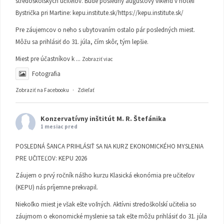
stredoškolských učiteľov. Bude posledný augustový víkend v hoteli
Bystrička pri Martine:
kepu.institute.sk/https://kepu.institute.sk/
Pre záujemcov o neho s ubytovaním ostalo pár posledných miest.
Môžu sa prihlásiť do 31. júla, čím skôr, tým lepšie.
Miest pre účastníkov k
...
Zobraziť viac
Fotografia
Zobraziť na Facebooku
·
Zdieľať
Konzervatívny inštitút M. R. Štefánika
1 mesiac pred
POSLEDNÁ ŠANCA PRIHLÁSIŤ SA NA KURZ EKONOMICKÉHO MYSLENIA
PRE UČITEĽOV: KEPU 2026
Záujem o prvý ročník nášho kurzu Klasická ekonómia pre učiteľov
(KEPU) nás príjemne prekvapil.
Niekoľko miest je však ešte voľných. Aktívni stredoškolskí učitelia so
záujmom o ekonomické myslenie sa tak ešte môžu prihlásiť do 31. júla