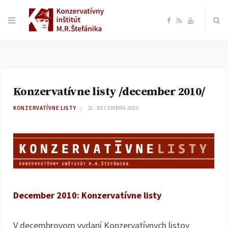
F
R
Y
a
S
o
c
S
u
Konzervatívne listy /december 2010/
e
T
KONZERVATÍVNE LISTY
21. DECEMBRA 2010
b
u
o
b
o
e
December 2010: Konzervatívne listy
k
V decembrovom vydaní Konzervatívnych listov