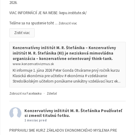
2026.
VIAC INFORMÁCIÍ JE NA WEBE:
kepu.institute.sk/
Tešíme sa na spustenie toht
...
Zobraziť viac
Zistiť viac
Konzervatívny inštitút M. R. Štefánika – Konzervatívny
inštitút M. R. Štefánika (KI) je nezisková mimovládna
organizácia – konzervatívne orientovaný think-tank.
www.konzervativizmus.sk
KI informuje 1. júna 2026 Peter Gonda Otvárame prvý ročník kurzu
Klasická ekonómia pre učiteľov # ekonómia # vzdelávanie
Stredoškolským učiteľom ponúkame unikátny vzdelávací kurz ek...
Zobraziť na Facebooku
·
Zdieľať
Konzervatívny inštitút M. R. Štefánika
Používateľ
si zmenil titulnú fotku.
1 mesiac pred
PRIPRAVILI SME KURZ ZÁKLADOV EKONOMICKÉHO MYSLENIA PRE