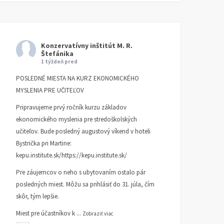
Konzervatívny inštitút M. R.
Štefánika
1 týždeň pred
POSLEDNÉ MIESTA NA KURZ EKONOMICKÉHO
MYSLENIA PRE UČITEĽOV
Pripravujeme prvý ročník kurzu základov
ekonomického myslenia pre stredoškolských
učiteľov. Bude posledný augustový víkend v hoteli
Bystrička pri Martine:
kepu.institute.sk/https://kepu.institute.sk/
Pre záujemcov o neho s ubytovaním ostalo pár
posledných miest. Môžu sa prihlásiť do 31. júla, čím
skôr, tým lepšie.
Miest pre účastníkov k
...
Zobraziť viac