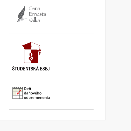
Konzervatívne listy
Konzervatívne listy /júl-
/september 2013/
august 2013/
KONZERVATÍVNE LISTY
1.
KONZERVATÍVNE LISTY
3.
OKTÓBRA 2013
SEPTEMBRA 2013