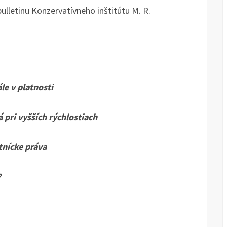
 bulletinu Konzervatívneho inštitútu M. R.
e v platnosti
pri vyšších rýchlostiach
tnícke práva
?