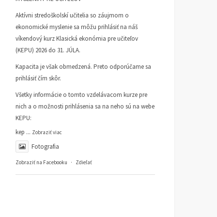
Aktívni stredoškolskí učitelia so záujmom o
ekonomické myslenie sa môžu prihlásiť na náš
víkendový kurz Klasická ekonómia pre učiteľov
(KEPU) 2026 do 31. JÚLA.
Kapacita je však obmedzená. Preto odporúčame sa
prihlásiť čím skôr.
Všetky informácie o tomto vzdelávacom kurze pre
nich a o možnosti prihlásenia sa na neho sú na webe
KEPU:
kep
...
Zobraziť viac
Fotografia
Zobraziť na Facebooku
·
Zdieľať