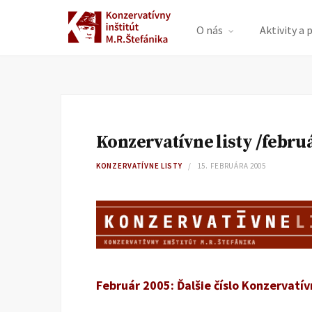
O nás
Aktivity a 
Konzervatívne listy /febru
KONZERVATÍVNE LISTY
15. FEBRUÁRA 2005
Február 2005: Ďalšie číslo Konzervatív