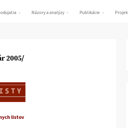
podujatia
Názory a analýzy
Publikácie
Projek
ár 2005/
nych listov