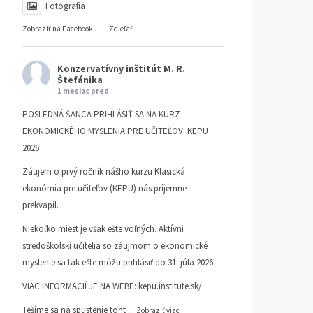
Fotografia
Zobraziť na Facebooku
·
Zdieľať
Konzervatívny inštitút M. R.
Štefánika
1 mesiac pred
POSLEDNÁ ŠANCA PRIHLÁSIŤ SA NA KURZ
EKONOMICKÉHO MYSLENIA PRE UČITEĽOV: KEPU
2026
Záujem o prvý ročník nášho kurzu Klasická
ekonómia pre učiteľov (KEPU) nás príjemne
prekvapil.
Niekoľko miest je však ešte voľných. Aktívni
stredoškolskí učitelia so záujmom o ekonomické
myslenie sa tak ešte môžu prihlásiť do 31. júla 2026.
VIAC INFORMÁCIÍ JE NA WEBE:
kepu.institute.sk/
Tešíme sa na spustenie toht
...
Zobraziť viac