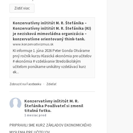
Zistiť viac
Konzervatívny inštitút M. R. Štefánika –
Konzervatívny inštitút M. R. Štefánika (KI)
je nezisková mimovládna organizácia –
konzervatívne orientovaný think-tank.
www.konzervativizmus.sk
KI informuje 1. júna 2026 Peter Gonda Otvárame
prvý ročník kurzu Klasická ekonómia pre učiteľov
# ekonómia # vzdelávanie Stredoškolským
učiteľom ponúkame unikátny vzdelávací kurz
ek...
Zobraziť na Facebooku
·
Zdieľať
Konzervatívny inštitút M. R.
Štefánika
Používateľ si zmenil
titulnú fotku.
1 mesiac pred
PRIPRAVILI SME KURZ ZÁKLADOV EKONOMICKÉHO
MYSLENIA PRE UČITEĽOV