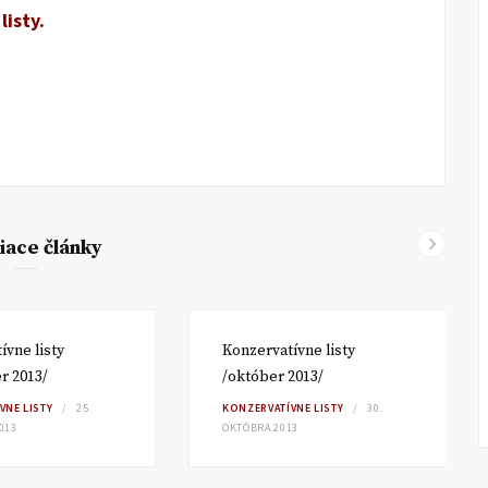
listy.
iace články
ívne listy
Konzervatívne listy
r 2013/
/október 2013/
VNE LISTY
25.
KONZERVATÍVNE LISTY
30.
013
OKTÓBRA 2013