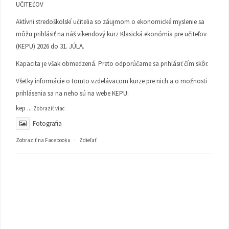
UČITEĽOV
Aktívni stredoškolskí učitelia so záujmom o ekonomické myslenie sa
môžu prihlásiť na náš víkendový kurz Klasická ekonómia pre učiteľov
(KEPU) 2026 do 31. JÚLA.
Kapacita je však obmedzená. Preto odporúčame sa prihlásiť čím skôr.
Všetky informácie o tomto vzdelávacom kurze pre nich a o možnosti
prihlásenia sa na neho sú na webe KEPU:
kep
...
Zobraziť viac
Fotografia
Zobraziť na Facebooku
·
Zdieľať