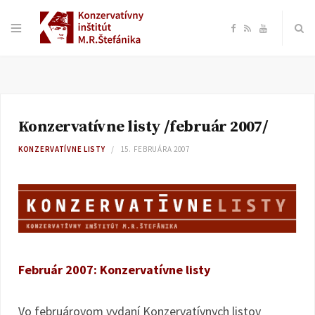
F
R
Y
a
S
o
c
S
u
Konzervatívne listy /február 2007/
e
T
KONZERVATÍVNE LISTY
15. FEBRUÁRA 2007
b
u
o
b
o
e
Február 2007: Konzervatívne listy
k
Vo februárovom vydaní Konzervatívnych listov