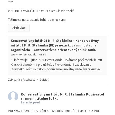
2026.
VIAC INFORMÁCIÍ JE NA WEBE:
kepu.institute.sk/
Tešíme sa na spustenie toht
...
Zobraziť viac
Zistiť viac
Konzervatívny inštitút M. R. Štefánika – Konzervatívny
inštitút M. R. Štefánika (KI) je nezisková mimovládna
organizácia – konzervatívne orientovaný think-tank.
www.konzervativizmus.sk
KI informuje 1. júna 2026 Peter Gonda Otvárame prvý ročník kurzu
Klasická ekonómia pre učiteľov # ekonómia # vzdelávanie
Stredoškolským učiteľom ponúkame unikátny vzdelávací kurz ek...
Zobraziť na Facebooku
·
Zdieľať
Konzervatívny inštitút M. R. Štefánika
Používateľ
si zmenil titulnú fotku.
1 mesiac pred
PRIPRAVILI SME KURZ ZÁKLADOV EKONOMICKÉHO MYSLENIA PRE