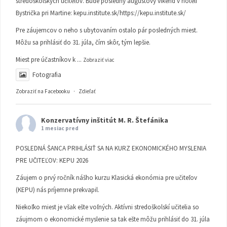
stredoškolských učiteľov. Bude posledný augustový víkend v hoteli
Bystrička pri Martine:
kepu.institute.sk/https://kepu.institute.sk/
Pre záujemcov o neho s ubytovaním ostalo pár posledných miest.
Môžu sa prihlásiť do 31. júla, čím skôr, tým lepšie.
Miest pre účastníkov k
...
Zobraziť viac
Fotografia
Zobraziť na Facebooku
·
Zdieľať
Konzervatívny inštitút M. R. Štefánika
1 mesiac pred
POSLEDNÁ ŠANCA PRIHLÁSIŤ SA NA KURZ EKONOMICKÉHO MYSLENIA
PRE UČITEĽOV: KEPU 2026
Záujem o prvý ročník nášho kurzu Klasická ekonómia pre učiteľov
(KEPU) nás príjemne prekvapil.
Niekoľko miest je však ešte voľných. Aktívni stredoškolskí učitelia so
záujmom o ekonomické myslenie sa tak ešte môžu prihlásiť do 31. júla