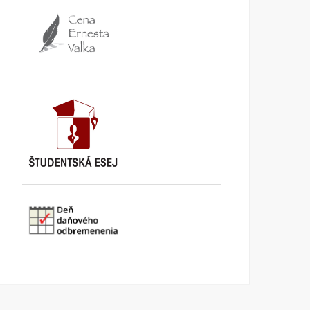
Konzervatívne listy
Konzervatívne listy /júl-
/september 2013/
august 2013/
KONZERVATÍVNE LISTY
1.
KONZERVATÍVNE LISTY
3.
OKTÓBRA 2013
SEPTEMBRA 2013