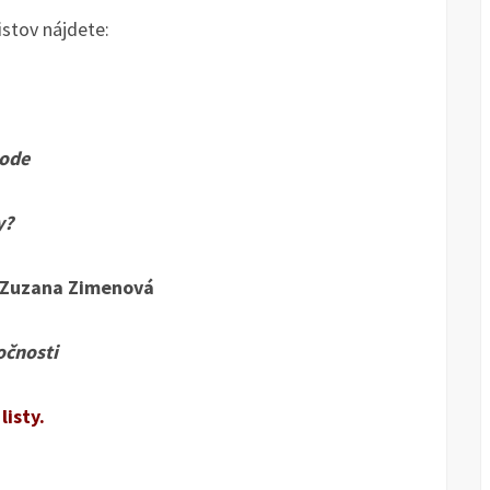
stov nájdete:
bode
y?
Zuzana Zimenová
očnosti
listy.