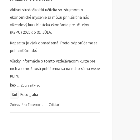
Aktívni stredoškolskí učitelia so záujmom o
ekonomické myslenie sa môžu prihlásiť na náš
víkendový kurz Klasická ekonómia pre učiteľov
(KEPU) 2026 do 31. JÚLA.
Kapacita je však obmedzená. Preto odporúčame sa
prihlásiť čím skôr.
Všetky informácie o tomto vzdelávacom kurze pre
nich a o možnosti prihlásenia sa na neho sú na webe
KEPU:
kep
...
Zobraziť viac
Fotografia
Zobraziť na Facebooku
·
Zdieľať