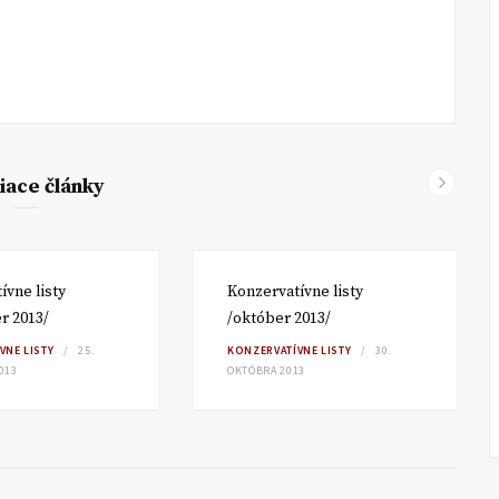
iace články
ívne listy
Konzervatívne listy
r 2013/
/október 2013/
VNE LISTY
25.
KONZERVATÍVNE LISTY
30.
013
OKTÓBRA 2013