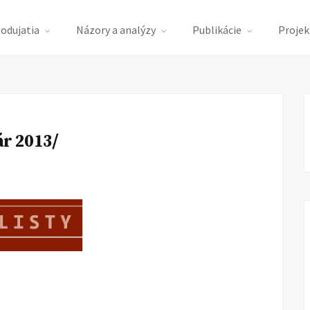
podujatia
Názory a analýzy
Publikácie
Projek
ár 2013/