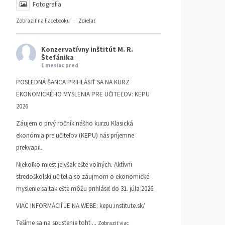
Fotografia
Zobraziť na Facebooku
·
Zdieľať
Konzervatívny inštitút M. R.
Štefánika
1 mesiac pred
POSLEDNÁ ŠANCA PRIHLÁSIŤ SA NA KURZ
EKONOMICKÉHO MYSLENIA PRE UČITEĽOV: KEPU
2026
Záujem o prvý ročník nášho kurzu Klasická
ekonómia pre učiteľov (KEPU) nás príjemne
prekvapil.
Niekoľko miest je však ešte voľných. Aktívni
stredoškolskí učitelia so záujmom o ekonomické
myslenie sa tak ešte môžu prihlásiť do 31. júla 2026.
VIAC INFORMÁCIÍ JE NA WEBE:
kepu.institute.sk/
Tešíme sa na spustenie toht
...
Zobraziť viac