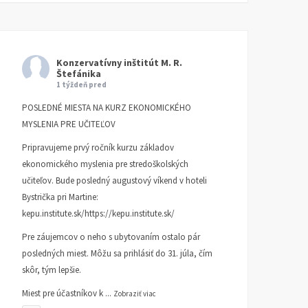
Konzervatívny inštitút M. R.
Štefánika
1 týždeň pred
POSLEDNÉ MIESTA NA KURZ EKONOMICKÉHO
MYSLENIA PRE UČITEĽOV
Pripravujeme prvý ročník kurzu základov
ekonomického myslenia pre stredoškolských
učiteľov. Bude posledný augustový víkend v hoteli
Bystrička pri Martine:
kepu.institute.sk/https://kepu.institute.sk/
Pre záujemcov o neho s ubytovaním ostalo pár
posledných miest. Môžu sa prihlásiť do 31. júla, čím
skôr, tým lepšie.
Miest pre účastníkov k
...
Zobraziť viac