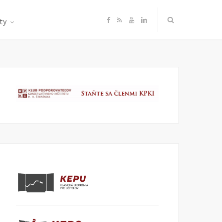
F
R
Y
L
ty
a
S
o
i
c
S
u
n
e
T
k
b
u
e
o
b
d
o
e
I
k
n