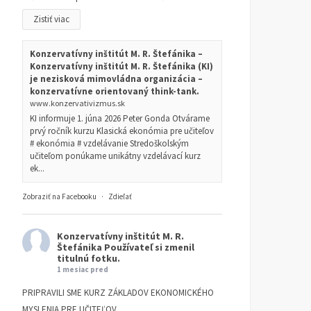
Zistiť viac
Konzervatívny inštitút M. R. Štefánika –
Konzervatívny inštitút M. R. Štefánika (KI)
je nezisková mimovládna organizácia –
konzervatívne orientovaný think-tank.
www.konzervativizmus.sk
KI informuje 1. júna 2026 Peter Gonda Otvárame
prvý ročník kurzu Klasická ekonómia pre učiteľov
# ekonómia # vzdelávanie Stredoškolským
učiteľom ponúkame unikátny vzdelávací kurz
ek...
Zobraziť na Facebooku
·
Zdieľať
Konzervatívny inštitút M. R.
Štefánika
Používateľ si zmenil
titulnú fotku.
1 mesiac pred
PRIPRAVILI SME KURZ ZÁKLADOV EKONOMICKÉHO
MYSLENIA PRE UČITEĽOV