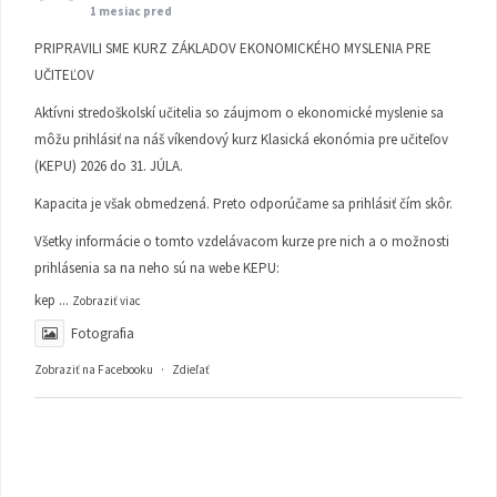
1 mesiac pred
PRIPRAVILI SME KURZ ZÁKLADOV EKONOMICKÉHO MYSLENIA PRE
UČITEĽOV
Aktívni stredoškolskí učitelia so záujmom o ekonomické myslenie sa
môžu prihlásiť na náš víkendový kurz Klasická ekonómia pre učiteľov
(KEPU) 2026 do 31. JÚLA.
Kapacita je však obmedzená. Preto odporúčame sa prihlásiť čím skôr.
Všetky informácie o tomto vzdelávacom kurze pre nich a o možnosti
prihlásenia sa na neho sú na webe KEPU:
kep
...
Zobraziť viac
Fotografia
Zobraziť na Facebooku
·
Zdieľať