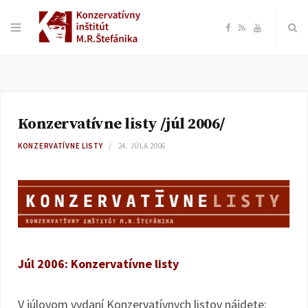
F
R
Y
a
S
o
c
S
u
Konzervatívne listy /júl 2006/
e
T
KONZERVATÍVNE LISTY
24. JÚLA 2006
b
u
o
b
o
e
Júl 2006: Konzervatívne listy
k
V júlovom vydaní Konzervatívnych listov nájdete: