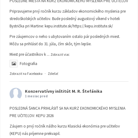
POSLEDNÉ MIESTA NA KURZ EKONOMICKÉHO MYSLENIA PRE UČITEĽOV
Pripravujeme prvý ročník kurzu základov ekonomického myslenia pre
stredoškolských učiteľov. Bude posledný augustový víkend v hoteli
Bystrička pri Martine:
kepu.institute.sk/https://kepu.institute.sk/
Pre záujemcov o neho s ubytovaním ostalo pár posledných miest.
Môžu sa prihlásiť do 31. júla, čím skôr, tým lepšie.
Miest pre účastníkov k
...
Zobraziť viac
Fotografia
Zobraziť na Facebooku
·
Zdieľať
Konzervatívny inštitút M. R. Štefánika
1 mesiac pred
POSLEDNÁ ŠANCA PRIHLÁSIŤ SA NA KURZ EKONOMICKÉHO MYSLENIA
PRE UČITEĽOV: KEPU 2026
Záujem o prvý ročník nášho kurzu Klasická ekonómia pre učiteľov
(KEPU) nás príjemne prekvapil.