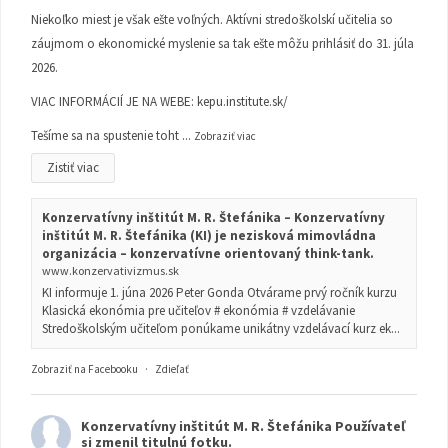
Niekoľko miest je však ešte voľných. Aktívni stredoškolskí učitelia so
záujmom o ekonomické myslenie sa tak ešte môžu prihlásiť do 31. júla
2026.
VIAC INFORMÁCIÍ JE NA WEBE:
kepu.institute.sk/
Tešíme sa na spustenie toht
...
Zobraziť viac
Zistiť viac
Konzervatívny inštitút M. R. Štefánika – Konzervatívny
inštitút M. R. Štefánika (KI) je nezisková mimovládna
organizácia – konzervatívne orientovaný think-tank.
www.konzervativizmus.sk
KI informuje 1. júna 2026 Peter Gonda Otvárame prvý ročník kurzu
Klasická ekonómia pre učiteľov # ekonómia # vzdelávanie
Stredoškolským učiteľom ponúkame unikátny vzdelávací kurz ek...
Zobraziť na Facebooku
·
Zdieľať
Konzervatívny inštitút M. R. Štefánika
Používateľ
si zmenil titulnú fotku.