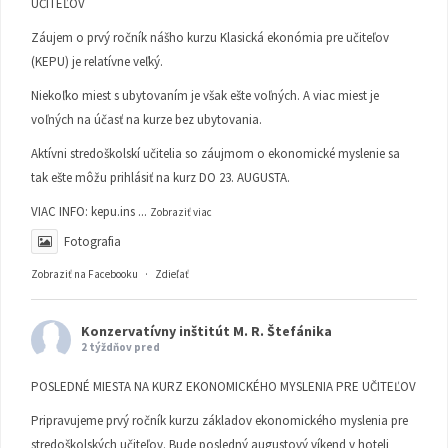
UČITEĽOV
Záujem o prvý ročník nášho kurzu Klasická ekonómia pre učiteľov
(KEPU) je relatívne veľký.
Niekoľko miest s ubytovaním je však ešte voľných. A viac miest je
voľných na účasť na kurze bez ubytovania.
Aktívni stredoškolskí učitelia so záujmom o ekonomické myslenie sa
tak ešte môžu prihlásiť na kurz DO 23. AUGUSTA.
VIAC INFO:
kepu.ins
...
Zobraziť viac
Fotografia
Zobraziť na Facebooku
·
Zdieľať
Konzervatívny inštitút M. R. Štefánika
2 týždňov pred
POSLEDNÉ MIESTA NA KURZ EKONOMICKÉHO MYSLENIA PRE UČITEĽOV
Pripravujeme prvý ročník kurzu základov ekonomického myslenia pre
stredoškolských učiteľov. Bude posledný augustový víkend v hoteli