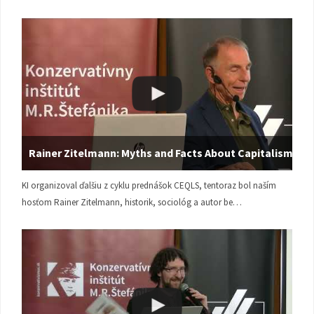
Rainer Zitelmann: Myths and Facts About Capitalism
KI organizoval ďalšiu z cyklu prednášok CEQLS, tentoraz bol naším
hosťom Rainer Zitelmann, historik, sociológ a autor be…