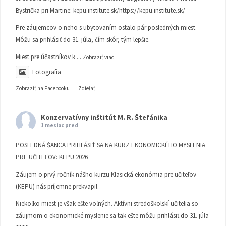
Bystrička pri Martine:
kepu.institute.sk/https://kepu.institute.sk/
Pre záujemcov o neho s ubytovaním ostalo pár posledných miest.
Môžu sa prihlásiť do 31. júla, čím skôr, tým lepšie.
Miest pre účastníkov k
...
Zobraziť viac
Fotografia
Zobraziť na Facebooku
·
Zdieľať
Konzervatívny inštitút M. R. Štefánika
1 mesiac pred
POSLEDNÁ ŠANCA PRIHLÁSIŤ SA NA KURZ EKONOMICKÉHO MYSLENIA
PRE UČITEĽOV: KEPU 2026
Záujem o prvý ročník nášho kurzu Klasická ekonómia pre učiteľov
(KEPU) nás príjemne prekvapil.
Niekoľko miest je však ešte voľných. Aktívni stredoškolskí učitelia so
záujmom o ekonomické myslenie sa tak ešte môžu prihlásiť do 31. júla