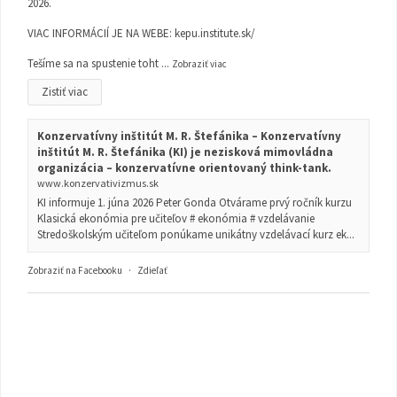
2026.
VIAC INFORMÁCIÍ JE NA WEBE:
kepu.institute.sk/
Tešíme sa na spustenie toht
...
Zobraziť viac
Zistiť viac
Konzervatívny inštitút M. R. Štefánika – Konzervatívny
inštitút M. R. Štefánika (KI) je nezisková mimovládna
organizácia – konzervatívne orientovaný think-tank.
www.konzervativizmus.sk
KI informuje 1. júna 2026 Peter Gonda Otvárame prvý ročník kurzu
Klasická ekonómia pre učiteľov # ekonómia # vzdelávanie
Stredoškolským učiteľom ponúkame unikátny vzdelávací kurz ek...
Zobraziť na Facebooku
·
Zdieľať