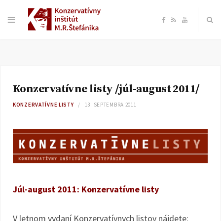
F
R
Y
a
S
o
c
S
u
Konzervatívne listy /júl-august 2011/
e
T
KONZERVATÍVNE LISTY
13. SEPTEMBRA 2011
b
u
o
b
o
e
Júl-august 2011: Konzervatívne listy
k
V letnom vydaní Konzervatívnych listov nájdete: