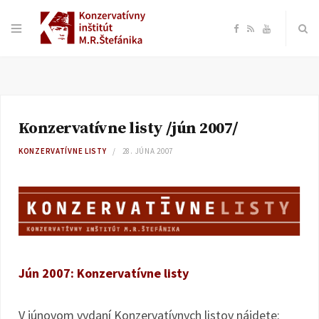
F
R
Y
a
S
o
c
S
u
Konzervatívne listy /jún 2007/
e
T
KONZERVATÍVNE LISTY
28. JÚNA 2007
b
u
o
b
o
e
Jún 2007: Konzervatívne listy
k
V júnovom vydaní Konzervatívnych listov nájdete: