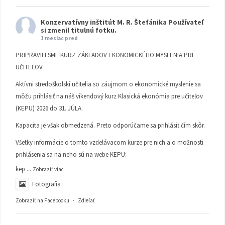
Konzervatívny inštitút M. R. Štefánika
Používateľ
si zmenil titulnú fotku.
1 mesiac pred
PRIPRAVILI SME KURZ ZÁKLADOV EKONOMICKÉHO MYSLENIA PRE
UČITEĽOV
Aktívni stredoškolskí učitelia so záujmom o ekonomické myslenie sa
môžu prihlásiť na náš víkendový kurz Klasická ekonómia pre učiteľov
(KEPU) 2026 do 31. JÚLA.
Kapacita je však obmedzená. Preto odporúčame sa prihlásiť čím skôr.
Všetky informácie o tomto vzdelávacom kurze pre nich a o možnosti
prihlásenia sa na neho sú na webe KEPU:
kep
...
Zobraziť viac
Fotografia
Zobraziť na Facebooku
·
Zdieľať