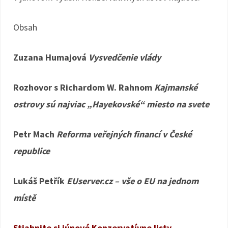
Obsah
Zuzana Humajová
Vysvedčenie vlády
Rozhovor s Richardom W. Rahnom
Kajmanské
ostrovy sú najviac „Hayekovské“ miesto na svete
Petr Mach
Reforma veřejných financí v České
republice
Lukáš Petřík
EUserver.cz – vše o EU na jednom
místě
Stiahnite si júnové Konzervatívne listy.