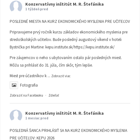
Konzervatívny inštitút M. R. Štefánika
1 týždeň pred
POSLEDNÉ MIESTA NA KURZ EKONOMICKÉHO MYSLENIA PRE UČITEĽOV
Pripravujeme prvý ročník kurzu základov ekonomického myslenia pre
stredoškolských učiteľov. Bude posledný augustový víkend v hoteli
Bystrička pri Martine:
kepu.institute.sk/https://kepu.institute.sk/
Pre záujemcov o neho s ubytovaním ostalo pár posledných miest.
Môžu sa prihlásiť do 31. júla, čím skôr, tým lepšie.
Miest pre účastníkov k
...
Zobraziť viac
Fotografia
Zobraziť na Facebooku
·
Zdieľať
Konzervatívny inštitút M. R. Štefánika
1 mesiac pred
POSLEDNÁ ŠANCA PRIHLÁSIŤ SA NA KURZ EKONOMICKÉHO MYSLENIA
PRE UČITEĽOV: KEPU 2026