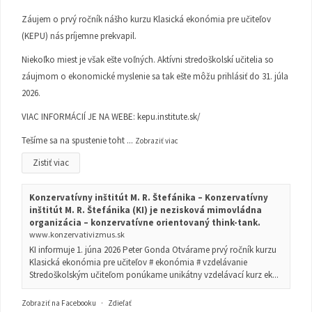
Záujem o prvý ročník nášho kurzu Klasická ekonómia pre učiteľov
(KEPU) nás príjemne prekvapil.
Niekoľko miest je však ešte voľných. Aktívni stredoškolskí učitelia so
záujmom o ekonomické myslenie sa tak ešte môžu prihlásiť do 31. júla
2026.
VIAC INFORMÁCIÍ JE NA WEBE:
kepu.institute.sk/
Tešíme sa na spustenie toht
...
Zobraziť viac
Zistiť viac
Konzervatívny inštitút M. R. Štefánika – Konzervatívny
inštitút M. R. Štefánika (KI) je nezisková mimovládna
organizácia – konzervatívne orientovaný think-tank.
www.konzervativizmus.sk
KI informuje 1. júna 2026 Peter Gonda Otvárame prvý ročník kurzu
Klasická ekonómia pre učiteľov # ekonómia # vzdelávanie
Stredoškolským učiteľom ponúkame unikátny vzdelávací kurz ek...
Zobraziť na Facebooku
·
Zdieľať