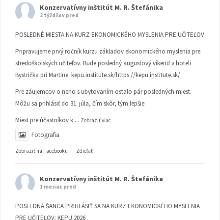
Konzervatívny inštitút M. R. Štefánika
2 týždňov pred
POSLEDNÉ MIESTA NA KURZ EKONOMICKÉHO MYSLENIA PRE UČITEĽOV
Pripravujeme prvý ročník kurzu základov ekonomického myslenia pre
stredoškolských učiteľov. Bude posledný augustový víkend v hoteli
Bystrička pri Martine:
kepu.institute.sk/https://kepu.institute.sk/
Pre záujemcov o neho s ubytovaním ostalo pár posledných miest.
Môžu sa prihlásiť do 31. júla, čím skôr, tým lepšie.
Miest pre účastníkov k
...
Zobraziť viac
Fotografia
Zobraziť na Facebooku
·
Zdieľať
Konzervatívny inštitút M. R. Štefánika
1 mesiac pred
POSLEDNÁ ŠANCA PRIHLÁSIŤ SA NA KURZ EKONOMICKÉHO MYSLENIA
PRE UČITEĽOV: KEPU 2026