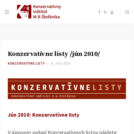
F
R
Y
a
S
o
c
S
u
Konzervatívne listy /jún 2010/
e
T
KONZERVATÍVNE LISTY
6. JÚLA 2010
b
u
o
b
o
e
Jún 2010: Konzervatívne listy
k
V júnovom vydaní Konzervatívnych listov nájdete: