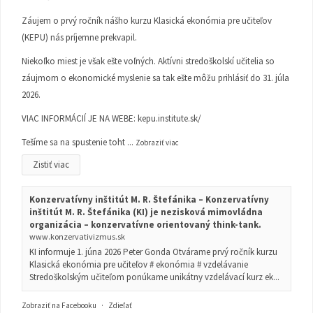
Záujem o prvý ročník nášho kurzu Klasická ekonómia pre učiteľov
(KEPU) nás príjemne prekvapil.
Niekoľko miest je však ešte voľných. Aktívni stredoškolskí učitelia so
záujmom o ekonomické myslenie sa tak ešte môžu prihlásiť do 31. júla
2026.
VIAC INFORMÁCIÍ JE NA WEBE:
kepu.institute.sk/
Tešíme sa na spustenie toht
...
Zobraziť viac
Zistiť viac
Konzervatívny inštitút M. R. Štefánika – Konzervatívny
inštitút M. R. Štefánika (KI) je nezisková mimovládna
organizácia – konzervatívne orientovaný think-tank.
www.konzervativizmus.sk
KI informuje 1. júna 2026 Peter Gonda Otvárame prvý ročník kurzu
Klasická ekonómia pre učiteľov # ekonómia # vzdelávanie
Stredoškolským učiteľom ponúkame unikátny vzdelávací kurz ek...
Zobraziť na Facebooku
·
Zdieľať