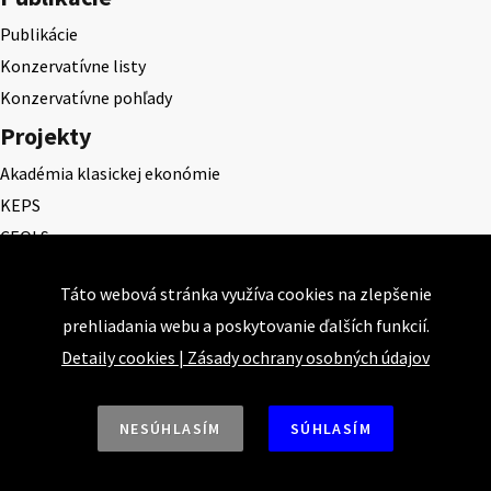
Publikácie
Konzervatívne listy
Konzervatívne pohľady
Projekty
Akadémia klasickej ekonómie
KEPS
CEQLS
Cena Dominika Tatarku
Táto webová stránka využíva cookies na zlepšenie
Cena Ernesta Valka
prehliadania webu a poskytovanie ďalších funkcií.
Študentská esej
Detaily cookies
|
Zásady ochrany osobných údajov
Deň daňového odbremenenia
NESÚHLASÍM
SÚHLASÍM
Nahor