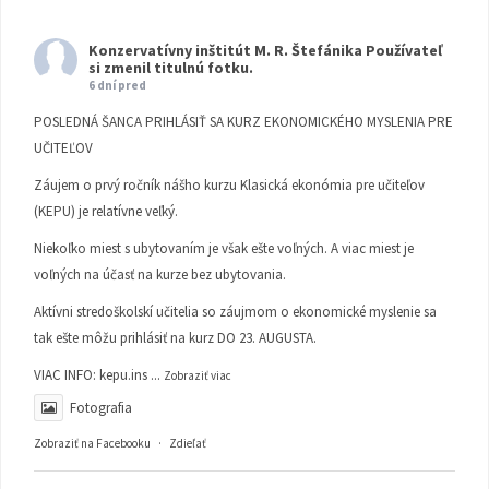
Konzervatívny inštitút M. R. Štefánika
Používateľ
si zmenil titulnú fotku.
6 dní pred
POSLEDNÁ ŠANCA PRIHLÁSIŤ SA KURZ EKONOMICKÉHO MYSLENIA PRE
UČITEĽOV
Záujem o prvý ročník nášho kurzu Klasická ekonómia pre učiteľov
(KEPU) je relatívne veľký.
Niekoľko miest s ubytovaním je však ešte voľných. A viac miest je
voľných na účasť na kurze bez ubytovania.
Aktívni stredoškolskí učitelia so záujmom o ekonomické myslenie sa
tak ešte môžu prihlásiť na kurz DO 23. AUGUSTA.
VIAC INFO:
kepu.ins
...
Zobraziť viac
Fotografia
Zobraziť na Facebooku
·
Zdieľať