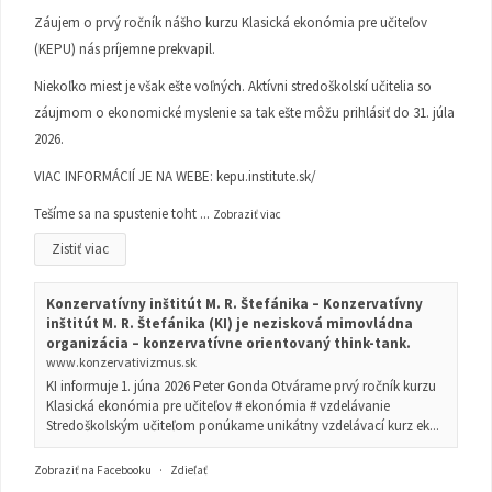
Záujem o prvý ročník nášho kurzu Klasická ekonómia pre učiteľov
(KEPU) nás príjemne prekvapil.
Niekoľko miest je však ešte voľných. Aktívni stredoškolskí učitelia so
záujmom o ekonomické myslenie sa tak ešte môžu prihlásiť do 31. júla
2026.
VIAC INFORMÁCIÍ JE NA WEBE:
kepu.institute.sk/
Tešíme sa na spustenie toht
...
Zobraziť viac
Zistiť viac
Konzervatívny inštitút M. R. Štefánika – Konzervatívny
inštitút M. R. Štefánika (KI) je nezisková mimovládna
organizácia – konzervatívne orientovaný think-tank.
www.konzervativizmus.sk
KI informuje 1. júna 2026 Peter Gonda Otvárame prvý ročník kurzu
Klasická ekonómia pre učiteľov # ekonómia # vzdelávanie
Stredoškolským učiteľom ponúkame unikátny vzdelávací kurz ek...
Zobraziť na Facebooku
·
Zdieľať