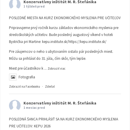
Konzervatívny inštitút M. R. Štefánika
1 týždeň pred
POSLEDNÉ MIESTA NA KURZ EKONOMICKÉHO MYSLENIA PRE UČITEĽOV
Pripravujeme prvý ročník kurzu základov ekonomického myslenia pre
stredoškolských učiteľov. Bude posledný augustový víkend v hoteli
Bystrička pri Martine:
kepu.institute.sk/https://kepu.institute.sk/
Pre záujemcov o neho s ubytovaním ostalo pár posledných miest.
Môžu sa prihlásiť do 31. júla, čím skôr, tým lepšie.
Miest pre účastníkov k
...
Zobraziť viac
Fotografia
Zobraziť na Facebooku
·
Zdieľať
Konzervatívny inštitút M. R. Štefánika
1 mesiac pred
POSLEDNÁ ŠANCA PRIHLÁSIŤ SA NA KURZ EKONOMICKÉHO MYSLENIA
PRE UČITEĽOV: KEPU 2026