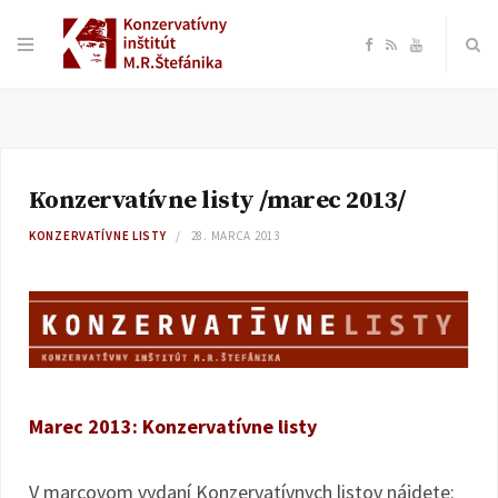
F
R
Y
a
S
o
c
S
u
Konzervatívne listy /marec 2013/
e
T
KONZERVATÍVNE LISTY
28. MARCA 2013
b
u
o
b
o
e
Marec 2013: Konzervatívne listy
k
V marcovom vydaní Konzervatívnych listov nájdete: