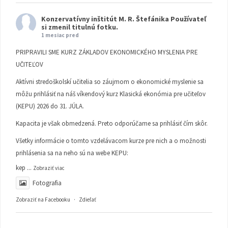
Konzervatívny inštitút M. R. Štefánika
Používateľ
si zmenil titulnú fotku.
1 mesiac pred
PRIPRAVILI SME KURZ ZÁKLADOV EKONOMICKÉHO MYSLENIA PRE
UČITEĽOV
Aktívni stredoškolskí učitelia so záujmom o ekonomické myslenie sa
môžu prihlásiť na náš víkendový kurz Klasická ekonómia pre učiteľov
(KEPU) 2026 do 31. JÚLA.
Kapacita je však obmedzená. Preto odporúčame sa prihlásiť čím skôr.
Všetky informácie o tomto vzdelávacom kurze pre nich a o možnosti
prihlásenia sa na neho sú na webe KEPU:
kep
...
Zobraziť viac
Fotografia
Zobraziť na Facebooku
·
Zdieľať