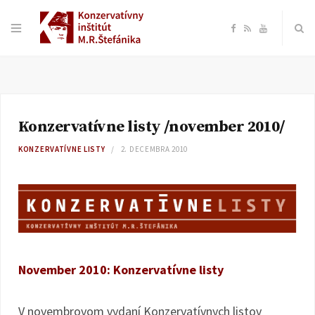
F
R
Y
a
S
o
c
S
u
Konzervatívne listy /november 2010/
e
T
KONZERVATÍVNE LISTY
2. DECEMBRA 2010
b
u
o
b
o
e
November 2010: Konzervatívne listy
k
V novembrovom vydaní Konzervatívnych listov