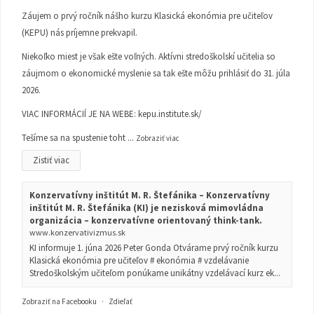
Záujem o prvý ročník nášho kurzu Klasická ekonómia pre učiteľov
(KEPU) nás príjemne prekvapil.
Niekoľko miest je však ešte voľných. Aktívni stredoškolskí učitelia so
záujmom o ekonomické myslenie sa tak ešte môžu prihlásiť do 31. júla
2026.
VIAC INFORMÁCIÍ JE NA WEBE:
kepu.institute.sk/
Tešíme sa na spustenie toht
...
Zobraziť viac
Zistiť viac
Konzervatívny inštitút M. R. Štefánika – Konzervatívny
inštitút M. R. Štefánika (KI) je nezisková mimovládna
organizácia – konzervatívne orientovaný think-tank.
www.konzervativizmus.sk
KI informuje 1. júna 2026 Peter Gonda Otvárame prvý ročník kurzu
Klasická ekonómia pre učiteľov # ekonómia # vzdelávanie
Stredoškolským učiteľom ponúkame unikátny vzdelávací kurz ek...
Zobraziť na Facebooku
·
Zdieľať