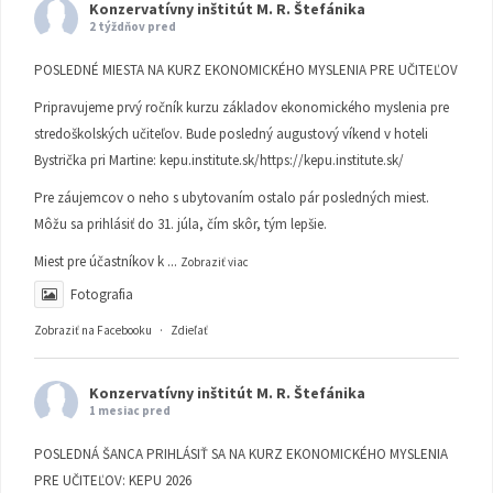
Konzervatívny inštitút M. R. Štefánika
2 týždňov pred
POSLEDNÉ MIESTA NA KURZ EKONOMICKÉHO MYSLENIA PRE UČITEĽOV
Pripravujeme prvý ročník kurzu základov ekonomického myslenia pre
stredoškolských učiteľov. Bude posledný augustový víkend v hoteli
Bystrička pri Martine:
kepu.institute.sk/https://kepu.institute.sk/
Pre záujemcov o neho s ubytovaním ostalo pár posledných miest.
Môžu sa prihlásiť do 31. júla, čím skôr, tým lepšie.
Miest pre účastníkov k
...
Zobraziť viac
Fotografia
Zobraziť na Facebooku
·
Zdieľať
Konzervatívny inštitút M. R. Štefánika
1 mesiac pred
POSLEDNÁ ŠANCA PRIHLÁSIŤ SA NA KURZ EKONOMICKÉHO MYSLENIA
PRE UČITEĽOV: KEPU 2026