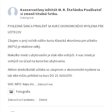
Konzervatívny inštitút M. R. Štefánika
Používateľ
si zmenil titulnú fotku.
5 dní pred
POSLEDNÁ ŠANCA PRIHLÁSIŤ SA KURZ EKONOMICKÉHO MYSLENIA PRE
UČITEĽOV
Záujem o prvý ročník nášho kurzu Klasická ekonómia pre učiteľov
(KEPU) je relatívne veľký.
Niekoľko miest s ubytovaním je však ešte voľných. A viac miest je
voľných na účasť na kurze bez ubytovania.
Aktívni stredoškolskí učitelia so záujmom o ekonomické myslenie sa
tak ešte môžu prihlásiť na kurz DO 23. AUGUSTA.
VIAC INFO:
kepu.ins
...
Zobraziť viac
Fotografia
Zobraziť na Facebooku
·
Zdieľať