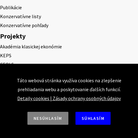
Publikácie
Konzervatívne listy
Konzervatívne pohľady
Projekty
Akadémia klasickej ekonómie
KEPS
CEQLS
Cena Dominika Tatarku
Táto webová stránka využíva cookies na zlepšenie
Cena Ernesta Valka
prehliadania webu a poskytovanie ďalších funkcií.
Študentská esej
Detaily cookies
|
Zásady ochrany osobných údajov
Deň daňového odbremenenia
NESÚHLASÍM
SÚHLASÍM
Nahor