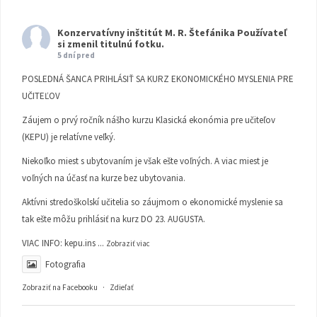
Konzervatívny inštitút M. R. Štefánika
Používateľ
si zmenil titulnú fotku.
5 dní pred
POSLEDNÁ ŠANCA PRIHLÁSIŤ SA KURZ EKONOMICKÉHO MYSLENIA PRE
UČITEĽOV
Záujem o prvý ročník nášho kurzu Klasická ekonómia pre učiteľov
(KEPU) je relatívne veľký.
Niekoľko miest s ubytovaním je však ešte voľných. A viac miest je
voľných na účasť na kurze bez ubytovania.
Aktívni stredoškolskí učitelia so záujmom o ekonomické myslenie sa
tak ešte môžu prihlásiť na kurz DO 23. AUGUSTA.
VIAC INFO:
kepu.ins
...
Zobraziť viac
Fotografia
Zobraziť na Facebooku
·
Zdieľať