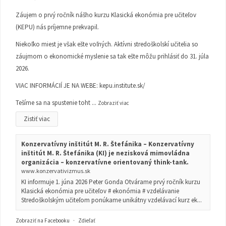
Záujem o prvý ročník nášho kurzu Klasická ekonómia pre učiteľov
(KEPU) nás príjemne prekvapil.
Niekoľko miest je však ešte voľných. Aktívni stredoškolskí učitelia so
záujmom o ekonomické myslenie sa tak ešte môžu prihlásiť do 31. júla
2026.
VIAC INFORMÁCIÍ JE NA WEBE:
kepu.institute.sk/
Tešíme sa na spustenie toht
...
Zobraziť viac
Zistiť viac
Konzervatívny inštitút M. R. Štefánika – Konzervatívny
inštitút M. R. Štefánika (KI) je nezisková mimovládna
organizácia – konzervatívne orientovaný think-tank.
www.konzervativizmus.sk
KI informuje 1. júna 2026 Peter Gonda Otvárame prvý ročník kurzu
Klasická ekonómia pre učiteľov # ekonómia # vzdelávanie
Stredoškolským učiteľom ponúkame unikátny vzdelávací kurz ek...
Zobraziť na Facebooku
·
Zdieľať