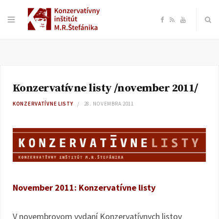
F
R
Y
a
S
o
c
S
u
Konzervatívne listy /november 2011/
e
T
KONZERVATÍVNE LISTY
28. NOVEMBRA 2011
b
u
o
b
o
e
November 2011: Konzervatívne listy
k
V novembrovom vydaní Konzervatívnych listov