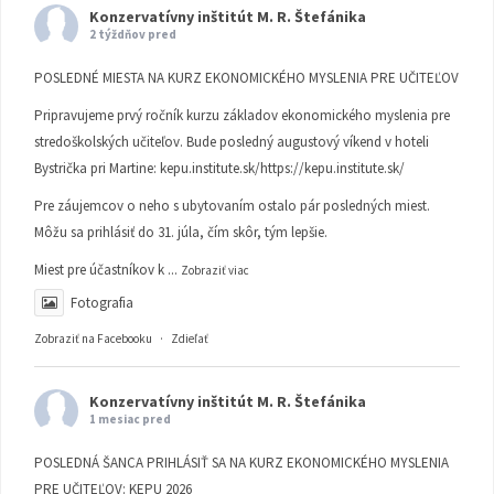
Konzervatívny inštitút M. R. Štefánika
2 týždňov pred
POSLEDNÉ MIESTA NA KURZ EKONOMICKÉHO MYSLENIA PRE UČITEĽOV
Pripravujeme prvý ročník kurzu základov ekonomického myslenia pre
stredoškolských učiteľov. Bude posledný augustový víkend v hoteli
Bystrička pri Martine:
kepu.institute.sk/https://kepu.institute.sk/
Pre záujemcov o neho s ubytovaním ostalo pár posledných miest.
Môžu sa prihlásiť do 31. júla, čím skôr, tým lepšie.
Miest pre účastníkov k
...
Zobraziť viac
Fotografia
Zobraziť na Facebooku
·
Zdieľať
Konzervatívny inštitút M. R. Štefánika
1 mesiac pred
POSLEDNÁ ŠANCA PRIHLÁSIŤ SA NA KURZ EKONOMICKÉHO MYSLENIA
PRE UČITEĽOV: KEPU 2026