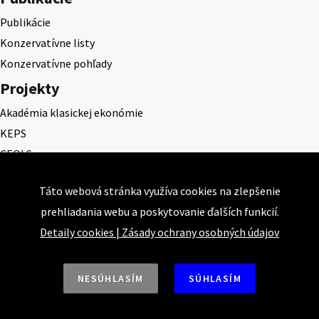
Publikácie
Konzervatívne listy
Konzervatívne pohľady
Projekty
Akadémia klasickej ekonómie
KEPS
CEQLS
Cena Dominika Tatarku
Táto webová stránka využíva cookies na zlepšenie
Cena Ernesta Valka
prehliadania webu a poskytovanie ďalších funkcií.
Študentská esej
Detaily cookies
|
Zásady ochrany osobných údajov
Deň daňového odbremenenia
NESÚHLASÍM
SÚHLASÍM
Nahor