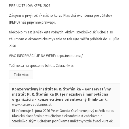
PRE UČITEĽOV: KEPU 2026
Záujem o prvý ročník nášho kurzu Klasická ekonómia pre učiteľov
(KEPU) nás príjemne prekvapil.
Niekoľko miest je však ešte voľných. Aktívni stredoškolskí učitelia so
záujmom o ekonomické myslenie sa tak ešte môžu prihlásiť do 31. júla
2026.
VIAC INFORMÁCIÍ JE NA WEBE:
kepu.institute.sk/
Tešíme sa na spustenie toht
...
Zobraziť viac
Zistiť viac
Konzervatívny inštitút M. R. Štefánika – Konzervatívny
inštitút M. R. Štefánika (KI) je nezisková mimovládna
organizácia – konzervatívne orientovaný think-tank.
www.konzervativizmus.sk
KI informuje 1. júna 2026 Peter Gonda Otvárame prvý ročník kurzu
Klasická ekonómia pre učiteľov # ekonómia # vzdelávanie
Stredoškolským učiteľom ponúkame unikátny vzdelávací kurz ek...