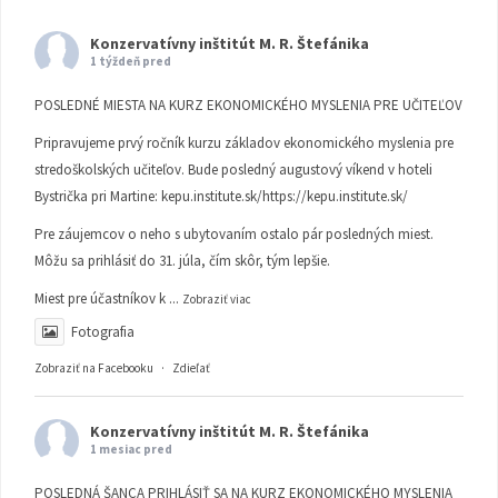
Konzervatívny inštitút M. R. Štefánika
1 týždeň pred
POSLEDNÉ MIESTA NA KURZ EKONOMICKÉHO MYSLENIA PRE UČITEĽOV
Pripravujeme prvý ročník kurzu základov ekonomického myslenia pre
stredoškolských učiteľov. Bude posledný augustový víkend v hoteli
Bystrička pri Martine:
kepu.institute.sk/https://kepu.institute.sk/
Pre záujemcov o neho s ubytovaním ostalo pár posledných miest.
Môžu sa prihlásiť do 31. júla, čím skôr, tým lepšie.
Miest pre účastníkov k
...
Zobraziť viac
Fotografia
Zobraziť na Facebooku
·
Zdieľať
Konzervatívny inštitút M. R. Štefánika
1 mesiac pred
POSLEDNÁ ŠANCA PRIHLÁSIŤ SA NA KURZ EKONOMICKÉHO MYSLENIA