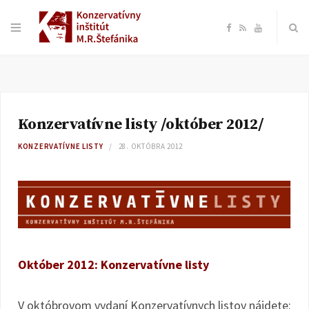
F
R
Y
a
S
o
c
S
u
Konzervatívne listy /október 2012/
e
T
KONZERVATÍVNE LISTY
28. OKTÓBRA 2012
b
u
o
b
o
e
Október 2012: Konzervatívne listy
k
V októbrovom vydaní Konzervatívnych listov nájdete: