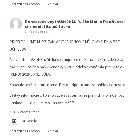
Zobraziť na Facebooku
·
Zdieľať
Konzervatívny inštitút M. R. Štefánika
Používateľ
si zmenil titulnú fotku.
1 mesiac pred
PRIPRAVILI SME KURZ ZÁKLADOV EKONOMICKÉHO MYSLENIA PRE
UČITEĽOV
Aktívni stredoškolskí učitelia so záujmom o ekonomické myslenie sa
môžu prihlásiť na náš víkendový kurz Klasická ekonómia pre učiteľov
(KEPU) 2026 do 31. JÚLA.
Kapacita je však obmedzená. Preto odporúčame sa prihlásiť čím skôr.
Všetky informácie o tomto vzdelávacom kurze pre nich a o možnosti
prihlásenia sa na neho sú na webe KEPU:
kep
...
Zobraziť viac
Fotografia
Zobraziť na Facebooku
·
Zdieľať