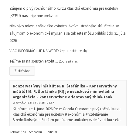
Záujem o prvý ročník nášho kurzu Klasická ekonómia pre učiteľov
(KEPU) nás príjemne prekvapil.
Niekoľko miest je však ešte voľných. Aktívni stredoškolskí učitelia so
záujmom o ekonomické myslenie sa tak ešte môžu prihlásiť do 31. júla
2026.
VIAC INFORMÁCIÍ JE NA WEBE:
kepu.institute.sk/
Tešíme sa na spustenie toht
...
Zobraziť viac
Zistiť viac
Konzervatívny inštitút M. R. Štefánika – Konzervatívny
inštitút M. R. Štefánika (KI) je nezisková mimovládna
organizácia – konzervatívne orientovaný think-tank.
www.konzervativizmus.sk
KI informuje 1. júna 2026 Peter Gonda Otvárame prvý ročník kurzu
Klasická ekonómia pre učiteľov # ekonómia # vzdelávanie
Stredoškolským učiteľom ponúkame unikátny vzdelávací kurz ek...
Zobraziť na Facebooku
·
Zdieľať