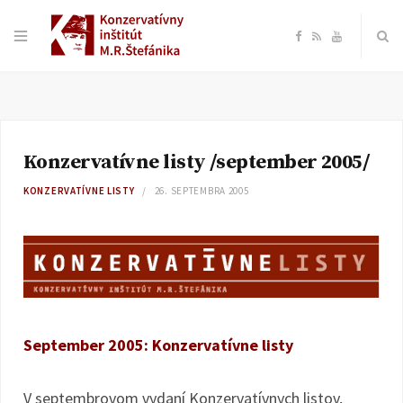
F
R
Y
a
S
o
c
S
u
Konzervatívne listy /september 2005/
e
T
KONZERVATÍVNE LISTY
26. SEPTEMBRA 2005
b
u
o
b
o
e
September 2005: Konzervatívne listy
k
V septembrovom vydaní Konzervatívnych listov,