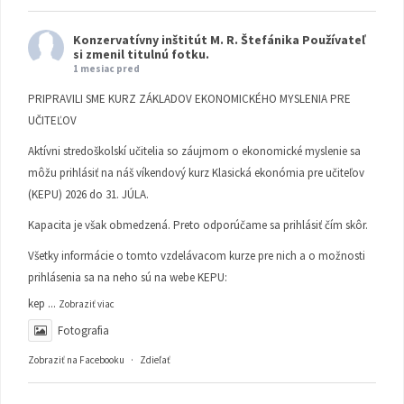
Konzervatívny inštitút M. R. Štefánika
Používateľ
si zmenil titulnú fotku.
1 mesiac pred
PRIPRAVILI SME KURZ ZÁKLADOV EKONOMICKÉHO MYSLENIA PRE
UČITEĽOV
Aktívni stredoškolskí učitelia so záujmom o ekonomické myslenie sa
môžu prihlásiť na náš víkendový kurz Klasická ekonómia pre učiteľov
(KEPU) 2026 do 31. JÚLA.
Kapacita je však obmedzená. Preto odporúčame sa prihlásiť čím skôr.
Všetky informácie o tomto vzdelávacom kurze pre nich a o možnosti
prihlásenia sa na neho sú na webe KEPU:
kep
...
Zobraziť viac
Fotografia
Zobraziť na Facebooku
·
Zdieľať