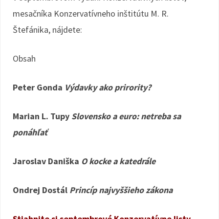
mesačníka Konzervatívneho inštitútu M. R.
Štefánika, nájdete:
Obsah
Peter Gonda
Výdavky ako prirority?
Marian L. Tupy
Slovensko a euro: netreba sa
ponáhľať
Jaroslav Daniška
O kocke a katedrále
Ondrej Dostál
Princíp najvyššieho zákona
Stiahnite si septembrové Konzervatívne listy.