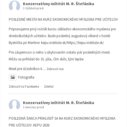
Konzervatívny inštitút M. R. Štefánika
1 týždeň pred
POSLEDNÉ MIESTA NA KURZ EKONOMICKÉHO MYSLENIA PRE UČITEĽOV
Pripravujeme prvý ročník kurzu základov ekonomického myslenia pre
stredoškolských učiteľov. Bude posledný augustový víkend v hoteli
Bystrička pri Martine:
kepu.institute.sk/https://kepu.institute.sk/
Pre záujemcov o neho s ubytovaním ostalo pár posledných miest.
Môžu sa prihlásiť do 31. júla, čím skôr, tým lepšie.
Miest pre účastníkov k
...
Zobraziť viac
Fotografia
Zobraziť na Facebooku
·
Zdieľať
Konzervatívny inštitút M. R. Štefánika
1 mesiac pred
POSLEDNÁ ŠANCA PRIHLÁSIŤ SA NA KURZ EKONOMICKÉHO MYSLENIA
PRE UČITEĽOV: KEPU 2026