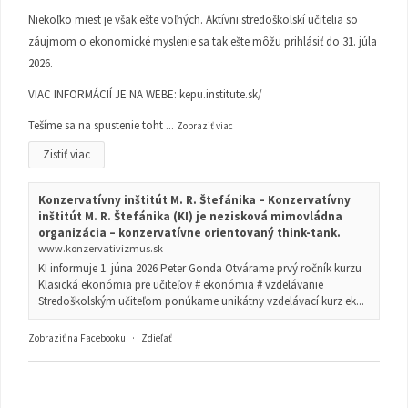
Niekoľko miest je však ešte voľných. Aktívni stredoškolskí učitelia so
záujmom o ekonomické myslenie sa tak ešte môžu prihlásiť do 31. júla
2026.
VIAC INFORMÁCIÍ JE NA WEBE:
kepu.institute.sk/
Tešíme sa na spustenie toht
...
Zobraziť viac
Zistiť viac
Konzervatívny inštitút M. R. Štefánika – Konzervatívny
inštitút M. R. Štefánika (KI) je nezisková mimovládna
organizácia – konzervatívne orientovaný think-tank.
www.konzervativizmus.sk
KI informuje 1. júna 2026 Peter Gonda Otvárame prvý ročník kurzu
Klasická ekonómia pre učiteľov # ekonómia # vzdelávanie
Stredoškolským učiteľom ponúkame unikátny vzdelávací kurz ek...
Zobraziť na Facebooku
·
Zdieľať