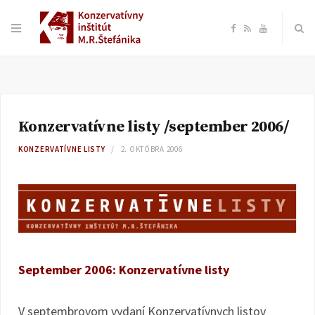
F
R
Y
a
S
o
c
S
u
Konzervatívne listy /september 2006/
e
T
KONZERVATÍVNE LISTY
2. OKTÓBRA 2006
b
u
o
b
o
e
September 2006: Konzervatívne listy
k
V septembrovom vydaní Konzervatívnych listov