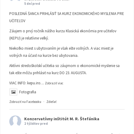
5 dní pred
POSLEDNÁ ŠANCA PRIHLÁSIŤ SA KURZ EKONOMICKÉHO MYSLENIA PRE
UČITEĽOV
Záujem o prvý ročník nášho kurzu Klasická ekonómia pre učiteľov
(KEPU) je relatívne veľký.
Niekoľko miest s ubytovaním je však ešte voľných. A viac miest je
voľných na účasť na kurze bez ubytovania.
Aktívni stredoškolskí učitelia so záujmom o ekonomické myslenie sa
tak ešte môžu prihlásiť na kurz DO 23. AUGUSTA.
VIAC INFO:
kepu.ins
...
Zobraziť viac
Fotografia
Zobraziť na Facebooku
·
Zdieľať
Konzervatívny inštitút M. R. Štefánika
2 týždňov pred