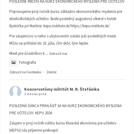
POSLEDNÉ MIESTA NA KURZ EKONOMICKÉHO MYSLENIA PRE UČITEĽOV
Pripravujeme prvý ročník kurzu základov ekonomického myslenia pre
stredoškolských učiteľov. Bude posledný augustový víkend v hoteli
Bystrička pri Martine:
kepu.institute.sk/https://kepu.institute.sk/
Pre záujemcov o neho s ubytovaním ostalo pár posledných miest.
Môžu sa prihlásiť do 31. júla, čím skôr, tým lepšie.
Miest pre účastníkov k
...
Zobraziť viac
Fotografia
Zobraziť na Facebooku
·
Zdieľať
Konzervatívny inštitút M. R. Štefánika
1 mesiac pred
POSLEDNÁ ŠANCA PRIHLÁSIŤ SA NA KURZ EKONOMICKÉHO MYSLENIA
PRE UČITEĽOV: KEPU 2026
Záujem o prvý ročník nášho kurzu Klasická ekonómia pre učiteľov
(KEPU) nás príjemne prekvapil.