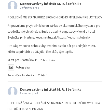
Konzervatívny inštitút M. R. Štefánika
2 týždňov pred
POSLEDNÉ MIESTA NA KURZ EKONOMICKÉHO MYSLENIA PRE UČITEĽOV
Pripravujeme prvý ročník kurzu základov ekonomického myslenia pre
stredoškolských učiteľov. Bude posledný augustový víkend v hoteli
Bystrička pri Martine:
kepu.institute.sk/https://kepu.institute.sk/
Pre záujemcov o neho s ubytovaním ostalo pár posledných miest.
Môžu sa prihlásiť do 31. júla, čím skôr, tým lepšie.
Miest pre účastníkov k
...
Zobraziť viac
Fotografia
Zobraziť na Facebooku
·
Zdieľať
Konzervatívny inštitút M. R. Štefánika
1 mesiac pred
POSLEDNÁ ŠANCA PRIHLÁSIŤ SA NA KURZ EKONOMICKÉHO MYSLENIA
PRE UČITEĽOV: KEPU 2026