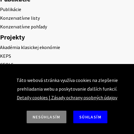
Publikácie
Konzervatívne listy
Konzervatívne pohľady
Projekty
Akadémia klasickej ekonómie
KEPS
CEQLS
Cena Dominika Tatarku
Táto webová stránka využíva cookies na zlepšenie
Cena Ernesta Valka
prehliadania webu a poskytovanie ďalších funkcií.
Študentská esej
Detaily cookies
|
Zásady ochrany osobných údajov
Deň daňového odbremenenia
NESÚHLASÍM
SÚHLASÍM
Nahor