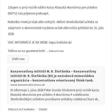
Záujem o prvý ročník nášho kurzu Klasická ekonómia pre učiteľov
(KEPU) nás príjemne prekvapil.
Niekoľko miest je však ešte voľných. Aktívni stredoškolskí učitelia so
záujmom o ekonomické myslenie sa tak ešte môžu prihlásiť do 31. júla
2026.
VIAC INFORMÁCIÍ JE NA WEBE:
kepu.institute.sk/
Tešíme sa na spustenie toht
...
Zobraziť viac
Zistiť viac
Konzervatívny inštitút M. R. Štefánika – Konzervatívny
inštitút M. R. Štefánika (KI) je nezisková mimovládna
organizácia – konzervatívne orientovaný think-tank.
www.konzervativizmus.sk
KI informuje 1. júna 2026 Peter Gonda Otvárame prvý ročník kurzu
Klasická ekonómia pre učiteľov # ekonómia # vzdelávanie
Stredoškolským učiteľom ponúkame unikátny vzdelávací kurz ek...
Zobraziť na Facebooku
·
Zdieľať