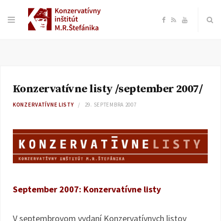
F
R
Y
a
S
o
c
S
u
Konzervatívne listy /september 2007/
e
T
KONZERVATÍVNE LISTY
29. SEPTEMBRA 2007
b
u
o
b
o
e
September 2007: Konzervatívne listy
k
V septembrovom vydaní Konzervatívnych listov