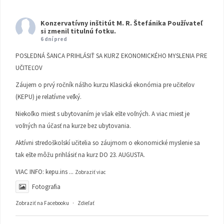
Konzervatívny inštitút M. R. Štefánika
Používateľ
si zmenil titulnú fotku.
6 dní pred
POSLEDNÁ ŠANCA PRIHLÁSIŤ SA KURZ EKONOMICKÉHO MYSLENIA PRE
UČITEĽOV
Záujem o prvý ročník nášho kurzu Klasická ekonómia pre učiteľov
(KEPU) je relatívne veľký.
Niekoľko miest s ubytovaním je však ešte voľných. A viac miest je
voľných na účasť na kurze bez ubytovania.
Aktívni stredoškolskí učitelia so záujmom o ekonomické myslenie sa
tak ešte môžu prihlásiť na kurz DO 23. AUGUSTA.
VIAC INFO:
kepu.ins
...
Zobraziť viac
Fotografia
Zobraziť na Facebooku
·
Zdieľať