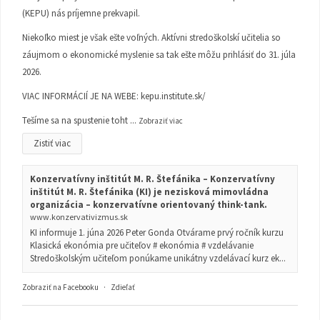
(KEPU) nás príjemne prekvapil.
Niekoľko miest je však ešte voľných. Aktívni stredoškolskí učitelia so
záujmom o ekonomické myslenie sa tak ešte môžu prihlásiť do 31. júla
2026.
VIAC INFORMÁCIÍ JE NA WEBE:
kepu.institute.sk/
Tešíme sa na spustenie toht
...
Zobraziť viac
Zistiť viac
Konzervatívny inštitút M. R. Štefánika – Konzervatívny
inštitút M. R. Štefánika (KI) je nezisková mimovládna
organizácia – konzervatívne orientovaný think-tank.
www.konzervativizmus.sk
KI informuje 1. júna 2026 Peter Gonda Otvárame prvý ročník kurzu
Klasická ekonómia pre učiteľov # ekonómia # vzdelávanie
Stredoškolským učiteľom ponúkame unikátny vzdelávací kurz ek...
Zobraziť na Facebooku
·
Zdieľať