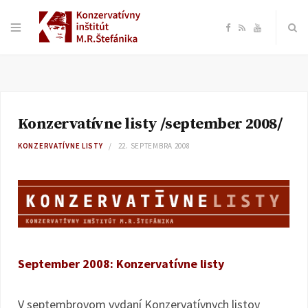
F
R
Y
a
S
o
c
S
u
Konzervatívne listy /september 2008/
e
T
KONZERVATÍVNE LISTY
22. SEPTEMBRA 2008
b
u
o
b
o
e
September 2008: Konzervatívne listy
k
V septembrovom vydaní Konzervatívnych listov