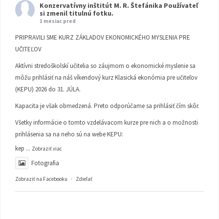
Konzervatívny inštitút M. R. Štefánika
Používateľ
si zmenil titulnú fotku.
1 mesiac pred
PRIPRAVILI SME KURZ ZÁKLADOV EKONOMICKÉHO MYSLENIA PRE
UČITEĽOV
Aktívni stredoškolskí učitelia so záujmom o ekonomické myslenie sa
môžu prihlásiť na náš víkendový kurz Klasická ekonómia pre učiteľov
(KEPU) 2026 do 31. JÚLA.
Kapacita je však obmedzená. Preto odporúčame sa prihlásiť čím skôr.
Všetky informácie o tomto vzdelávacom kurze pre nich a o možnosti
prihlásenia sa na neho sú na webe KEPU:
kep
...
Zobraziť viac
Fotografia
Zobraziť na Facebooku
·
Zdieľať