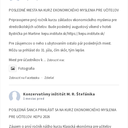
POSLEDNÉ MIESTA NA KURZ EKONOMICKÉHO MYSLENIA PRE UČITEĽOV
Pripravujeme prvý ročník kurzu základov ekonomického myslenia pre
stredoškolských učiteľov. Bude posledný augustový víkend v hoteli
Bystrička pri Martine:
kepu.institute.sk/https://kepu.institute.sk/
Pre záujemcov o neho s ubytovaním ostalo pár posledných miest.
Môžu sa prihlásiť do 31. júla, čím skôr, tým lepšie.
Miest pre účastníkov k
...
Zobraziť viac
Fotografia
Zobraziť na Facebooku
·
Zdieľať
Konzervatívny inštitút M. R. Štefánika
1 mesiac pred
POSLEDNÁ ŠANCA PRIHLÁSIŤ SA NA KURZ EKONOMICKÉHO MYSLENIA
PRE UČITEĽOV: KEPU 2026
Záujem o prvý ročník nášho kurzu Klasická ekonómia pre učiteľov