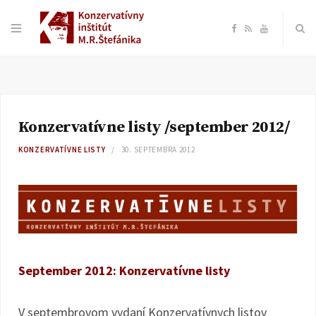
F
R
Y
a
S
o
c
S
u
Konzervatívne listy /september 2012/
e
T
KONZERVATÍVNE LISTY
30. SEPTEMBRA 2012
b
u
o
b
o
e
September 2012: Konzervatívne listy
k
V septembrovom vydaní Konzervatívnych listov