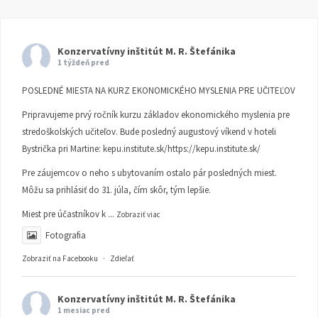
Konzervatívny inštitút M. R. Štefánika
1 týždeň pred
POSLEDNÉ MIESTA NA KURZ EKONOMICKÉHO MYSLENIA PRE UČITEĽOV
Pripravujeme prvý ročník kurzu základov ekonomického myslenia pre
stredoškolských učiteľov. Bude posledný augustový víkend v hoteli
Bystrička pri Martine:
kepu.institute.sk/https://kepu.institute.sk/
Pre záujemcov o neho s ubytovaním ostalo pár posledných miest.
Môžu sa prihlásiť do 31. júla, čím skôr, tým lepšie.
Miest pre účastníkov k
...
Zobraziť viac
Fotografia
Zobraziť na Facebooku
·
Zdieľať
Konzervatívny inštitút M. R. Štefánika
1 mesiac pred