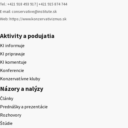
Tel.: +421 918 493 917 | +421 915 874 744
E-mail: conservative@institute.sk
Web: https://www.konzervativizmus.sk
Aktivity a podujatia
KI informuje
KI pripravuje
KI komentuje
Konferencie
Konzervatívne kluby
Názory a nalýzy
Články
Prednášky a prezentácie
Rozhovory
Štúdie