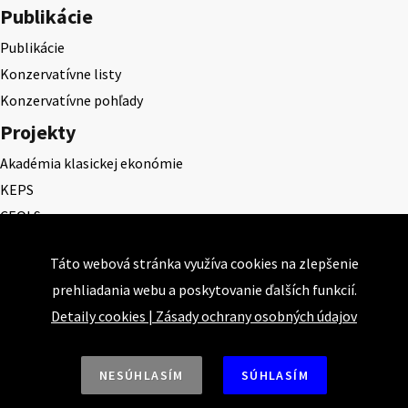
Publikácie
Publikácie
Konzervatívne listy
Konzervatívne pohľady
Projekty
Akadémia klasickej ekonómie
KEPS
CEQLS
Cena Dominika Tatarku
Táto webová stránka využíva cookies na zlepšenie
Cena Ernesta Valka
prehliadania webu a poskytovanie ďalších funkcií.
Študentská esej
Detaily cookies
|
Zásady ochrany osobných údajov
Deň daňového odbremenenia
NESÚHLASÍM
SÚHLASÍM
Nahor