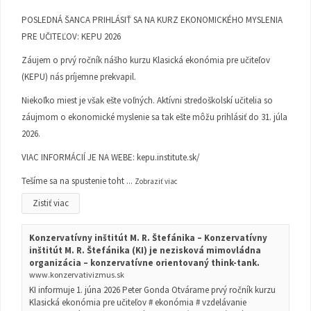
POSLEDNÁ ŠANCA PRIHLÁSIŤ SA NA KURZ EKONOMICKÉHO MYSLENIA
PRE UČITEĽOV: KEPU 2026
Záujem o prvý ročník nášho kurzu Klasická ekonómia pre učiteľov
(KEPU) nás príjemne prekvapil.
Niekoľko miest je však ešte voľných. Aktívni stredoškolskí učitelia so
záujmom o ekonomické myslenie sa tak ešte môžu prihlásiť do 31. júla
2026.
VIAC INFORMÁCIÍ JE NA WEBE:
kepu.institute.sk/
Tešíme sa na spustenie toht
...
Zobraziť viac
Zistiť viac
Konzervatívny inštitút M. R. Štefánika – Konzervatívny
inštitút M. R. Štefánika (KI) je nezisková mimovládna
organizácia – konzervatívne orientovaný think-tank.
www.konzervativizmus.sk
KI informuje 1. júna 2026 Peter Gonda Otvárame prvý ročník kurzu
Klasická ekonómia pre učiteľov # ekonómia # vzdelávanie