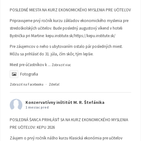
POSLEDNÉ MIESTA NA KURZ EKONOMICKÉHO MYSLENIA PRE UČITEĽOV
Pripravujeme prvý ročník kurzu základov ekonomického myslenia pre
stredoškolských učiteľov. Bude posledný augustový víkend v hoteli
Bystrička pri Martine:
kepu.institute.sk/https://kepu.institute.sk/
Pre záujemcov o neho s ubytovaním ostalo pár posledných miest.
Môžu sa prihlásiť do 31. júla, čím skôr, tým lepšie.
Miest pre účastníkov k
...
Zobraziť viac
Fotografia
Zobraziť na Facebooku
·
Zdieľať
Konzervatívny inštitút M. R. Štefánika
1 mesiac pred
POSLEDNÁ ŠANCA PRIHLÁSIŤ SA NA KURZ EKONOMICKÉHO MYSLENIA
PRE UČITEĽOV: KEPU 2026
Záujem o prvý ročník nášho kurzu Klasická ekonómia pre učiteľov