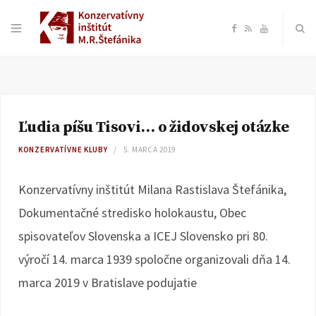
F
R
Y
a
S
o
c
S
u
Ľudia píšu Tisovi… o židovskej otázke
e
T
KONZERVATÍVNE KLUBY
5. MARCA 2019
b
u
Konzervatívny inštitút Milana Rastislava Štefánika,
o
b
Dokumentačné stredisko holokaustu, Obec
spisovateľov Slovenska a ICEJ Slovensko pri 80.
o
e
výročí 14. marca 1939 spoločne organizovali dňa 14.
k
marca 2019 v Bratislave podujatie