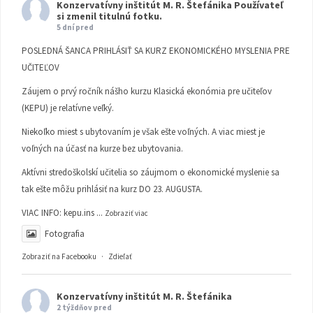
Konzervatívny inštitút M. R. Štefánika
Používateľ
si zmenil titulnú fotku.
5 dní pred
POSLEDNÁ ŠANCA PRIHLÁSIŤ SA KURZ EKONOMICKÉHO MYSLENIA PRE
UČITEĽOV
Záujem o prvý ročník nášho kurzu Klasická ekonómia pre učiteľov
(KEPU) je relatívne veľký.
Niekoľko miest s ubytovaním je však ešte voľných. A viac miest je
voľných na účasť na kurze bez ubytovania.
Aktívni stredoškolskí učitelia so záujmom o ekonomické myslenie sa
tak ešte môžu prihlásiť na kurz DO 23. AUGUSTA.
VIAC INFO:
kepu.ins
...
Zobraziť viac
Fotografia
Zobraziť na Facebooku
·
Zdieľať
Konzervatívny inštitút M. R. Štefánika
2 týždňov pred