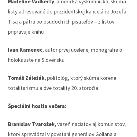
Madeline Vadkerty
, americká výskumníčka, skúma
listy adresované do prezidentskej kancelárie Jozefa
Tisa a pátra po osudoch ich pisateľov – z listov
pripravuje knihu
Ivan Kamenec
, autor prvej ucelenej monografie o
holokauste na Slovensku
Tomáš Zálešák
, politológ, ktorý skúma korene
totalitarizmu a dve totality 20. storočia
Špeciálni hostia večera:
Branislav Tvarožek
, väzeň nacistov aj komunistov,
ktorý sprevádzal v povstaní generálov Goliana a