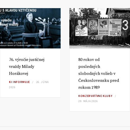
76. výročie justičnej
80 rokov od
vraždy Milady
posledných
Horákovej
slobodných volieb v
Československu pred
KI INFORMUJE
26. JÚNA
rokom 1989
2026
KONZERVATÍVNE KLUBY
29. MÁJA 2026