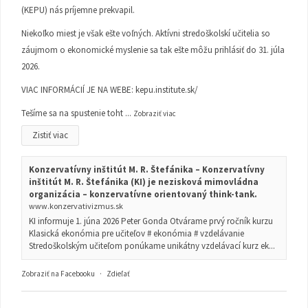
(KEPU) nás príjemne prekvapil.
Niekoľko miest je však ešte voľných. Aktívni stredoškolskí učitelia so
záujmom o ekonomické myslenie sa tak ešte môžu prihlásiť do 31. júla
2026.
VIAC INFORMÁCIÍ JE NA WEBE:
kepu.institute.sk/
Tešíme sa na spustenie toht
...
Zobraziť viac
Zistiť viac
Konzervatívny inštitút M. R. Štefánika – Konzervatívny
inštitút M. R. Štefánika (KI) je nezisková mimovládna
organizácia – konzervatívne orientovaný think-tank.
www.konzervativizmus.sk
KI informuje 1. júna 2026 Peter Gonda Otvárame prvý ročník kurzu
Klasická ekonómia pre učiteľov # ekonómia # vzdelávanie
Stredoškolským učiteľom ponúkame unikátny vzdelávací kurz ek...
Zobraziť na Facebooku
·
Zdieľať