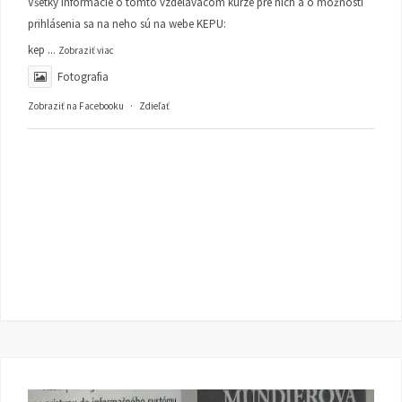
Všetky informácie o tomto vzdelávacom kurze pre nich a o možnosti
prihlásenia sa na neho sú na webe KEPU:
kep
...
Zobraziť viac
Fotografia
Zobraziť na Facebooku
·
Zdieľať