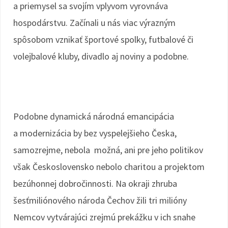
a priemysel sa svojím vplyvom vyrovnáva
hospodárstvu. Začínali u nás viac výrazným
spôsobom vznikať športové spolky, futbalové či
volejbalové kluby, divadlo aj noviny a podobne.
Podobne dynamická národná emancipácia
a modernizácia by bez vyspelejšieho Česka,
samozrejme, nebola možná, ani pre jeho politikov
však Československo nebolo charitou a projektom
bezúhonnej dobročinnosti. Na okraji zhruba
šesťmiliónového národa Čechov žili tri milióny
Nemcov vytvárajúci zrejmú prekážku v ich snahe