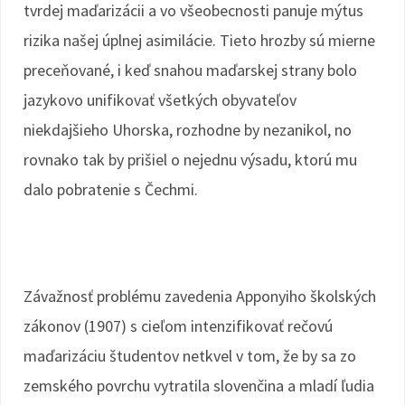
tvrdej maďarizácii a vo všeobecnosti panuje mýtus
rizika našej úplnej asimilácie. Tieto hrozby sú mierne
preceňované, i keď snahou maďarskej strany bolo
jazykovo unifikovať všetkých obyvateľov
niekdajšieho Uhorska, rozhodne by nezanikol, no
rovnako tak by prišiel o nejednu výsadu, ktorú mu
dalo pobratenie s Čechmi.
Závažnosť problému zavedenia Apponyiho školských
zákonov (1907) s cieľom intenzifikovať rečovú
maďarizáciu študentov netkvel v tom, že by sa zo
zemského povrchu vytratila slovenčina a mladí ľudia