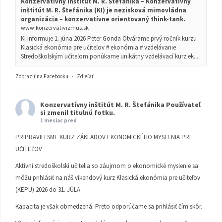
Konzervatívny inštitút M. R. Štefánika – Konzervatívny
inštitút M. R. Štefánika (KI) je nezisková mimovládna
organizácia – konzervatívne orientovaný think-tank.
www.konzervativizmus.sk
KI informuje 1. júna 2026 Peter Gonda Otvárame prvý ročník kurzu
Klasická ekonómia pre učiteľov # ekonómia # vzdelávanie
Stredoškolským učiteľom ponúkame unikátny vzdelávací kurz ek...
Zobraziť na Facebooku
·
Zdieľať
Konzervatívny inštitút M. R. Štefánika
Používateľ
si zmenil titulnú fotku.
1 mesiac pred
PRIPRAVILI SME KURZ ZÁKLADOV EKONOMICKÉHO MYSLENIA PRE
UČITEĽOV
Aktívni stredoškolskí učitelia so záujmom o ekonomické myslenie sa
môžu prihlásiť na náš víkendový kurz Klasická ekonómia pre učiteľov
(KEPU) 2026 do 31. JÚLA.
Kapacita je však obmedzená. Preto odporúčame sa prihlásiť čím skôr.