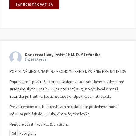
Konzervatívny inštitút M. R. Štefánika
1 týždeň pred
POSLEDNÉ MIESTA NA KURZ EKONOMICKÉHO MYSLENIA PRE UČITEĽOV
Pripravujeme prvý ročník kurzu základov ekonomického myslenia pre
stredoškolských učiteľov. Bude posledný augustový víkend v hoteli
Bystrička pri Martine:
kepu.institute.sk/https://kepu.institute.sk/
Pre záujemcov o neho s ubytovaním ostalo pár posledných miest.
Môžu sa prihlásiť do 31. júla, čím skôr, tým lepšie.
Miest pre účastníkov k
...
Zobraziť viac
Fotografia