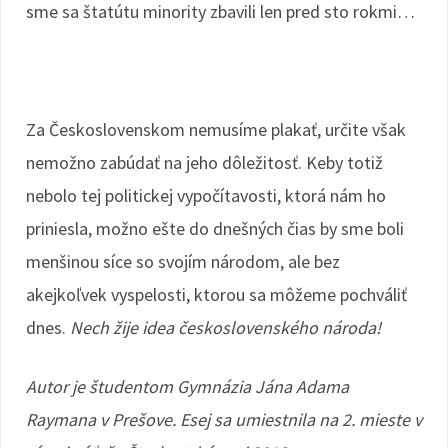
sme sa štatútu minority zbavili len pred sto rokmi…
Za Československom nemusíme plakať, určite však
nemožno zabúdať na jeho dôležitosť. Keby totiž
nebolo tej politickej vypočítavosti, ktorá nám ho
priniesla, možno ešte do dnešných čias by sme boli
menšinou síce so svojím národom, ale bez
akejkoľvek vyspelosti, ktorou sa môžeme pochváliť
dnes.
Nech žije idea československého národa!
Autor je študentom Gymnázia Jána Adama
Raymana v Prešove. Esej sa umiestnila na 2. mieste v