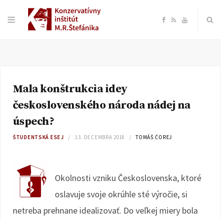
F
R
Y
a
S
o
c
S
u
Mala konštrukcia idey
e
T
československého národa nádej na
b
u
úspech?
ŠTUDENTSKÁ ESEJ
13. DECEMBRA 2018
TOMÁŠ ČOREJ
o
b
o
e
Okolnosti vzniku Československa, ktoré
k
oslavuje svoje okrúhle sté výročie, si
netreba prehnane idealizovať. Do veľkej miery bola