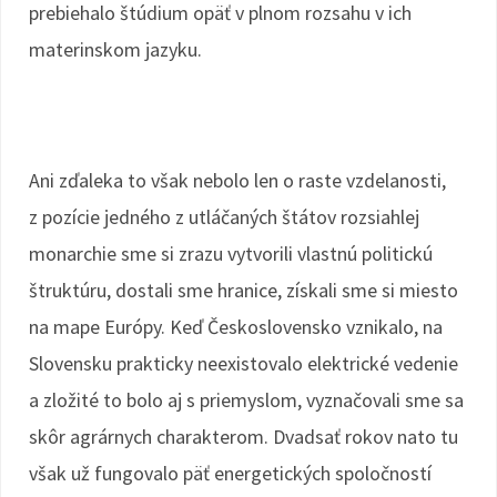
prebiehalo štúdium opäť v plnom rozsahu v ich
materinskom jazyku.
Ani zďaleka to však nebolo len o raste vzdelanosti,
z pozície jedného z utláčaných štátov rozsiahlej
monarchie sme si zrazu vytvorili vlastnú politickú
štruktúru, dostali sme hranice, získali sme si miesto
na mape Európy. Keď Československo vznikalo, na
Slovensku prakticky neexistovalo elektrické vedenie
a zložité to bolo aj s priemyslom, vyznačovali sme sa
skôr agrárnych charakterom. Dvadsať rokov nato tu
však už fungovalo päť energetických spoločností