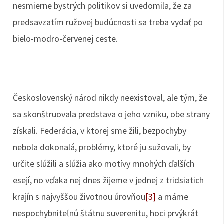
nesmierne bystrých politikov si uvedomila, že za
predsavzatím ružovej budúcnosti sa treba vydať po
bielo-modro-červenej ceste.
Československý národ nikdy neexistoval, ale tým, že
sa skonštruovala predstava o jeho vzniku, obe strany
získali. Federácia, v ktorej sme žili, bezpochyby
nebola dokonalá, problémy, ktoré ju sužovali, by
určite slúžili a slúžia ako motívy mnohých ďalších
esejí, no vďaka nej dnes žijeme v jednej z tridsiatich
krajín s najvyššou životnou úrovňou
[3]
a máme
nespochybniteľnú štátnu suverenitu, hoci prvýkrát