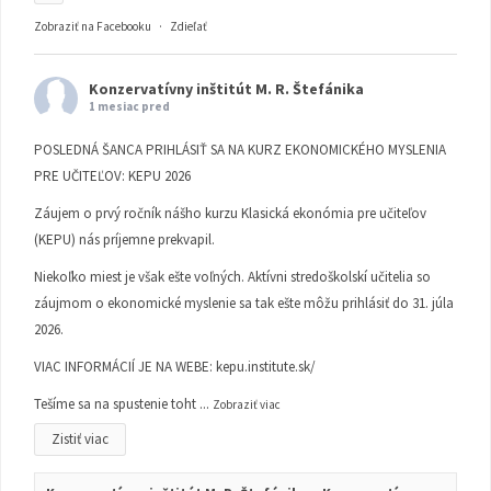
Zobraziť na Facebooku
·
Zdieľať
Konzervatívny inštitút M. R. Štefánika
1 mesiac pred
POSLEDNÁ ŠANCA PRIHLÁSIŤ SA NA KURZ EKONOMICKÉHO MYSLENIA
PRE UČITEĽOV: KEPU 2026
Záujem o prvý ročník nášho kurzu Klasická ekonómia pre učiteľov
(KEPU) nás príjemne prekvapil.
Niekoľko miest je však ešte voľných. Aktívni stredoškolskí učitelia so
záujmom o ekonomické myslenie sa tak ešte môžu prihlásiť do 31. júla
2026.
VIAC INFORMÁCIÍ JE NA WEBE:
kepu.institute.sk/
Tešíme sa na spustenie toht
...
Zobraziť viac
Zistiť viac