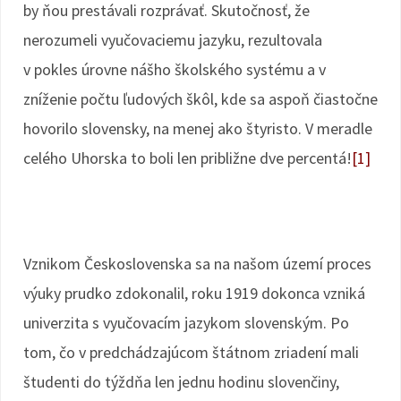
by ňou prestávali rozprávať. Skutočnosť, že
nerozumeli vyučovaciemu jazyku, rezultovala
v pokles úrovne nášho školského systému a v
zníženie počtu ľudových škôl, kde sa aspoň čiastočne
hovorilo slovensky, na menej ako štyristo. V meradle
celého Uhorska to boli len približne dve percentá!
[1]
Vznikom Československa sa na našom území proces
výuky prudko zdokonalil, roku 1919 dokonca vzniká
univerzita s vyučovacím jazykom slovenským. Po
tom, čo v predchádzajúcom štátnom zriadení mali
študenti do týždňa len jednu hodinu slovenčiny,