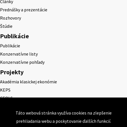
Články
Prednášky a prezentácie
Rozhovory
Štúdie
Publikácie
Publikácie
Konzervatívne listy
Konzervatívne pohľady
Projekty
Akadémia klasickej ekonómie
KEPS
CEQLS
Cena Dominika Tatarku
Táto webová stránka využíva cookies na zlepšenie
Cena Ernesta Valka
prehliadania webu a poskytovanie ďalších funkcií.
Študentská esej