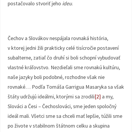
postačovalo stvoriť jeho
ideu
.
Čechov a Slovákov nespájala rovnaká história,
v ktorej jedni žili prakticky celé tisícročie postavení
subalterne, zatiaľ čo druhí si boli schopní vybudovať
vlastné kráľovstvo. Nezdieľali sme rovnakú kultúru,
naše jazyky boli podobné, rozhodne však nie
rovnaké… Podľa Tomáša Garrigua Masaryka sa však
štáty udržujú ideálmi, ktorými sa zrodili
[2]
a my,
Slováci a Česi – Čechoslováci, sme jeden spoločný
ideál mali. Všetci sme sa chceli mať lepšie, túžili sme
po živote v stabilnom štátnom celku a skupina