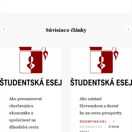
Súvisiace články
Ako presmerovať
Ako zatriasť
chorľavejúcu
Slovenskom a dostať
ekonomiku a
ho na cestu prosperity
spoločnosť na
ŠTUDENTSKÁ ESEJ
8.
dlhodobú cestu
DECEMBRA 2025
ŠTĚPÁN