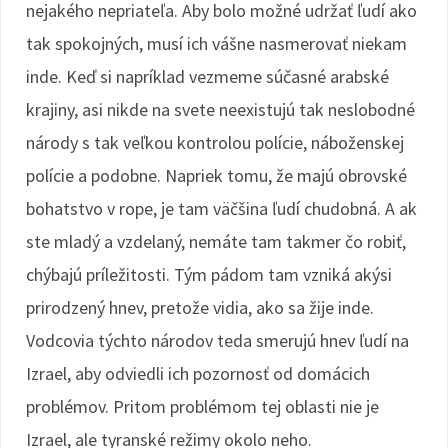
nejakého nepriateľa. Aby bolo možné udržať ľudí ako
tak spokojných, musí ich vášne nasmerovať niekam
inde. Keď si napríklad vezmeme súčasné arabské
krajiny, asi nikde na svete neexistujú tak neslobodné
národy s tak veľkou kontrolou polície, náboženskej
polície a podobne. Napriek tomu, že majú obrovské
bohatstvo v rope, je tam väčšina ľudí chudobná. A ak
ste mladý a vzdelaný, nemáte tam takmer čo robiť,
chýbajú príležitosti. Tým pádom tam vzniká akýsi
prirodzený hnev, pretože vidia, ako sa žije inde.
Vodcovia týchto národov teda smerujú hnev ľudí na
Izrael, aby odviedli ich pozornosť od domácich
problémov. Pritom problémom tej oblasti nie je
Izrael, ale tyranské režimy okolo neho.