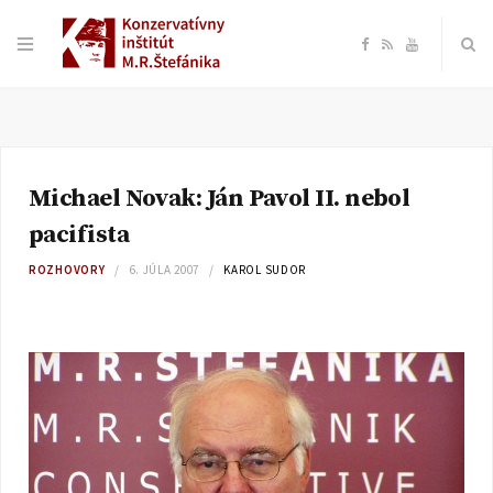
F
R
Y
a
S
o
c
S
u
Michael Novak: Ján Pavol II. nebol
e
T
pacifista
b
u
ROZHOVORY
6. JÚLA 2007
KAROL SUDOR
o
b
o
e
k