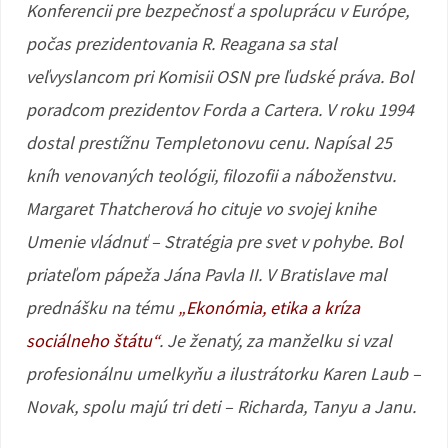
Konferencii pre bezpečnosť a spoluprácu v Európe,
počas prezidentovania R. Reagana sa stal
veľvyslancom pri Komisii OSN pre ľudské práva. Bol
poradcom prezidentov Forda a Cartera. V roku 1994
dostal prestížnu Templetonovu cenu. Napísal 25
kníh venovaných teológii, filozofii a náboženstvu.
Margaret Thatcherová ho cituje vo svojej knihe
Umenie vládnuť – Stratégia pre svet v pohybe. Bol
priateľom pápeža Jána Pavla II. V Bratislave mal
prednášku na tému
„Ekonómia, etika a kríza
sociálneho štátu“
. Je ženatý, za manželku si vzal
profesionálnu umelkyňu a ilustrátorku Karen Laub –
Novak, spolu majú tri deti – Richarda, Tanyu a Janu.