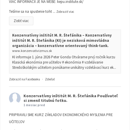
VIAC INFORMÁCIÍ JE NA WEBE:
kepu.institute.sk/
Tešíme sa na spustenie toht
...
Zobraziť viac
Zistiť viac
Konzervatívny inštitút M. R. Štefánika – Konzervatívny
inštitút M. R. Štefánika (KI) je nezisková mimovládna
organizácia – konzervatívne orientovaný think-tank.
www.konzervativizmus.sk
KI informuje 1. júna 2026 Peter Gonda Otvárame prvý ročník kurzu
Klasická ekonómia pre učiteľov # ekonómia # vzdelávanie
Stredoškolským učiteľom ponúkame unikátny vzdelávací kurz ek...
Zobraziť na Facebooku
·
Zdieľať
Konzervatívny inštitút M. R. Štefánika
Používateľ
si zmenil titulnú fotku.
1 mesiac pred
PRIPRAVILI SME KURZ ZÁKLADOV EKONOMICKÉHO MYSLENIA PRE
UČITEĽOV