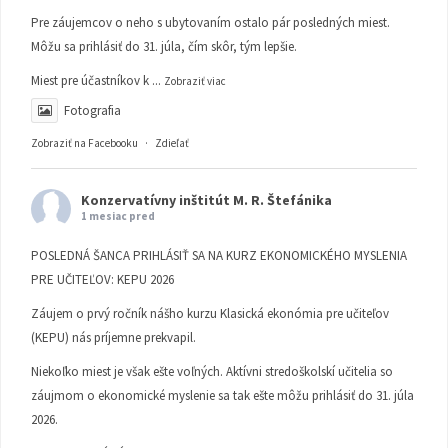
Pre záujemcov o neho s ubytovaním ostalo pár posledných miest.
Môžu sa prihlásiť do 31. júla, čím skôr, tým lepšie.
Miest pre účastníkov k
...
Zobraziť viac
Fotografia
Zobraziť na Facebooku
·
Zdieľať
Konzervatívny inštitút M. R. Štefánika
1 mesiac pred
POSLEDNÁ ŠANCA PRIHLÁSIŤ SA NA KURZ EKONOMICKÉHO MYSLENIA
PRE UČITEĽOV: KEPU 2026
Záujem o prvý ročník nášho kurzu Klasická ekonómia pre učiteľov
(KEPU) nás príjemne prekvapil.
Niekoľko miest je však ešte voľných. Aktívni stredoškolskí učitelia so
záujmom o ekonomické myslenie sa tak ešte môžu prihlásiť do 31. júla
2026.