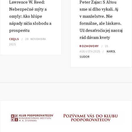
Lawrence W. Reed:
Peter Zajac: S Altou
Nebezpečné mýty a
sme si dlho vykali. Aj
omyly: Ako hlúpe
v manželstve. Nie
nápady ničia slobodu a
formálne, ale láskavo.
prosperitu
Už desaťročia jej naozaj
rád dávam kvety
CEQLS
29. NOVEMBRA
2025
ROZHOVORY
21.
AUGUSTA 2025
KAROL
SUDOR