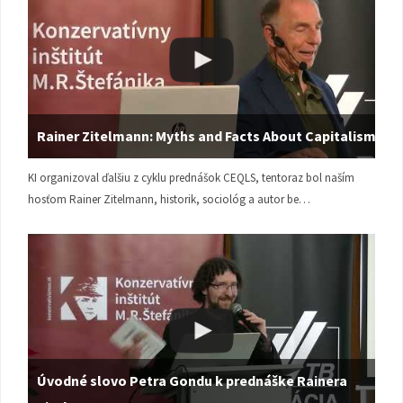
Rainer Zitelmann: Myths and Facts About Capitalism
KI organizoval ďalšiu z cyklu prednášok CEQLS, tentoraz bol naším
hosťom Rainer Zitelmann, historik, sociológ a autor be…
Úvodné slovo Petra Gondu k prednáške Rainera