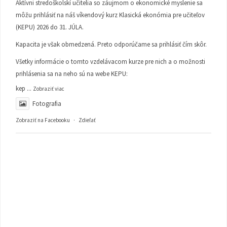
Aktívni stredoškolskí učitelia so záujmom o ekonomické myslenie sa
môžu prihlásiť na náš víkendový kurz Klasická ekonómia pre učiteľov
(KEPU) 2026 do 31. JÚLA.
Kapacita je však obmedzená. Preto odporúčame sa prihlásiť čím skôr.
Všetky informácie o tomto vzdelávacom kurze pre nich a o možnosti
prihlásenia sa na neho sú na webe KEPU:
kep
...
Zobraziť viac
Fotografia
Zobraziť na Facebooku
·
Zdieľať