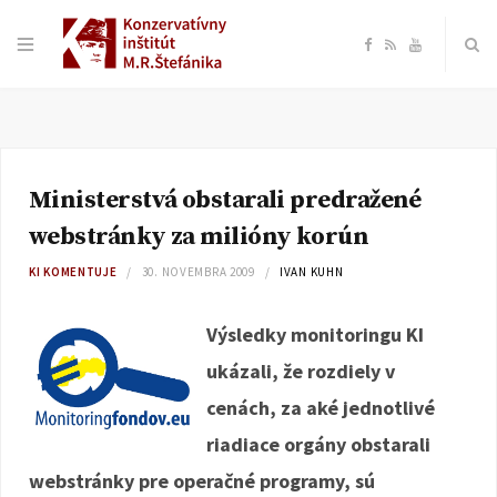
F
R
Y
a
S
o
c
S
u
Ministerstvá obstarali predražené
e
T
webstránky za milióny korún
b
u
KI KOMENTUJE
30. NOVEMBRA 2009
IVAN KUHN
o
b
Výsledky monitoringu KI
ukázali, že rozdiely v
o
e
cenách, za aké jednotlivé
k
riadiace orgány obstarali
webstránky pre operačné programy, sú