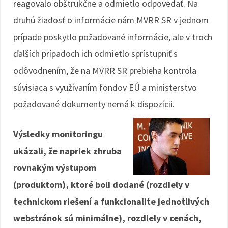
reagovalo obštrukčne a odmietlo odpovedať. Na
druhú žiadosť o informácie nám MVRR SR v jednom
prípade poskytlo požadované informácie, ale v troch
ďalších prípadoch ich odmietlo sprístupniť s
odôvodnením, že na MVRR SR prebieha kontrola
súvisiaca s využívaním fondov EÚ a ministerstvo
požadované dokumenty nemá k dispozícii.
Výsledky monitoringu
ukázali, že napriek zhruba
rovnakým výstupom
(produktom), ktoré boli dodané (rozdiely v
technickom riešení a funkcionalite jednotlivých
webstránok sú minimálne), rozdiely v cenách,