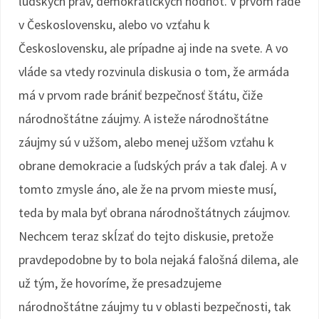
ľudských práv, demokratických hodnôt. V prvom rade
v Československu, alebo vo vzťahu k
Československu, ale prípadne aj inde na svete. A vo
vláde sa vtedy rozvinula diskusia o tom, že armáda
má v prvom rade brániť bezpečnosť štátu, čiže
národnoštátne záujmy. A isteže národnoštátne
záujmy sú v užšom, alebo menej užšom vzťahu k
obrane demokracie a ľudských práv a tak ďalej. A v
tomto zmysle áno, ale že na prvom mieste musí,
teda by mala byť obrana národnoštátnych záujmov.
Nechcem teraz skĺzať do tejto diskusie, pretože
pravdepodobne by to bola nejaká falošná dilema, ale
už tým, že hovoríme, že presadzujeme
národnoštátne záujmy tu v oblasti bezpečnosti, tak