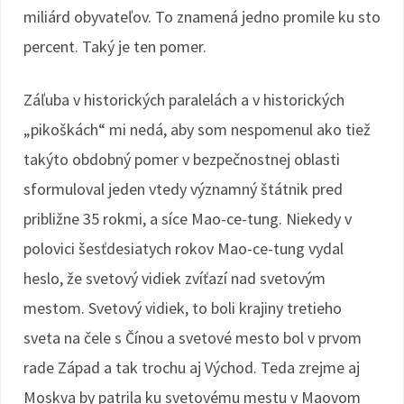
miliárd obyvateľov. To znamená jedno promile ku sto
percent. Taký je ten pomer.
Záľuba v historických paralelách a v historických
„pikoškách“ mi nedá, aby som nespomenul ako tiež
takýto obdobný pomer v bezpečnostnej oblasti
sformuloval jeden vtedy významný štátnik pred
približne 35 rokmi, a síce Mao-ce-tung. Niekedy v
polovici šesťdesiatych rokov Mao-ce-tung vydal
heslo, že svetový vidiek zvíťazí nad svetovým
mestom. Svetový vidiek, to boli krajiny tretieho
sveta na čele s Čínou a svetové mesto bol v prvom
rade Západ a tak trochu aj Východ. Teda zrejme aj
Moskva by patrila ku svetovému mestu v Maovom