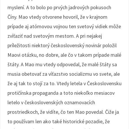
myslení. A to bolo po prvých jadrových pokusoch
Číny. Mao vtedy otvorene hovoril, že v krajnom
prípade aj atómovou vojnou ten svetový vidiek môže
zvíťaziť nad svetovým mestom. A pri nejakej
príležitosti niektorý československý novinár položil
Maovi otázku, no dobre, ale čo v takom prípade malé
štáty. A Mao mu vtedy odpovedal, že malé štáty sa
musia obetovať za víťazstvo socializmu vo svete, ale
že aj tak to stojí za to. Vtedy letela v Československu
protičínska propaganda a toto niekoľko mesiacov
letelo v československých oznamovacích
prostriedkoch, že vidíte, čo ten Mao povedal. Čiže ja
to používam len ako také historické pozadie, že