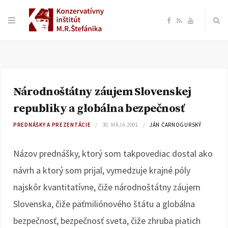
F
R
Y
a
S
o
c
S
u
Národnoštátny záujem Slovenskej
e
T
republiky a globálna bezpečnosť
b
u
PREDNÁŠKY A PREZENTÁCIE
30. MÁJA 2001
JÁN ČARNOGURSKÝ
o
b
Názov prednášky, ktorý som takpovediac dostal ako
návrh a ktorý som prijal, vymedzuje krajné póly
o
e
najskôr kvantitatívne, čiže národnoštátny záujem
k
Slovenska, čiže päťmiliónového štátu a globálna
bezpečnosť, bezpečnosť sveta, čiže zhruba piatich