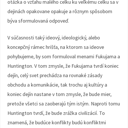
otázka o vzťahu malého celku ku veľkému celku sa v
dejinách opakovane opakuje a rôznym spôsobom
býva sformulovaná odpoveď.
V súčasnosti taký ideový, ideologický, alebo
koncepčný rámec hrišťa, na ktorom sa ideove
pohybujeme, by som formuloval menami Fukujama a
Huntington. V tom zmysle, že Fukujama tvrdí koniec
dejín, celý svet prechádza na rovnaké zásady
obchodu a komunikácie, tak trochu aj kultúry a
koniec dejín nastane v tom zmysle, že bude mier,
pretože všetci sa zaoberajú tým istým. Naproti tomu
Huntington tvrdí, že bude zrážka civilizácií. To
znamená, že budúce konflikty budú konfliktmi