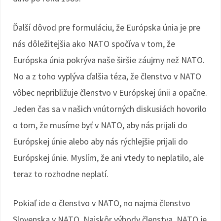
Ďalší dôvod pre formuláciu, že Európska únia je pre
nás dôležitejšia ako NATO spočíva v tom, že
Európska únia pokrýva naše širšie záujmy než NATO.
No a z toho vyplýva ďalšia téza, že členstvo v NATO
vôbec nepribližuje členstvo v Európskej únii a opačne.
Jeden čas sa v našich vnútorných diskusiách hovorilo
o tom, že musíme byť v NATO, aby nás prijali do
Európskej únie alebo aby nás rýchlejšie prijali do
Európskej únie. Myslím, že ani vtedy to neplatilo, ale
teraz to rozhodne neplatí.
Pokiaľ ide o členstvo v NATO, no najmä členstvo
Slovenska v NATO. Najskôr výhody členstva. NATO je