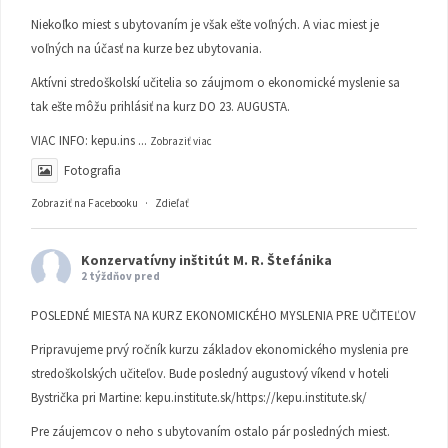
Niekoľko miest s ubytovaním je však ešte voľných. A viac miest je
voľných na účasť na kurze bez ubytovania.
Aktívni stredoškolskí učitelia so záujmom o ekonomické myslenie sa
tak ešte môžu prihlásiť na kurz DO 23. AUGUSTA.
VIAC INFO:
kepu.ins
...
Zobraziť viac
Fotografia
Zobraziť na Facebooku
·
Zdieľať
Konzervatívny inštitút M. R. Štefánika
2 týždňov pred
POSLEDNÉ MIESTA NA KURZ EKONOMICKÉHO MYSLENIA PRE UČITEĽOV
Pripravujeme prvý ročník kurzu základov ekonomického myslenia pre
stredoškolských učiteľov. Bude posledný augustový víkend v hoteli
Bystrička pri Martine:
kepu.institute.sk/https://kepu.institute.sk/
Pre záujemcov o neho s ubytovaním ostalo pár posledných miest.