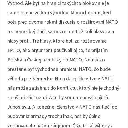
Východ. Ale byť na hranici takýchto blokov nie je
samo osebe veľkou výhodou. Mimochodom, keď
bola pred dvoma rokmi diskusia o rozširovaní NATO
a v nemeckej tlači, samozrejme tiež boli hlasy za a
hlasy proti. Tie hlasy, ktoré boli za rozširovanie
NATO, ako argument používali aj to, že prijatím
Poľska a Českej republiky do NATO, Nemecko
prestane byť východnou hranicou NATO, čo bude
výhoda pre Nemecko. No a ďalej, členstvo v NATO
nás môže zatiahnuť do konfliktu, ktorý nie je zhodný
s našimi záujmami. A tu by som menoval najmä
Juhosláviu. A konečne, členstvo v NATO nás tlačí do
budovania armády trochu inak, než by úplne
zodpovedalo našim záujmom. Čiže to sú výhody a