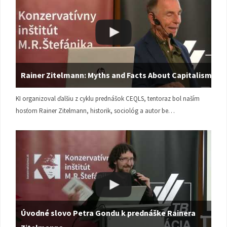
Rainer Zitelmann: Myths and Facts About Capitalism
KI organizoval ďalšiu z cyklu prednášok CEQLS, tentoraz bol naším
hosťom Rainer Zitelmann, historik, sociológ a autor be…
Úvodné slovo Petra Gondu k prednáške Rainera