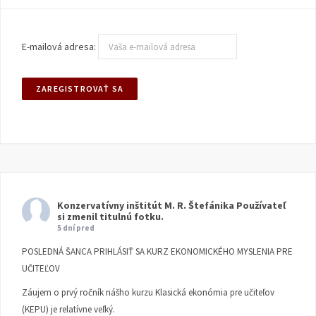
E-mailová adresa:
Konzervatívny inštitút M. R. Štefánika
Používateľ
si zmenil titulnú fotku.
5 dní pred
POSLEDNÁ ŠANCA PRIHLÁSIŤ SA KURZ EKONOMICKÉHO MYSLENIA PRE
UČITEĽOV
Záujem o prvý ročník nášho kurzu Klasická ekonómia pre učiteľov
(KEPU) je relatívne veľký.