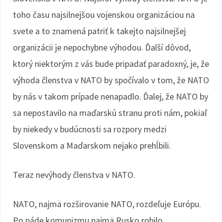
toho času najsilnejšou vojenskou organizáciou na
svete a to znamená patriť k takejto najsilnejšej
organizácii je nepochybne výhodou. Ďalší dôvod,
ktorý niektorým z vás bude pripadať paradoxný, je, že
výhoda členstva v NATO by spočívalo v tom, že NATO
by nás v takom prípade nenapadlo. Ďalej, že NATO by
sa nepostavilo na maďarskú stranu proti nám, pokiaľ
by niekedy v budúcnosti sa rozpory medzi
Slovenskom a Maďarskom nejako prehĺbili.
Teraz nevýhody členstva v NATO.
NATO, najmä rozširovanie NATO, rozdeľuje Európu.
Po páde komunizmu najmä Rusko robilo