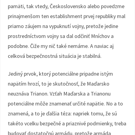
pamäti, tak vtedy, Československo alebo povedzme
prinajmenšom ten establishment prvej republiky mal
priamo záujem na vypuknutí vojny, pretože jedine
prostredníctvom vojny sa dal odčiniť Mníchov a
podobne. Čiže my nič také nemáme. A naviac aj
celková bezpečnostná situácia je stabilná.
Jediný prvok, ktorý potenciálne pripadne istým
napätím hrozí, to je skutočnosť, že Maďarsko
neuznáva Trianon. Vzťah Maďarska a Trianonu
potenciálne môže znamenať určité napätie. No a to
znamená, a to je ďalšia téza: napriek tomu, že sú
takéto vcelku bezpečné a priaznivé podmienky, treba
budovať dostatočnú armádu, pretože armáda