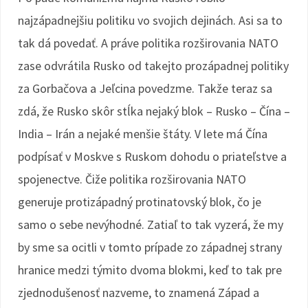
najzápadnejšiu politiku vo svojich dejinách. Asi sa to
tak dá povedať. A práve politika rozširovania NATO
zase odvrátila Rusko od takejto prozápadnej politiky
za Gorbačova a Jeľcina povedzme. Takže teraz sa
zdá, že Rusko skôr stĺka nejaký blok – Rusko – Čína –
India – Irán a nejaké menšie štáty. V lete má Čína
podpísať v Moskve s Ruskom dohodu o priateľstve a
spojenectve. Čiže politika rozširovania NATO
generuje protizápadný protinatovský blok, čo je
samo o sebe nevýhodné. Zatiaľ to tak vyzerá, že my
by sme sa ocitli v tomto prípade zo západnej strany
hranice medzi týmito dvoma blokmi, keď to tak pre
zjednodušenosť nazveme, to znamená Západ a