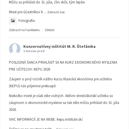
Môžu sa prihlásiť do 31. júla, čím skôr, tým lepšie.
Miest pre účastníkov k
...
Zobraziť viac
Fotografia
Zobraziť na Facebooku
·
Zdieľať
Konzervatívny inštitút M. R. Štefánika
1 mesiac pred
POSLEDNÁ ŠANCA PRIHLÁSIŤ SA NA KURZ EKONOMICKÉHO MYSLENIA
PRE UČITEĽOV: KEPU 2026
Záujem o prvý ročník nášho kurzu Klasická ekonómia pre učiteľov
(KEPU) nás príjemne prekvapil.
Niekoľko miest je však ešte voľných. Aktívni stredoškolskí učitelia so
záujmom o ekonomické myslenie sa tak ešte môžu prihlásiť do 31. júla
2026.
VIAC INFORMÁCIÍ JE NA WEBE:
kepu.institute.sk/