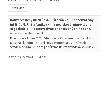
Tešíme sa na spustenie toht
...
Zobraziť viac
Zistiť viac
Konzervatívny inštitút M. R. Štefánika – Konzervatívny
inštitút M. R. Štefánika (KI) je nezisková mimovládna
organizácia – konzervatívne orientovaný think-tank.
www.konzervativizmus.sk
KI informuje 1. júna 2026 Peter Gonda Otvárame prvý ročník kurzu
Klasická ekonómia pre učiteľov # ekonómia # vzdelávanie
Stredoškolským učiteľom ponúkame unikátny vzdelávací kurz ek...
Zobraziť na Facebooku
·
Zdieľať