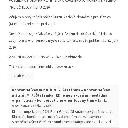
POSLEDNÁ ŠANCA PRIHLÁSIŤ SA NA KURZ EKONOMICKÉHO MYSLENIA
PRE UČITEĽOV: KEPU 2026
Záujem o prvý ročník nášho kurzu Klasická ekonómia pre učiteľov
(KEPU) nás príjemne prekvapil.
Niekoľko miest je však ešte voľných. Aktívni stredoškolskí učitelia so
záujmom o ekonomické myslenie sa tak ešte môžu prihlásiť do 31. júla
2026.
VIAC INFORMÁCIÍ JE NA WEBE:
kepu.institute.sk/
Tešíme sa na spustenie toht
...
Zobraziť viac
Zistiť viac
Konzervatívny inštitút M. R. Štefánika – Konzervatívny
inštitút M. R. Štefánika (KI) je nezisková mimovládna
organizácia – konzervatívne orientovaný think-tank.
www.konzervativizmus.sk
KI informuje 1. júna 2026 Peter Gonda Otvárame prvý ročník kurzu
Klasická ekonómia pre učiteľov # ekonómia # vzdelávanie
Stredoškolským učiteľom ponúkame unikátny vzdelávací kurz ek...