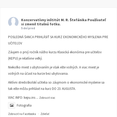
Konzervatívny inštitút M. R. Štefánika
Používateľ
si zmenil titulnú fotku.
5 dní pred
POSLEDNÁ ŠANCA PRIHLÁSIŤ SA KURZ EKONOMICKÉHO MYSLENIA PRE
UČITEĽOV
Záujem o prvý ročník nášho kurzu Klasická ekonómia pre učiteľov
(KEPU) je relatívne veľký.
Niekoľko miest s ubytovaním je však ešte voľných. A viac miest je
voľných na účasť na kurze bez ubytovania.
Aktívni stredoškolskí učitelia so záujmom o ekonomické myslenie sa
tak ešte môžu prihlásiť na kurz DO 23. AUGUSTA.
VIAC INFO:
kepu.ins
...
Zobraziť viac
Fotografia
Zobraziť na Facebooku
·
Zdieľať