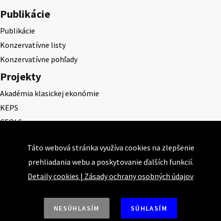
Publikácie
Publikácie
Konzervatívne listy
Konzervatívne pohľady
Projekty
Akadémia klasickej ekonómie
KEPS
CEQLS
Cena Dominika Tatarku
Táto webová stránka využíva cookies na zlepšenie
Cena Ernesta Valka
prehliadania webu a poskytovanie ďalších funkcií.
Študentská esej
Detaily cookies
|
Zásady ochrany osobných údajov
Deň daňového odbremenenia
NESÚHLASÍM
SÚHLASÍM