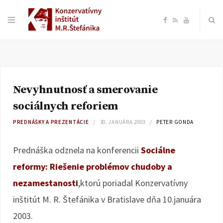
F
R
Y
a
S
o
c
S
u
Nevyhnutnosť a smerovanie
e
T
sociálnych reforiem
b
u
PREDNÁŠKY A PREZENTÁCIE
30. JANUÁRA 2003
PETER GONDA
o
b
Prednáška odznela na konferencii
Sociálne
reformy: Riešenie problémov chudoby a
o
e
nezamestanosti
,ktorú poriadal Konzervatívny
k
inštitút M. R. Štefánika v Bratislave dňa 10.januára
2003.