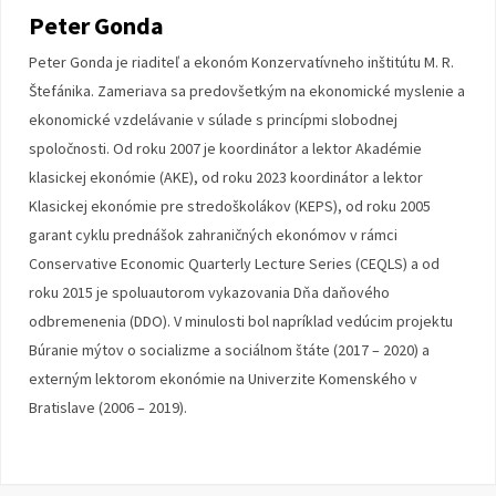
Peter Gonda
Peter Gonda je riaditeľ a ekonóm Konzervatívneho inštitútu M. R.
Štefánika. Zameriava sa predovšetkým na ekonomické myslenie a
ekonomické vzdelávanie v súlade s princípmi slobodnej
spoločnosti. Od roku 2007 je koordinátor a lektor Akadémie
klasickej ekonómie (AKE), od roku 2023 koordinátor a lektor
Klasickej ekonómie pre stredoškolákov (KEPS), od roku 2005
garant cyklu prednášok zahraničných ekonómov v rámci
Conservative Economic Quarterly Lecture Series (CEQLS) a od
roku 2015 je spoluautorom vykazovania Dňa daňového
odbremenenia (DDO). V minulosti bol napríklad vedúcim projektu
Búranie mýtov o socializme a sociálnom štáte (2017 – 2020) a
externým lektorom ekonómie na Univerzite Komenského v
Bratislave (2006 – 2019).