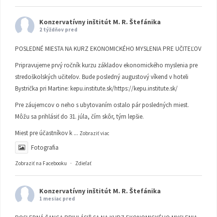
Konzervatívny inštitút M. R. Štefánika
2 týždňov pred
POSLEDNÉ MIESTA NA KURZ EKONOMICKÉHO MYSLENIA PRE UČITEĽOV
Pripravujeme prvý ročník kurzu základov ekonomického myslenia pre
stredoškolských učiteľov. Bude posledný augustový víkend v hoteli
Bystrička pri Martine:
kepu.institute.sk/https://kepu.institute.sk/
Pre záujemcov o neho s ubytovaním ostalo pár posledných miest.
Môžu sa prihlásiť do 31. júla, čím skôr, tým lepšie.
Miest pre účastníkov k
...
Zobraziť viac
Fotografia
Zobraziť na Facebooku
·
Zdieľať
Konzervatívny inštitút M. R. Štefánika
1 mesiac pred