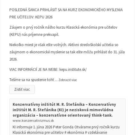
POSLEDNÁ ŠANCA PRIHLÁSIŤ SA NA KURZ EKONOMICKÉHO MYSLENIA
PRE UČITEĽOV: KEPU 2026
Záujem o prvý ročník nášho kurzu Klasická ekonómia pre učiteľov
(KEPU) nás príjemne prekvapil.
Niekoľko miest je však ešte voľných. Aktívni stredoškolskí učitelia so
záujmom o ekonomické myslenie sa tak ešte môžu prihlásiť do 31. júla
2026.
VIAC INFORMÁCIÍ JE NA WEBE:
kepu.institute.sk/
Tešíme sa na spustenie toht
...
Zobraziť viac
Zistiť viac
Konzervatívny inštitút M. R. Štefánika – Konzervatívny
inštitút M. R. Štefánika (KI) je nezisková mimovládna
organizácia – konzervatívne orientovaný think-tank.
www.konzervativizmus.sk
KI informuje 1. júna 2026 Peter Gonda Otvárame prvý ročník kurzu
Klasická ekonómia pre učiteľov # ekonómia # vzdelávanie