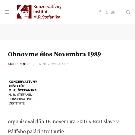
F
R
Y
a
S
o
c
S
u
Obnovme étos Novembra 1989
e
T
KONFERENCIE
16. NOVEMBRA 2007
b
u
o
b
o
e
k
organizoval dňa 16. novembra 2007 v Bratislave v
Pálffyho paláci stretnutie