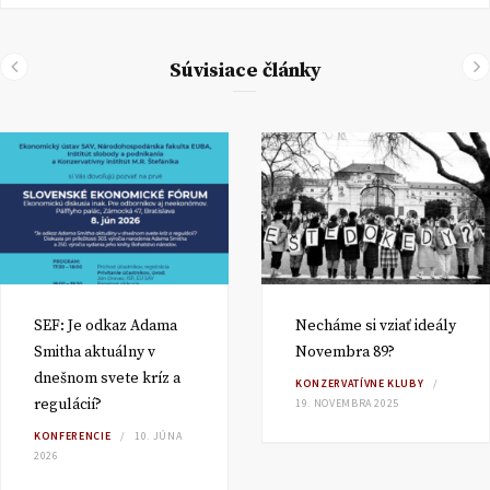
Súvisiace články
SEF: Je odkaz Adama
Necháme si vziať ideály
Smitha aktuálny v
Novembra 89?
dnešnom svete kríz a
KONZERVATÍVNE KLUBY
regulácií?
19. NOVEMBRA 2025
KONFERENCIE
10. JÚNA
2026