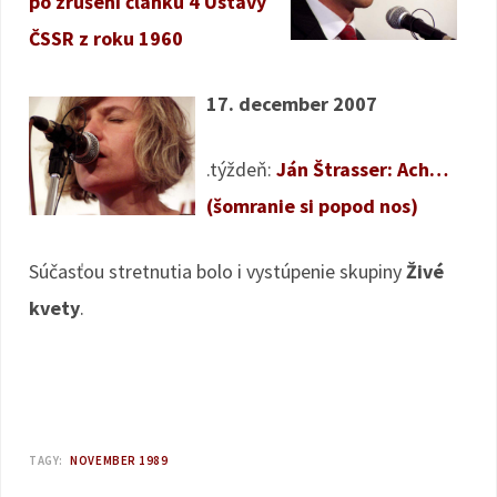
po zrušení článku 4 Ústavy
ČSSR z roku 1960
17. december 2007
.týždeň:
Ján Štrasser: Ach…
(šomranie si popod nos)
Súčasťou stretnutia bolo i vystúpenie skupiny
Živé
kvety
.
TAGY:
NOVEMBER 1989