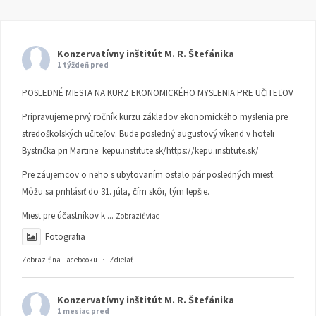
Konzervatívny inštitút M. R. Štefánika
1 týždeň pred
POSLEDNÉ MIESTA NA KURZ EKONOMICKÉHO MYSLENIA PRE UČITEĽOV
Pripravujeme prvý ročník kurzu základov ekonomického myslenia pre
stredoškolských učiteľov. Bude posledný augustový víkend v hoteli
Bystrička pri Martine:
kepu.institute.sk/https://kepu.institute.sk/
Pre záujemcov o neho s ubytovaním ostalo pár posledných miest.
Môžu sa prihlásiť do 31. júla, čím skôr, tým lepšie.
Miest pre účastníkov k
...
Zobraziť viac
Fotografia
Zobraziť na Facebooku
·
Zdieľať
Konzervatívny inštitút M. R. Štefánika
1 mesiac pred