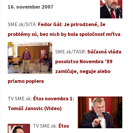
16. november 2007
SME.sk/SITA:
Fedor Gál: Je prirodzené, že
problémy sú, bez nich by bola spoločnosť mŕtva
SME.sk/TASR:
Súčasná vláda
posolstvo Novembra ’89
zamlčuje, neguje alebo
priamo popiera
TV SME.sk:
Étos novembra 1:
Tomáš Janovic (Video)
TV SME.sk:
Étos