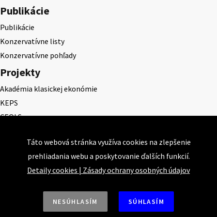
Publikácie
Publikácie
Konzervatívne listy
Konzervatívne pohľady
Projekty
Akadémia klasickej ekonómie
KEPS
CEQLS
Cena Dominika Tatarku
Táto webová stránka využíva cookies na zlepšenie
Cena Ernesta Valka
prehliadania webu a poskytovanie ďalších funkcií.
Študentská esej
Detaily cookies
|
Zásady ochrany osobných údajov
Deň daňového odbremenenia
NESÚHLASÍM
SÚHLASÍM