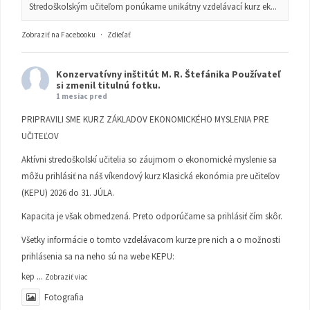
Stredoškolským učiteľom ponúkame unikátny vzdelávací kurz ek...
Zobraziť na Facebooku
·
Zdieľať
Konzervatívny inštitút M. R. Štefánika
Používateľ
si zmenil titulnú fotku.
1 mesiac pred
PRIPRAVILI SME KURZ ZÁKLADOV EKONOMICKÉHO MYSLENIA PRE
UČITEĽOV
Aktívni stredoškolskí učitelia so záujmom o ekonomické myslenie sa
môžu prihlásiť na náš víkendový kurz Klasická ekonómia pre učiteľov
(KEPU) 2026 do 31. JÚLA.
Kapacita je však obmedzená. Preto odporúčame sa prihlásiť čím skôr.
Všetky informácie o tomto vzdelávacom kurze pre nich a o možnosti
prihlásenia sa na neho sú na webe KEPU:
kep
...
Zobraziť viac
Fotografia