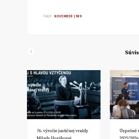
TAGY:
NOVEMBER 1989
Súvis
om
76. výročie justičnej vraždy
Úspešné 
Milady Horákovej
2025/2026