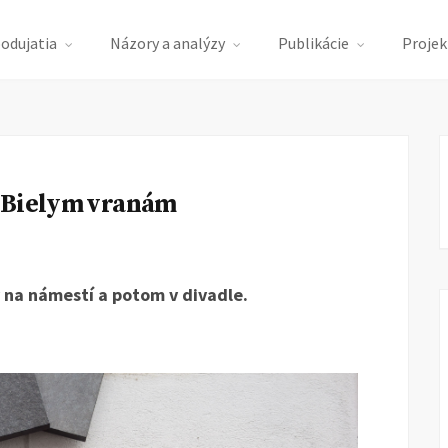
podujatia
Názory a analýzy
Publikácie
Projek
d Bielym vranám
na námestí a potom v divadle.