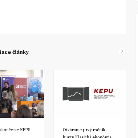
iace články
ukončenie KEPS
Otvárame prvý ročník
kurzu Klasická ekonómia