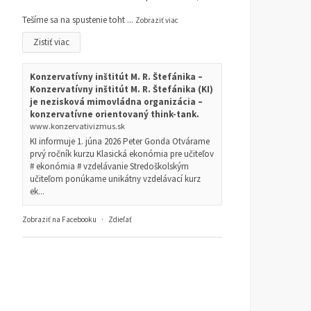
Tešíme sa na spustenie toht
...
Zobraziť viac
Zistiť viac
Konzervatívny inštitút M. R. Štefánika –
Konzervatívny inštitút M. R. Štefánika (KI)
je nezisková mimovládna organizácia –
konzervatívne orientovaný think-tank.
www.konzervativizmus.sk
KI informuje 1. júna 2026 Peter Gonda Otvárame
prvý ročník kurzu Klasická ekonómia pre učiteľov
# ekonómia # vzdelávanie Stredoškolským
učiteľom ponúkame unikátny vzdelávací kurz
ek...
Zobraziť na Facebooku
·
Zdieľať