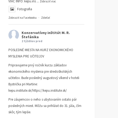
VIAC INFO:
kepu.ins
...
KI INFORMUJE
11. MÁJA 2026
KI INFORMUJE
3. FEBRUÁRA
Zobraziť viac
2026
Fotografia
Zobraziť na Facebooku
·
Zdieľať
Konzervatívny inštitút M. R.
Štefánika
2 týždňov pred
POSLEDNÉ MIESTA NA KURZ EKONOMICKÉHO
MYSLENIA PRE UČITEĽOV
Pripravujeme prvý ročník kurzu základov
ekonomického myslenia pre stredoškolských
učiteľov. Bude posledný augustový víkend v hoteli
Bystrička pri Martine:
kepu.institute.sk/https://kepu.institute.sk/
Pre záujemcov o neho s ubytovaním ostalo pár
posledných miest. Môžu sa prihlásiť do 31. júla, čím
skôr, tým lepšie.