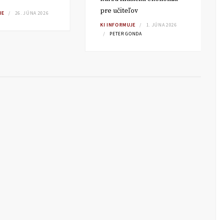
pre učiteľov
JE
26. JÚNA 2026
KI INFORMUJE
1. JÚNA 2026
PETER GONDA