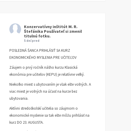
Konzervatívny inštitút M. R.
Štefánika
Používateľ si zmenil
titulnú fotku.
5 dní pred
POSLEDNÁ ŠANCA PRIHLÁSIŤ SA KURZ
EKONOMICKÉHO MYSLENIA PRE UČITEĽOV
Záujem o prvý ročník nášho kurzu Klasická
ekonómia pre učiteľov (KEPU) je relatívne veľký.
Niekoľko miest s ubytovaním je však ešte voľných. A
viac miest je voľných na účasť na kurze bez
ubytovania.
Aktívni stredoškolskí učitelia so záujmom o
ekonomické myslenie sa tak ešte môžu prihlásiť na
kurz DO 23. AUGUSTA.
Mlieko & Med
Peter Zajac 80