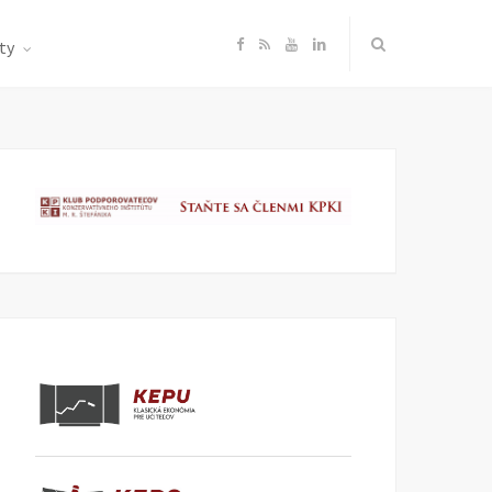
F
R
Y
L
ty
a
S
o
i
c
S
u
n
e
T
k
b
u
e
o
b
d
o
e
I
k
n