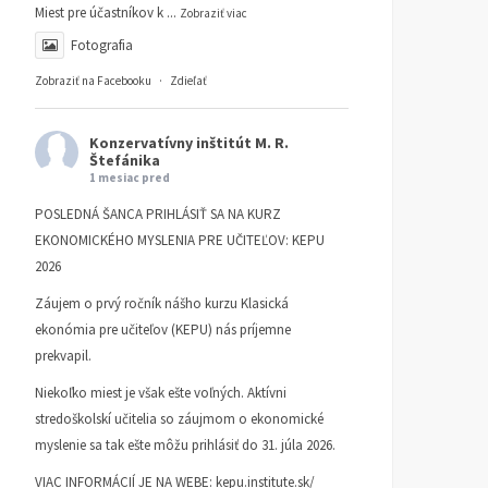
Miest pre účastníkov k
...
Zobraziť viac
Fotografia
Zobraziť na Facebooku
·
Zdieľať
Konzervatívny inštitút M. R.
Štefánika
1 mesiac pred
POSLEDNÁ ŠANCA PRIHLÁSIŤ SA NA KURZ
EKONOMICKÉHO MYSLENIA PRE UČITEĽOV: KEPU
2026
Záujem o prvý ročník nášho kurzu Klasická
ekonómia pre učiteľov (KEPU) nás príjemne
prekvapil.
Niekoľko miest je však ešte voľných. Aktívni
stredoškolskí učitelia so záujmom o ekonomické
myslenie sa tak ešte môžu prihlásiť do 31. júla 2026.
VIAC INFORMÁCIÍ JE NA WEBE:
kepu.institute.sk/