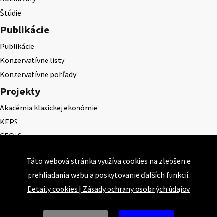
Štúdie
Publikácie
Publikácie
Konzervatívne listy
Konzervatívne pohľady
Projekty
Akadémia klasickej ekonómie
KEPS
CEQLS
Cena Dominika Tatarku
Táto webová stránka využíva cookies na zlepšenie
Cena Ernesta Valka
prehliadania webu a poskytovanie ďalších funkcií.
Študentská esej
Detaily cookies
|
Zásady ochrany osobných údajov
Deň daňového odbremenenia