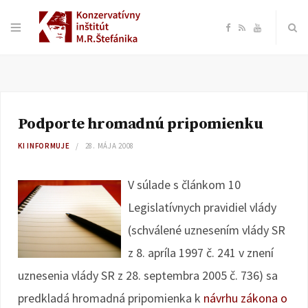
F
R
Y
a
S
o
c
S
u
Podporte hromadnú pripomienku
e
T
KI INFORMUJE
28. MÁJA 2008
b
u
V súlade s článkom 10
o
b
Legislatívnych pravidiel vlády
(schválené uznesením vlády SR
o
e
z 8. apríla 1997 č. 241 v znení
k
uznesenia vlády SR z 28. septembra 2005 č. 736) sa
predkladá hromadná pripomienka k
návrhu zákona o