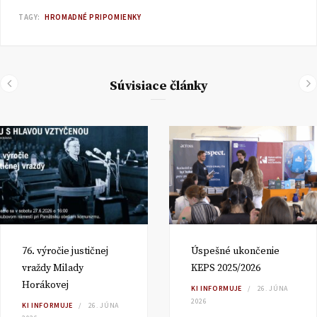
TAGY:
HROMADNÉ PRIPOMIENKY
Súvisiace články
76. výročie justičnej
Úspešné ukončenie
vraždy Milady
KEPS 2025/2026
Horákovej
KI INFORMUJE
26. JÚNA
2026
KI INFORMUJE
26. JÚNA