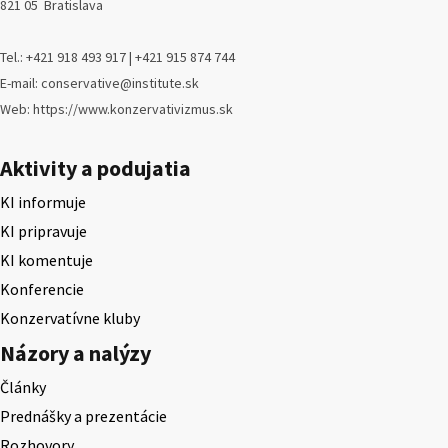
821 05 Bratislava
Tel.: +421 918 493 917 | +421 915 874 744
E-mail: conservative@institute.sk
Web: https://www.konzervativizmus.sk
Aktivity a podujatia
KI informuje
KI pripravuje
KI komentuje
Konferencie
Konzervatívne kluby
Názory a nalýzy
Články
Prednášky a prezentácie
Rozhovory