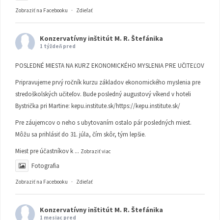
Zobraziť na Facebooku
·
Zdieľať
Konzervatívny inštitút M. R. Štefánika
1 týždeň pred
POSLEDNÉ MIESTA NA KURZ EKONOMICKÉHO MYSLENIA PRE UČITEĽOV
Pripravujeme prvý ročník kurzu základov ekonomického myslenia pre
stredoškolských učiteľov. Bude posledný augustový víkend v hoteli
Bystrička pri Martine:
kepu.institute.sk/https://kepu.institute.sk/
Pre záujemcov o neho s ubytovaním ostalo pár posledných miest.
Môžu sa prihlásiť do 31. júla, čím skôr, tým lepšie.
Miest pre účastníkov k
...
Zobraziť viac
Fotografia
Zobraziť na Facebooku
·
Zdieľať
Konzervatívny inštitút M. R. Štefánika
1 mesiac pred