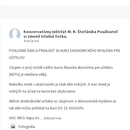
Konzervatívny inštitút M. R. Štefánika
Používateľ
si zmenil titulnú fotku.
4 dní pred
POSLEDNÁ ŠANCA PRIHLÁSIŤ SA KURZ EKONOMICKÉHO MYSLENIA PRE
UČITEĽOV
Záujem o prvý ročník nášho kurzu Klasická ekonómia pre učiteľov
(KEPU) je relatívne veľký.
Niekoľko miest s ubytovaním je však ešte voľných. A viac miest je
voľných na účasť na kurze bez ubytovania.
Aktívni stredoškolskí učitelia so záujmom o ekonomické myslenie sa
tak ešte môžu prihlásiť na kurz DO 23. AUGUSTA.
VIAC INFO:
kepu.ins
...
Zobraziť viac
Fotografia