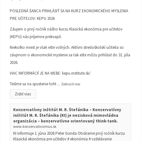
POSLEDNÁ ŠANCA PRIHLÁSIŤ SA NA KURZ EKONOMICKÉHO MYSLENIA
PRE UČITEĽOV: KEPU 2026
Záujem o prvý ročník nášho kurzu Klasická ekonómia pre učiteľov
(KEPU) nás príjemne prekvapil.
Niekoľko miest je však ešte voľných. Aktívni stredoškolskí učitelia so
záujmom o ekonomické myslenie sa tak ešte môžu prihlásiť do 31. júla
2026.
VIAC INFORMÁCIÍ JE NA WEBE:
kepu.institute.sk/
Tešíme sa na spustenie toht
...
Zobraziť viac
Zistiť viac
Konzervatívny inštitút M. R. Štefánika – Konzervatívny
inštitút M. R. Štefánika (KI) je nezisková mimovládna
organizácia – konzervatívne orientovaný think-tank.
www.konzervativizmus.sk
KI informuje 1. júna 2026 Peter Gonda Otvárame prvý ročník kurzu
Klasická ekonómia pre učiteľov # ekonómia # vzdelávanie