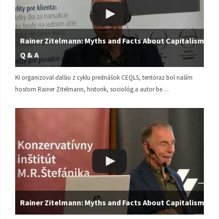
Rainer Zitelmann: Myths and Facts About Capitalism |
Q & A
KI organizoval ďalšiu z cyklu prednášok CEQLS, tentoraz bol naším
hosťom Rainer Zitelmann, historik, sociológ a autor be…
Rainer Zitelmann: Myths and Facts About Capitalism