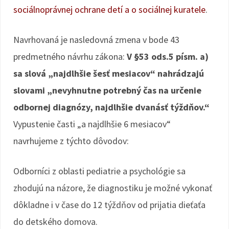
sociálnoprávnej ochrane detí a o sociálnej kuratele
.
Navrhovaná je nasledovná zmena v bode 43
predmetného návrhu zákona:
V §53 ods.5 písm. a)
sa slová „najdlhšie šesť mesiacov“ nahrádzajú
slovami „nevyhnutne potrebný čas na určenie
odbornej diagnózy, najdlhšie dvanásť týždňov.“
Vypustenie časti „a najdlhšie 6 mesiacov“
navrhujeme z týchto dôvodov:
Odborníci z oblasti pediatrie a psychológie sa
zhodujú na názore, že diagnostiku je možné vykonať
dôkladne i v čase do 12 týždňov od prijatia dieťaťa
do detského domova.