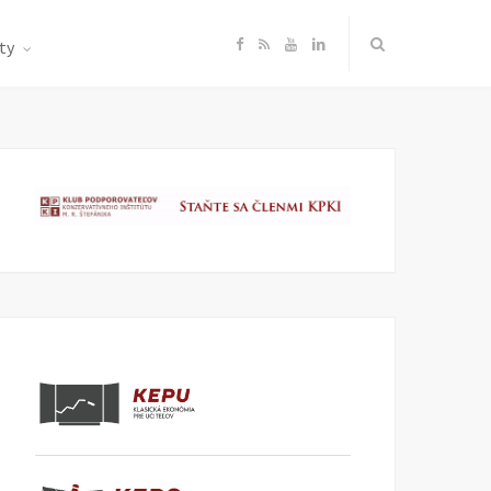
F
R
Y
L
ty
a
S
o
i
c
S
u
n
e
T
k
b
u
e
o
b
d
o
e
I
k
n