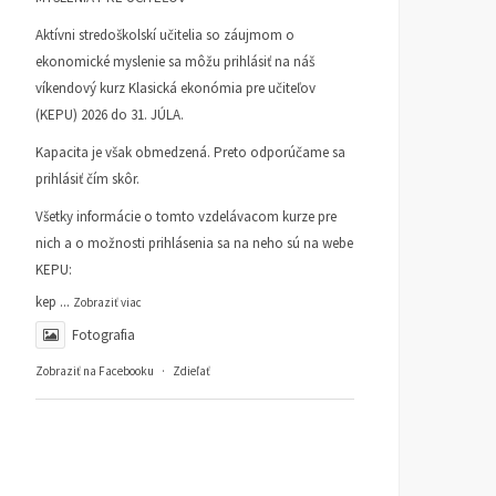
Aktívni stredoškolskí učitelia so záujmom o
ekonomické myslenie sa môžu prihlásiť na náš
víkendový kurz Klasická ekonómia pre učiteľov
(KEPU) 2026 do 31. JÚLA.
Kapacita je však obmedzená. Preto odporúčame sa
prihlásiť čím skôr.
Všetky informácie o tomto vzdelávacom kurze pre
nich a o možnosti prihlásenia sa na neho sú na webe
KEPU:
kep
...
Zobraziť viac
Fotografia
Zobraziť na Facebooku
·
Zdieľať