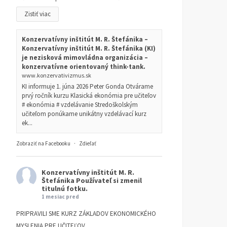
Zistiť viac
Konzervatívny inštitút M. R. Štefánika –
Konzervatívny inštitút M. R. Štefánika (KI)
je nezisková mimovládna organizácia –
konzervatívne orientovaný think-tank.
www.konzervativizmus.sk
KI informuje 1. júna 2026 Peter Gonda Otvárame
prvý ročník kurzu Klasická ekonómia pre učiteľov
# ekonómia # vzdelávanie Stredoškolským
učiteľom ponúkame unikátny vzdelávací kurz
ek...
Zobraziť na Facebooku
·
Zdieľať
Konzervatívny inštitút M. R.
Štefánika
Používateľ si zmenil
titulnú fotku.
1 mesiac pred
PRIPRAVILI SME KURZ ZÁKLADOV EKONOMICKÉHO
MYSLENIA PRE UČITEĽOV