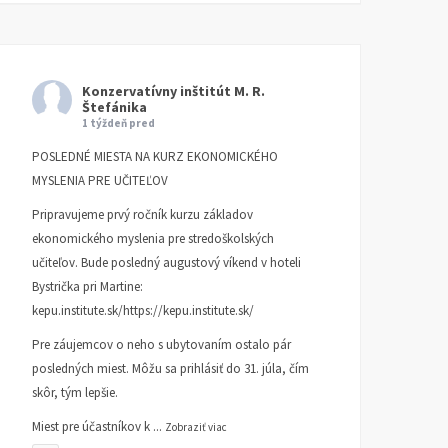
Konzervatívny inštitút M. R.
Štefánika
1 týždeň pred
POSLEDNÉ MIESTA NA KURZ EKONOMICKÉHO
MYSLENIA PRE UČITEĽOV
Pripravujeme prvý ročník kurzu základov
ekonomického myslenia pre stredoškolských
učiteľov. Bude posledný augustový víkend v hoteli
Bystrička pri Martine:
kepu.institute.sk/https://kepu.institute.sk/
Pre záujemcov o neho s ubytovaním ostalo pár
posledných miest. Môžu sa prihlásiť do 31. júla, čím
skôr, tým lepšie.
Miest pre účastníkov k
...
Zobraziť viac