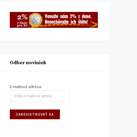
Odber noviniek
Mlieko & Med
Peter Zajac 80
KI INFORMUJE
11. MÁJA 2026
KI INFORMUJE
3. FEBRUÁRA
E-mailová adresa:
2026