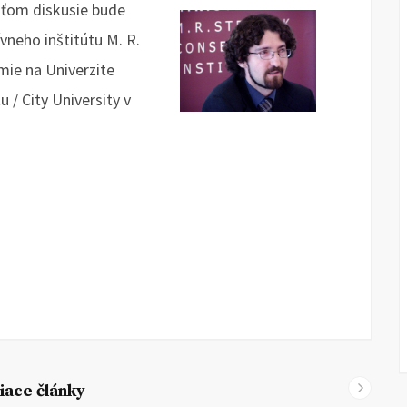
ťom diskusie bude
neho inštitútu M. R.
mie na Univerzite
/ City University v
iace články