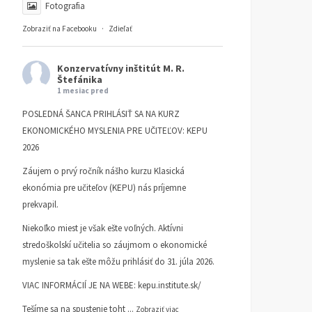
Fotografia
Zobraziť na Facebooku
·
Zdieľať
Konzervatívny inštitút M. R.
Štefánika
1 mesiac pred
POSLEDNÁ ŠANCA PRIHLÁSIŤ SA NA KURZ
EKONOMICKÉHO MYSLENIA PRE UČITEĽOV: KEPU
2026
Záujem o prvý ročník nášho kurzu Klasická
ekonómia pre učiteľov (KEPU) nás príjemne
prekvapil.
Niekoľko miest je však ešte voľných. Aktívni
stredoškolskí učitelia so záujmom o ekonomické
myslenie sa tak ešte môžu prihlásiť do 31. júla 2026.
VIAC INFORMÁCIÍ JE NA WEBE:
kepu.institute.sk/
Tešíme sa na spustenie toht
...
Zobraziť viac