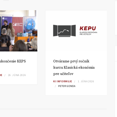
ukončenie KEPS
Otvárame prvý ročník
kurzu Klasická ekonómia
pre učiteľov
JE
26. JÚNA 2026
KI INFORMUJE
1. JÚNA 2026
PETER GONDA