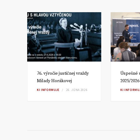
om
76. výročie justičnej vraždy
Úspešné 
Milady Horákovej
2025/2026
RA
KI INFORMUJE
26. JÚNA 2026
KI INFORMU