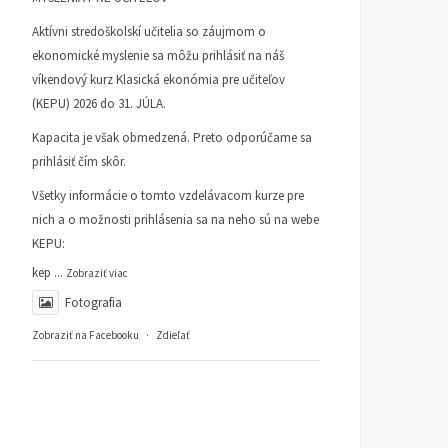
Aktívni stredoškolskí učitelia so záujmom o
ekonomické myslenie sa môžu prihlásiť na náš
víkendový kurz Klasická ekonómia pre učiteľov
(KEPU) 2026 do 31. JÚLA.
Kapacita je však obmedzená. Preto odporúčame sa
prihlásiť čím skôr.
Všetky informácie o tomto vzdelávacom kurze pre
nich a o možnosti prihlásenia sa na neho sú na webe
KEPU:
kep
...
Zobraziť viac
Fotografia
Zobraziť na Facebooku
·
Zdieľať