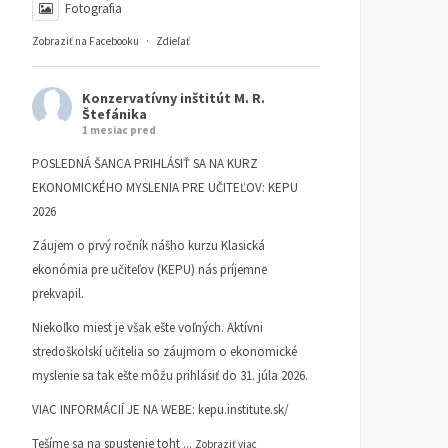
Fotografia
Zobraziť na Facebooku
·
Zdieľať
Konzervatívny inštitút M. R.
Štefánika
1 mesiac pred
POSLEDNÁ ŠANCA PRIHLÁSIŤ SA NA KURZ
EKONOMICKÉHO MYSLENIA PRE UČITEĽOV: KEPU
2026
Záujem o prvý ročník nášho kurzu Klasická
ekonómia pre učiteľov (KEPU) nás príjemne
prekvapil.
Niekoľko miest je však ešte voľných. Aktívni
stredoškolskí učitelia so záujmom o ekonomické
myslenie sa tak ešte môžu prihlásiť do 31. júla 2026.
VIAC INFORMÁCIÍ JE NA WEBE:
kepu.institute.sk/
Tešíme sa na spustenie toht
...
Zobraziť viac