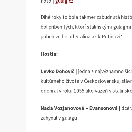
Foto |
gulag.cz
Dlhé roky to bola takmer zabudnutá histór
bol príbeh tých, ktorí stalinskými gulagm
príbeh vedie od Stalina až k Putinovi?
Hostia:
Levko Dohovič
| jedna z najvýznamnejšíc
kultúrneho života v Československu, slávny
odohral v roku 1955 ako väzeň v stalins
Naďa Vozjanovová – Evansonová
|
dcér
zahynul v gulagu