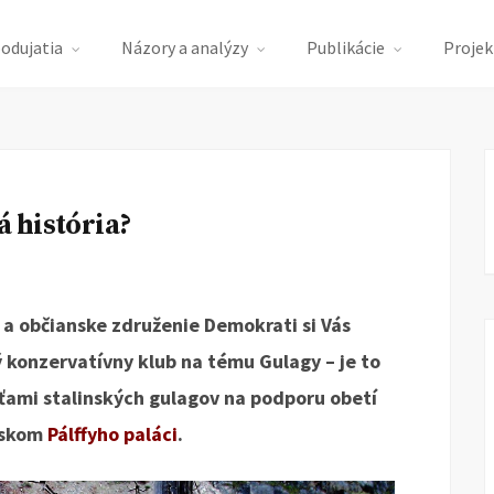
podujatia
Názory a analýzy
Publikácie
Projek
á história?
 a občianske združenie Demokrati si Vás
ý konzervatívny klub na tému Gulagy – je to
eťami stalinských gulagov na podporu obetí
avskom
Pálffyho paláci
.