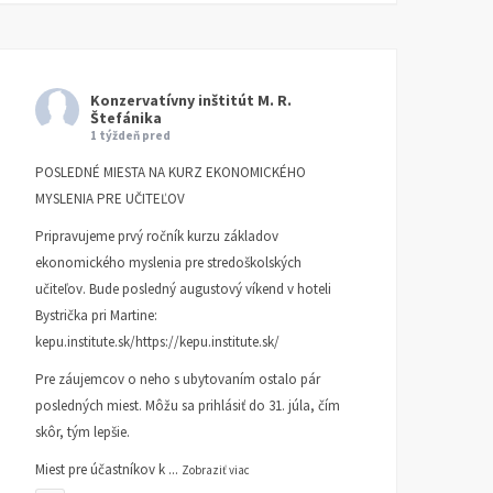
Konzervatívny inštitút M. R.
Štefánika
1 týždeň pred
POSLEDNÉ MIESTA NA KURZ EKONOMICKÉHO
MYSLENIA PRE UČITEĽOV
Pripravujeme prvý ročník kurzu základov
ekonomického myslenia pre stredoškolských
učiteľov. Bude posledný augustový víkend v hoteli
Bystrička pri Martine:
kepu.institute.sk/https://kepu.institute.sk/
Pre záujemcov o neho s ubytovaním ostalo pár
posledných miest. Môžu sa prihlásiť do 31. júla, čím
skôr, tým lepšie.
Miest pre účastníkov k
...
Zobraziť viac