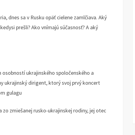
ia, dnes sa v Rusku opäť cielene zamlčiava. Aký
i kedysi prešli? Ako vnímajú súčasnosť? A aký
h osobností ukrajinského spoločenského a
 ukrajinský dirigent, ktorý svoj prvý koncert
kom gulagu
a zo zmiešanej rusko-ukrajinskej rodiny, jej otec