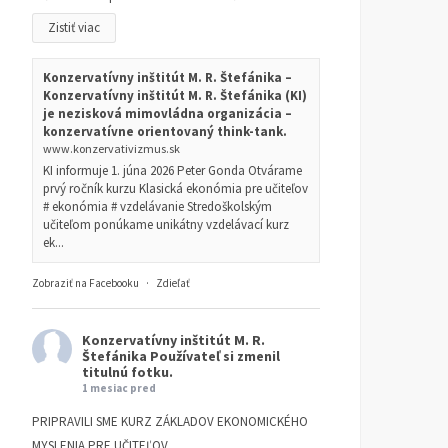
Zistiť viac
Konzervatívny inštitút M. R. Štefánika –
Konzervatívny inštitút M. R. Štefánika (KI)
je nezisková mimovládna organizácia –
konzervatívne orientovaný think-tank.
www.konzervativizmus.sk
KI informuje 1. júna 2026 Peter Gonda Otvárame
prvý ročník kurzu Klasická ekonómia pre učiteľov
# ekonómia # vzdelávanie Stredoškolským
učiteľom ponúkame unikátny vzdelávací kurz
ek...
Zobraziť na Facebooku
·
Zdieľať
Konzervatívny inštitút M. R.
Štefánika
Používateľ si zmenil
titulnú fotku.
1 mesiac pred
PRIPRAVILI SME KURZ ZÁKLADOV EKONOMICKÉHO
MYSLENIA PRE UČITEĽOV