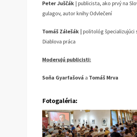
Peter Juščák
| publicista, ako prvý na S
gulagov, autor knihy Odvlečení
Tomáš Zálešák |
politológ špecializujúci 
Diablova práca
Moderujú publicisti:
Soňa Gyarfašová
a
Tomáš Mrva
Fotogaléria: