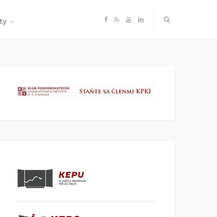
F
R
Y
L
ty
a
S
o
i
c
S
u
n
e
T
k
b
u
e
o
b
d
o
e
I
k
n