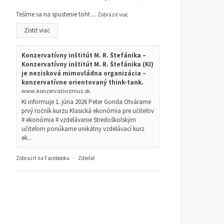
Tešíme sa na spustenie toht
...
Zobraziť viac
Zistiť viac
Konzervatívny inštitút M. R. Štefánika –
Konzervatívny inštitút M. R. Štefánika (KI)
je nezisková mimovládna organizácia –
konzervatívne orientovaný think-tank.
www.konzervativizmus.sk
KI informuje 1. júna 2026 Peter Gonda Otvárame
prvý ročník kurzu Klasická ekonómia pre učiteľov
# ekonómia # vzdelávanie Stredoškolským
učiteľom ponúkame unikátny vzdelávací kurz
ek...
Zobraziť na Facebooku
·
Zdieľať