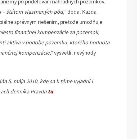
hanizmy pri prideľovaní náhradných pozemkov.
tu – štátom vlastnených pôd,“
dodal Kazda.
cipiálne správnym riešením, pretože umožňuje
iesto finančnej kompenzácie za pozemok,
uenti aktíva v podobe pozemku, ktorého hodnota
finančnej kompenzácie,“
vysvetlil nevýhody
ňa 5. mája 2010, kde sa k téme vyjadril i
nkach denníka Pravda
tu
.