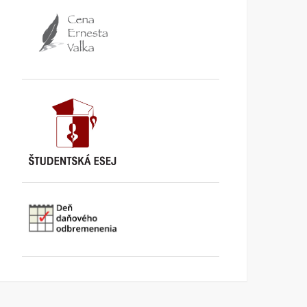
TA3: Konečne prišiel deň,
K bludom SNS o „návrat
kedy už pracujeme pre
k trom socialistickým
seba
krajom
KI KOMENTUJE
25. AUGUSTA
KI KOMENTUJE
20. AUGUSTA
2025
2025