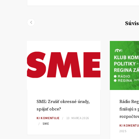
Súvis
SME: Zrušiť okresné úrady,
Rádio Reg
spájať obce?
finišujú s
rozpočto
TA
KI KOMENTUJE
13. MARCA 2026
SME
KI KOMENTU
2025