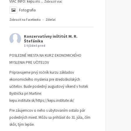
VIAC INFO:
kepu.ins
...
Zobraziť viac
Fotografia
Zobraziť na Facebooku
·
Zdieľať
Konzervatívny inštitút M. R.
Štefánika
1 týždeň pred
POSLEDNÉ MIESTA NA KURZ EKONOMICKÉHO
MYSLENIA PRE UČITEĽOV
Pripravujeme prvý ročník kurzu základov
ekonomického myslenia pre stredoškolských
učiteľov. Bude posledný augustový víkend v hoteli
Bystrička pri Martine:
kepu.institute.sk/https://kepu.institute.sk/
Pre záujemcov o neho s ubytovaním ostalo pár
posledných miest. Môžu sa prihlásiť do 31. júla, čím
skôr, tým lepšie.