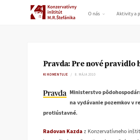
O nás
Aktivity a 
Pravda: Pre nové pravidlo 
KI KOMENTUJE
8. MÁJA 2010
Ministerstvo pôdohospodárs
na vydávanie pozemkov v reš
protiústavné.
Radovan Kazda
z Konzervatívneho inštit