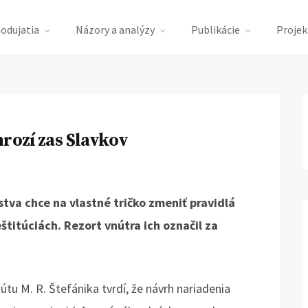
podujatia
Názory a analýzy
Publikácie
Projek
hrozí zas Slavkov
tva chce na vlastné tričko zmeniť pravidlá
titúciách. Rezort vnútra ich označil za
útu M. R. Štefánika tvrdí, že návrh nariadenia