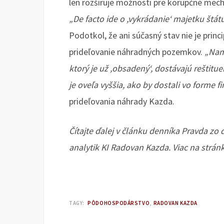
len rozširuje možnosti pre korupčné mec
„De facto ide o ,vykrádanie‘ majetku štá
Podotkol, že ani súčasný stav nie je prin
prideľovanie náhradných pozemkov.
„Nam
ktorý je už ,obsadený‘, dostávajú reštit
je oveľa vyššia, ako by dostali vo forme 
prideľovania náhrady Kazda.
Čítajte ďalej v článku denníka Pravda zo d
analytik KI Radovan Kazda. Viac na strá
TAGY:
PÔDOHOSPODÁRSTVO
RADOVAN KAZDA