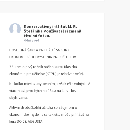
Konzervatívny inštitút M. R.
Štefánika
Používateľ si zmenil
titulnú fotku.
4 dní pred
POSLEDNÁ ŠANCA PRIHLÁSIŤ SA KURZ
EKONOMICKÉHO MYSLENIA PRE UČITEĽOV
Záujem o prvý ročník nášho kurzu Klasická
ekonómia pre učiteľov (KEPU) je relatívne veľký.
Niekoľko miest s ubytovaním je však ešte voľných. A
viac miest je voľných na účasť na kurze bez
ubytovania.
Aktívni stredoškolskí učitelia so záujmom o
ekonomické myslenie sa tak ešte môžu prihlásiť na
kurz DO 23. AUGUSTA.