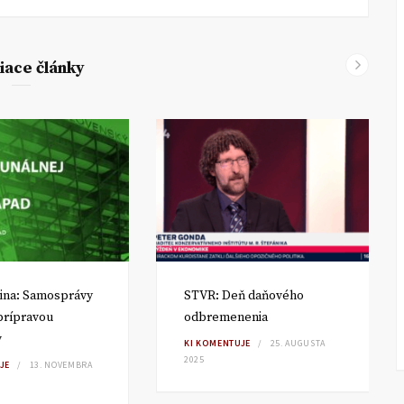
iace články
ina: Samosprávy
STVR: Deň daňového
 prípravou
odbremenenia
v
KI KOMENTUJE
25. AUGUSTA
2025
JE
13. NOVEMBRA