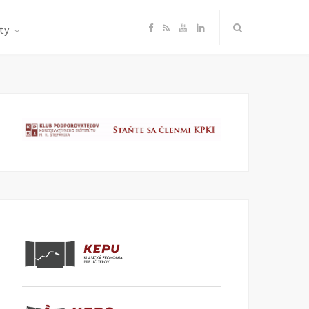
F
R
Y
L
ty
a
S
o
i
c
S
u
n
e
T
k
b
u
e
o
b
d
o
e
I
k
n