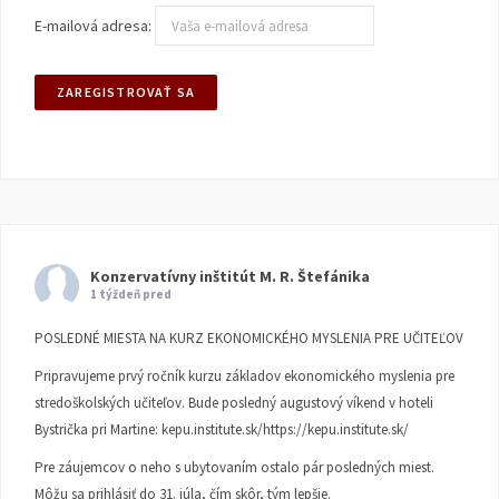
E-mailová adresa:
Konzervatívny inštitút M. R. Štefánika
1 týždeň pred
POSLEDNÉ MIESTA NA KURZ EKONOMICKÉHO MYSLENIA PRE UČITEĽOV
Pripravujeme prvý ročník kurzu základov ekonomického myslenia pre
stredoškolských učiteľov. Bude posledný augustový víkend v hoteli
Bystrička pri Martine:
kepu.institute.sk/https://kepu.institute.sk/
Pre záujemcov o neho s ubytovaním ostalo pár posledných miest.
Môžu sa prihlásiť do 31. júla, čím skôr, tým lepšie.