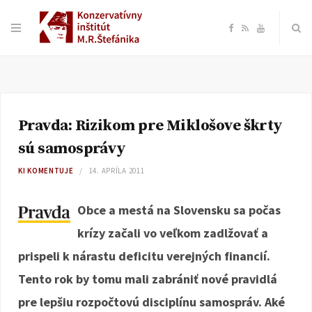
F
R
Y
a
S
o
c
S
u
Pravda: Rizikom pre Miklošove škrty
e
T
sú samosprávy
b
u
KI KOMENTUJE
14. APRÍLA 2011
o
b
Obce a mestá na Slovensku sa počas
krízy začali vo veľkom zadlžovať a
o
e
prispeli k nárastu deficitu verejných financií.
k
Tento rok by tomu mali zabrániť nové pravidlá
pre lepšiu rozpočtovú disciplínu samospráv. Aké