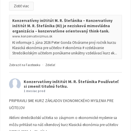
Zistiť viac
Konzervatívny inštitút M. R. Štefánika – Konzervatívny
inštitút M. R. Štefánika (KI) je nezisková mimovládna
organizácia – konzervatívne orientovaný think-tank.
www.konzervativizmus.sk
KI informuje 1. júna 2026 Peter Gonda Otvárame prvý ročník kurzu
Klasická ekonómia pre učiteľov # ekonómia # vzdelávanie
Stredoškolským učiteľom ponúkame unikátny vzdelávací kurz ek...
Zobraziť na Facebooku
·
Zdieľať
Konzervatívny inštitút M. R. Štefánika
Používateľ
si zmenil titulnú fotku.
1 mesiac pred
PRIPRAVILI SME KURZ ZÁKLADOV EKONOMICKÉHO MYSLENIA PRE
UČITEĽOV
Aktívni stredoškolskí učitelia so záujmom o ekonomické myslenie sa
môžu prihlásiť na náš víkendový kurz Klasická ekonómia pre učiteľov