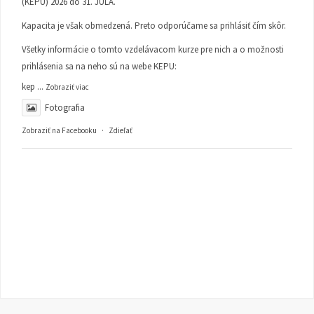
(KEPU) 2026 do 31. JÚLA.
Kapacita je však obmedzená. Preto odporúčame sa prihlásiť čím skôr.
Všetky informácie o tomto vzdelávacom kurze pre nich a o možnosti
prihlásenia sa na neho sú na webe KEPU:
kep
...
Zobraziť viac
Fotografia
Zobraziť na Facebooku
·
Zdieľať