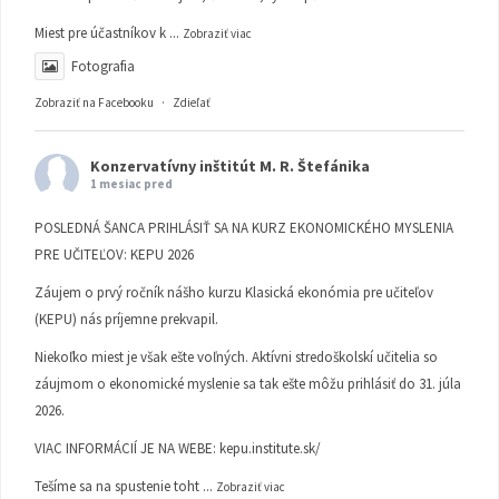
Miest pre účastníkov k
...
Zobraziť viac
Fotografia
Zobraziť na Facebooku
·
Zdieľať
Konzervatívny inštitút M. R. Štefánika
1 mesiac pred
POSLEDNÁ ŠANCA PRIHLÁSIŤ SA NA KURZ EKONOMICKÉHO MYSLENIA
PRE UČITEĽOV: KEPU 2026
Záujem o prvý ročník nášho kurzu Klasická ekonómia pre učiteľov
(KEPU) nás príjemne prekvapil.
Niekoľko miest je však ešte voľných. Aktívni stredoškolskí učitelia so
záujmom o ekonomické myslenie sa tak ešte môžu prihlásiť do 31. júla
2026.
VIAC INFORMÁCIÍ JE NA WEBE:
kepu.institute.sk/
Tešíme sa na spustenie toht
...
Zobraziť viac