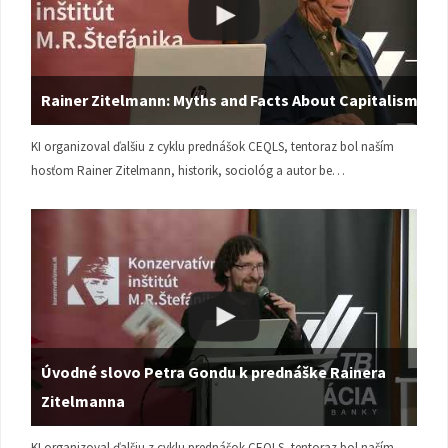
Rainer Zitelmann: Myths and Facts About Capitalism
KI organizoval ďalšiu z cyklu prednášok CEQLS, tentoraz bol naším
hosťom Rainer Zitelmann, historik, sociológ a autor be…
Úvodné slovo Petra Gondu k prednáške Rainera
Zitelmanna
KI organizoval ďalšiu z cyklu prednášok CEQLS, tentoraz bol naším