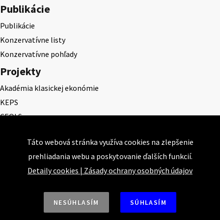
Publikácie
Publikácie
Konzervatívne listy
Konzervatívne pohľady
Projekty
Akadémia klasickej ekonómie
KEPS
CEQLS
Cena Dominika Tatarku
Táto webová stránka využíva cookies na zlepšenie
Cena Ernesta Valka
prehliadania webu a poskytovanie ďalších funkcií.
Študentská esej
Detaily cookies
|
Zásady ochrany osobných údajov
Deň daňového odbremenenia
NESÚHLASÍM
SÚHLASÍM
Nahor