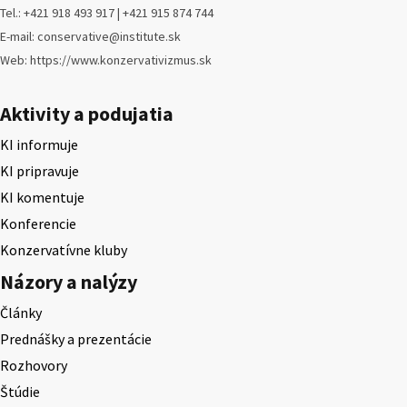
Tel.: +421 918 493 917 | +421 915 874 744
E-mail: conservative@institute.sk
Web: https://www.konzervativizmus.sk
Aktivity a podujatia
KI informuje
KI pripravuje
KI komentuje
Konferencie
Konzervatívne kluby
Názory a nalýzy
Články
Prednášky a prezentácie
Rozhovory
Štúdie