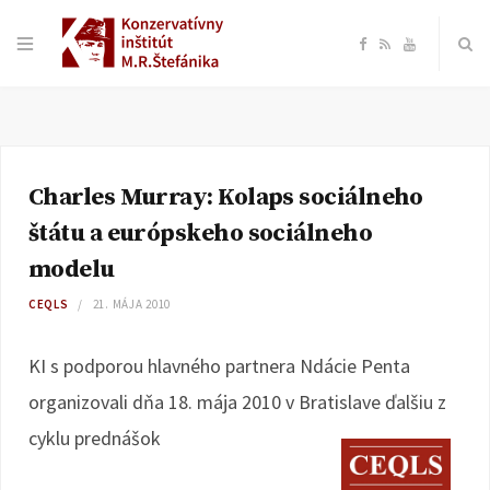
F
R
Y
a
S
o
c
S
u
Charles Murray: Kolaps sociálneho
e
T
štátu a európskeho sociálneho
b
u
modelu
CEQLS
21. MÁJA 2010
o
b
KI s podporou hlavného partnera Ndácie Penta
o
e
organizovali dňa 18. mája 2010 v Bratislave ďalšiu z
k
cyklu prednášok