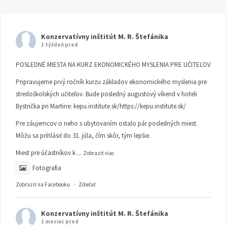
Konzervatívny inštitút M. R. Štefánika
1 týždeň pred
POSLEDNÉ MIESTA NA KURZ EKONOMICKÉHO MYSLENIA PRE UČITEĽOV
Pripravujeme prvý ročník kurzu základov ekonomického myslenia pre
stredoškolských učiteľov. Bude posledný augustový víkend v hoteli
Bystrička pri Martine:
kepu.institute.sk/https://kepu.institute.sk/
Pre záujemcov o neho s ubytovaním ostalo pár posledných miest.
Môžu sa prihlásiť do 31. júla, čím skôr, tým lepšie.
Miest pre účastníkov k
...
Zobraziť viac
Fotografia
Zobraziť na Facebooku
·
Zdieľať
Konzervatívny inštitút M. R. Štefánika
1 mesiac pred