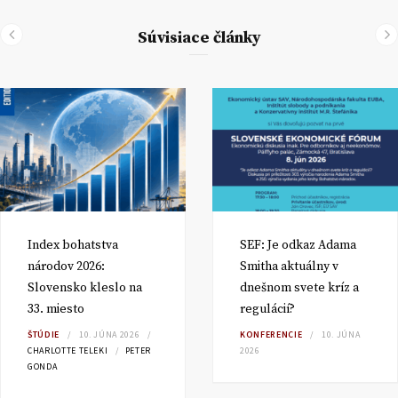
Súvisiace články
Index bohatstva
SEF: Je odkaz Adama
národov 2026:
Smitha aktuálny v
Slovensko kleslo na
dnešnom svete kríz a
33. miesto
regulácií?
ŠTÚDIE
10. JÚNA 2026
KONFERENCIE
10. JÚNA
CHARLOTTE TELEKI
PETER
2026
GONDA