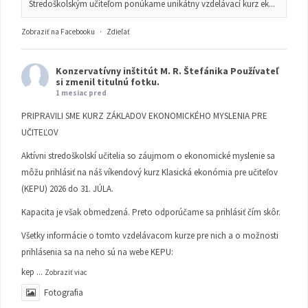
Stredoškolským učiteľom ponúkame unikátny vzdelávací kurz ek...
Zobraziť na Facebooku
·
Zdieľať
Konzervatívny inštitút M. R. Štefánika
Používateľ
si zmenil titulnú fotku.
1 mesiac pred
PRIPRAVILI SME KURZ ZÁKLADOV EKONOMICKÉHO MYSLENIA PRE
UČITEĽOV
Aktívni stredoškolskí učitelia so záujmom o ekonomické myslenie sa
môžu prihlásiť na náš víkendový kurz Klasická ekonómia pre učiteľov
(KEPU) 2026 do 31. JÚLA.
Kapacita je však obmedzená. Preto odporúčame sa prihlásiť čím skôr.
Všetky informácie o tomto vzdelávacom kurze pre nich a o možnosti
prihlásenia sa na neho sú na webe KEPU:
kep
...
Zobraziť viac
Fotografia