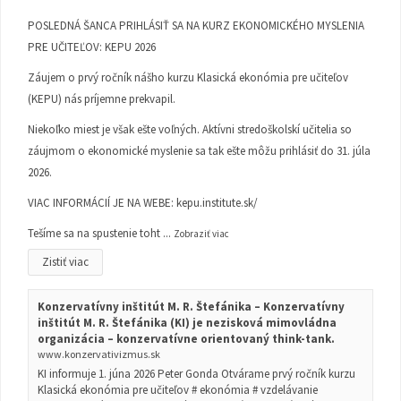
POSLEDNÁ ŠANCA PRIHLÁSIŤ SA NA KURZ EKONOMICKÉHO MYSLENIA
PRE UČITEĽOV: KEPU 2026
Záujem o prvý ročník nášho kurzu Klasická ekonómia pre učiteľov
(KEPU) nás príjemne prekvapil.
Niekoľko miest je však ešte voľných. Aktívni stredoškolskí učitelia so
záujmom o ekonomické myslenie sa tak ešte môžu prihlásiť do 31. júla
2026.
VIAC INFORMÁCIÍ JE NA WEBE:
kepu.institute.sk/
Tešíme sa na spustenie toht
...
Zobraziť viac
Zistiť viac
Konzervatívny inštitút M. R. Štefánika – Konzervatívny
inštitút M. R. Štefánika (KI) je nezisková mimovládna
organizácia – konzervatívne orientovaný think-tank.
www.konzervativizmus.sk
KI informuje 1. júna 2026 Peter Gonda Otvárame prvý ročník kurzu
Klasická ekonómia pre učiteľov # ekonómia # vzdelávanie