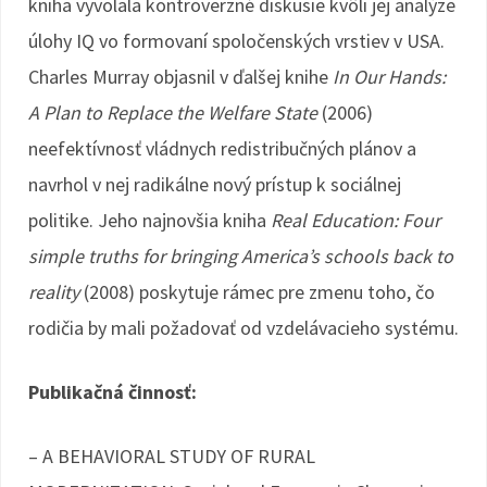
kniha vyvolala kontroverzné diskusie kvôli jej analýze
úlohy IQ vo formovaní spoločenských vrstiev v USA.
Charles Murray objasnil v ďalšej knihe
In Our Hands:
A Plan to Replace the Welfare State
(2006)
neefektívnosť vládnych redistribučných plánov a
navrhol v nej radikálne nový prístup k sociálnej
politike. Jeho najnovšia kniha
Real Education: Four
simple truths for bringing America’s schools back to
reality
(2008) poskytuje rámec pre zmenu toho, čo
rodičia by mali požadovať od vzdelávacieho systému.
Publikačná činnosť:
– A BEHAVIORAL STUDY OF RURAL