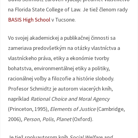
na Florida State College of Law. Je tiež členom rady
BASIS High School
v Tucsone.
Vo svojej akademickej a publikačnej činnosti sa
zameriava predovšetkým na otázky vlastníctva a
vlastníckeho práva, etiky a ekonómie tvorby
bohatstva, environmentálnej etiky a politiky,
racionálnej voľby a filozofie a histórie slobody.
Profesor Schmidtz je autorom viacerých kníh,
napríklad
Rational Choice and Moral Agency
(Princeton, 1995),
Elements of Justice
(Cambridge,
2006),
Person, Polis, Planet
(Oxford).
Je tiež spoluautorom kníh
Social Welfare and