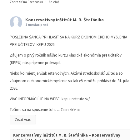
Zobraziť na Facebooku
·
Zdieľať
Konzervatívny inštitút M. R. Štefánika
1 mesiac pred
POSLEDNÁ ŠANCA PRIHLÁSIŤ SA NA KURZ EKONOMICKÉHO MYSLENIA
PRE UČITEĽOV: KEPU 2026
Záujem o prvý ročník nášho kurzu Klasická ekonómia pre učiteľov
(KEPU) nás príjemne prekvapil.
Niekoľko miest je však ešte voľných. Aktívni stredoškolskí učitelia so
záujmom o ekonomické myslenie sa tak ešte môžu prihlásiť do 31. júla
2026.
VIAC INFORMÁCIÍ JE NA WEBE:
kepu.institute.sk/
Tešíme sa na spustenie toht
...
Zobraziť viac
Zistiť viac
Konzervatívny inštitút M. R. Štefánika – Konzervatívny