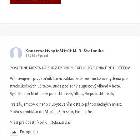
Konzervatívny inštitút M. R. Štefánika
1 týždeň pred
POSLEDNÉ MIESTA NA KURZ EKONOMICKÉHO MYSLENIA PRE UČITEĽOV
Pripravujeme prvý ročník kurzu základov ekonomického myslenia pre
stredoškolských učiteľov. Bude posledný augustový víkend v hoteli
Bystrička pri Martine:
kepu.institute.sk/https://kepu.institute.sk/
Pre záujemcov o neho s ubytovaním ostalo pár posledných miest.
Môžu sa prihlásiť do 31. júla, čím skôr, tým lepšie.
Miest pre účastníkov k
...
Zobraziť viac
Fotografia