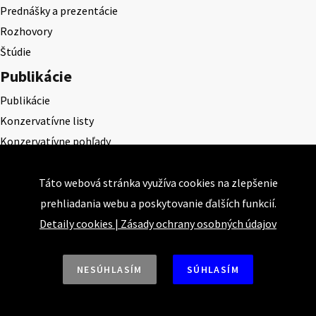
Prednášky a prezentácie
Rozhovory
Štúdie
Publikácie
Publikácie
Konzervatívne listy
Konzervatívne pohľady
Projekty
Táto webová stránka využíva cookies na zlepšenie
Akadémia klasickej ekonómie
prehliadania webu a poskytovanie ďalších funkcií.
KEPS
Detaily cookies
|
Zásady ochrany osobných údajov
CEQLS
Cena Dominika Tatarku
NESÚHLASÍM
SÚHLASÍM
Cena Ernesta Valka
Študentská esej
Deň daňového odbremenenia