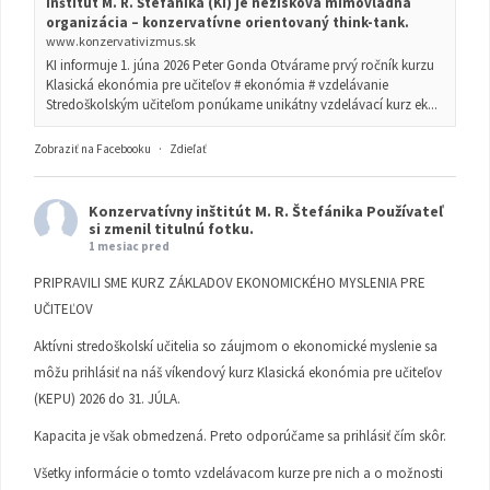
inštitút M. R. Štefánika (KI) je nezisková mimovládna
organizácia – konzervatívne orientovaný think-tank.
www.konzervativizmus.sk
KI informuje 1. júna 2026 Peter Gonda Otvárame prvý ročník kurzu
Klasická ekonómia pre učiteľov # ekonómia # vzdelávanie
Stredoškolským učiteľom ponúkame unikátny vzdelávací kurz ek...
Zobraziť na Facebooku
·
Zdieľať
Konzervatívny inštitút M. R. Štefánika
Používateľ
si zmenil titulnú fotku.
1 mesiac pred
PRIPRAVILI SME KURZ ZÁKLADOV EKONOMICKÉHO MYSLENIA PRE
UČITEĽOV
Aktívni stredoškolskí učitelia so záujmom o ekonomické myslenie sa
môžu prihlásiť na náš víkendový kurz Klasická ekonómia pre učiteľov
(KEPU) 2026 do 31. JÚLA.
Kapacita je však obmedzená. Preto odporúčame sa prihlásiť čím skôr.
Všetky informácie o tomto vzdelávacom kurze pre nich a o možnosti