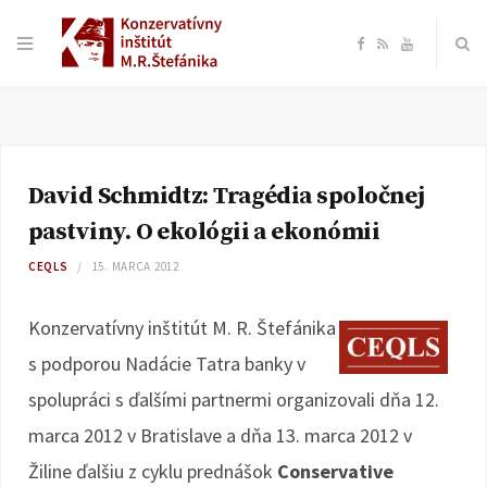
F
R
Y
a
S
o
c
S
u
David Schmidtz: Tragédia spoločnej
e
T
pastviny. O ekológii a ekonómii
b
u
CEQLS
15. MARCA 2012
o
b
Konzervatívny inštitút M. R. Štefánika
s podporou Nadácie Tatra banky v
o
e
spolupráci s ďalšími partnermi organizovali dňa 12.
k
marca 2012 v Bratislave a dňa 13. marca 2012 v
Žiline ďalšiu z cyklu prednášok
Conservative