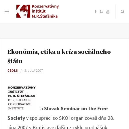
F
R
Y
a
S
o
c
S
u
Ekonómia, etika a kríza sociálneho
e
T
štátu
b
u
CEQLS
2. JÚLA 2007
o
b
o
e
a
Slovak Seminar on the Free
k
Society
v spolupráci so SKOI
organizovali dňa 28.
júna 2007 v Bratislave ďalšiu z cyklu prednášok