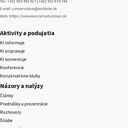
Tel.: +421 918 493 917 | +421 915 874 744
E-mail: conservative@institute.sk
Web: https://www.konzervativizmus.sk
Aktivity a podujatia
KI informuje
KI pripravuje
KI komentuje
Konferencie
Konzervatívne kluby
Názory a nalýzy
Články
Prednášky a prezentácie
Rozhovory
Štúdie