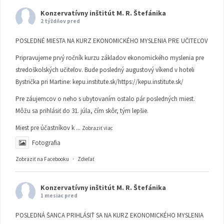
Konzervatívny inštitút M. R. Štefánika
2 týždňov pred
POSLEDNÉ MIESTA NA KURZ EKONOMICKÉHO MYSLENIA PRE UČITEĽOV
Pripravujeme prvý ročník kurzu základov ekonomického myslenia pre
stredoškolských učiteľov. Bude posledný augustový víkend v hoteli
Bystrička pri Martine:
kepu.institute.sk/https://kepu.institute.sk/
Pre záujemcov o neho s ubytovaním ostalo pár posledných miest.
Môžu sa prihlásiť do 31. júla, čím skôr, tým lepšie.
Miest pre účastníkov k
...
Zobraziť viac
Fotografia
Zobraziť na Facebooku
·
Zdieľať
Konzervatívny inštitút M. R. Štefánika
1 mesiac pred
POSLEDNÁ ŠANCA PRIHLÁSIŤ SA NA KURZ EKONOMICKÉHO MYSLENIA