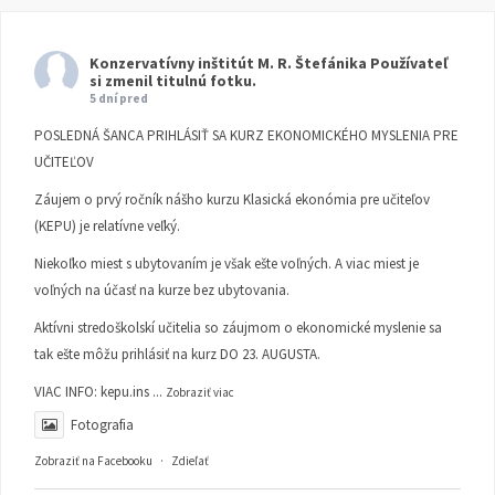
Konzervatívny inštitút M. R. Štefánika
Používateľ
si zmenil titulnú fotku.
5 dní pred
POSLEDNÁ ŠANCA PRIHLÁSIŤ SA KURZ EKONOMICKÉHO MYSLENIA PRE
UČITEĽOV
Záujem o prvý ročník nášho kurzu Klasická ekonómia pre učiteľov
(KEPU) je relatívne veľký.
Niekoľko miest s ubytovaním je však ešte voľných. A viac miest je
voľných na účasť na kurze bez ubytovania.
Aktívni stredoškolskí učitelia so záujmom o ekonomické myslenie sa
tak ešte môžu prihlásiť na kurz DO 23. AUGUSTA.
VIAC INFO:
kepu.ins
...
Zobraziť viac
Fotografia
Zobraziť na Facebooku
·
Zdieľať