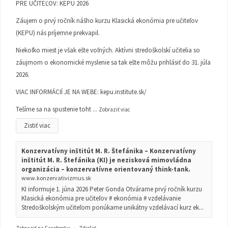
PRE UČITEĽOV: KEPU 2026
Záujem o prvý ročník nášho kurzu Klasická ekonómia pre učiteľov
(KEPU) nás príjemne prekvapil.
Niekoľko miest je však ešte voľných. Aktívni stredoškolskí učitelia so
záujmom o ekonomické myslenie sa tak ešte môžu prihlásiť do 31. júla
2026.
VIAC INFORMÁCIÍ JE NA WEBE:
kepu.institute.sk/
Tešíme sa na spustenie toht
...
Zobraziť viac
Zistiť viac
Konzervatívny inštitút M. R. Štefánika – Konzervatívny
inštitút M. R. Štefánika (KI) je nezisková mimovládna
organizácia – konzervatívne orientovaný think-tank.
www.konzervativizmus.sk
KI informuje 1. júna 2026 Peter Gonda Otvárame prvý ročník kurzu
Klasická ekonómia pre učiteľov # ekonómia # vzdelávanie
Stredoškolským učiteľom ponúkame unikátny vzdelávací kurz ek...