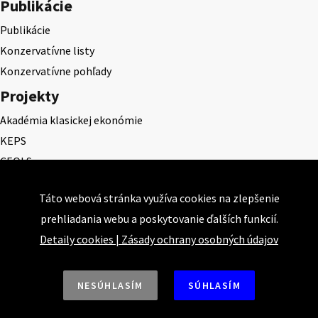
Publikácie
Publikácie
Konzervatívne listy
Konzervatívne pohľady
Projekty
Akadémia klasickej ekonómie
KEPS
CEQLS
Cena Dominika Tatarku
Táto webová stránka využíva cookies na zlepšenie
Cena Ernesta Valka
prehliadania webu a poskytovanie ďalších funkcií.
Študentská esej
Detaily cookies
|
Zásady ochrany osobných údajov
Deň daňového odbremenenia
NESÚHLASÍM
SÚHLASÍM
Nahor