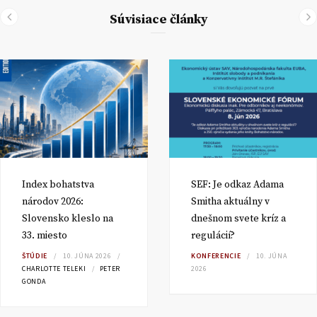
Súvisiace články
Index bohatstva
SEF: Je odkaz Adama
národov 2026:
Smitha aktuálny v
Slovensko kleslo na
dnešnom svete kríz a
33. miesto
regulácií?
ŠTÚDIE
10. JÚNA 2026
KONFERENCIE
10. JÚNA
CHARLOTTE TELEKI
PETER
2026
GONDA