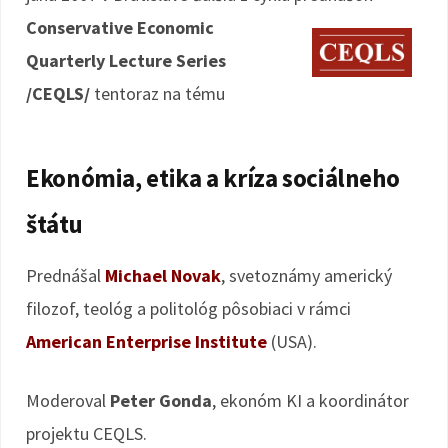
Conservative Economic
Quarterly Lecture Series
/CEQLS/
tentoraz na tému
Ekonómia, etika a kríza sociálneho
štátu
Prednášal
Michael Novak
, svetoznámy americký
filozof, teológ a politológ pôsobiaci v rámci
American Enterprise Institute
(USA).
Moderoval
Peter Gonda
, ekonóm KI a koordinátor
projektu CEQLS.