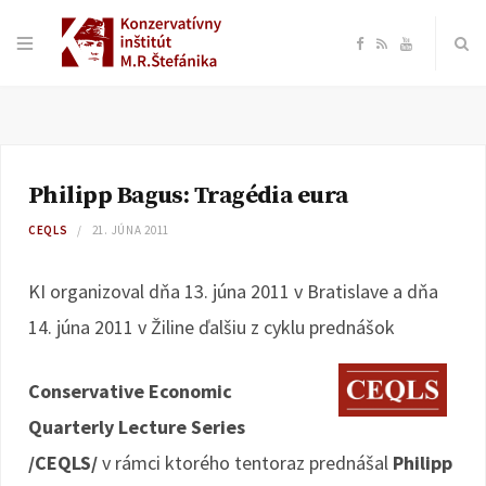
F
R
Y
a
S
o
c
S
u
Philipp Bagus: Tragédia eura
e
T
CEQLS
21. JÚNA 2011
b
u
KI
organizoval dňa 13. júna 2011 v Bratislave a dňa
o
b
14. júna 2011 v Žiline ďalšiu z cyklu prednášok
o
e
Conservative Economic
k
Quarterly Lecture Series
/CEQLS/
v rámci ktorého tentoraz prednášal
Philipp