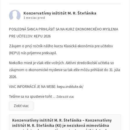
Konzervatívny inštitút M. R. Štefánika
1 mesiac pred
POSLEDNÁ ŠANCA PRIHLÁSIŤ SA NA KURZ EKONOMICKÉHO MYSLENIA
PRE UČITEĽOV: KEPU 2026
Záujem o prvý ročník nášho kurzu Klasická ekonómia pre učiteľov
(KEPU) nás príjemne prekvapil.
Niekoľko miest je však ešte voľných. Aktívni stredoškolskí učitelia so
záujmom o ekonomické myslenie sa tak ešte môžu prihlásiť do 31. júla
2026.
VIAC INFORMÁCIÍ JE NA WEBE:
kepu.institute.sk/
Tešíme sa na spustenie toht
...
Zobraziť viac
Zistiť viac
Konzervatívny inštitút M. R. Štefánika – Konzervatívny
inštitút M. R. Štefánika (KI) je nezisková mimovládna