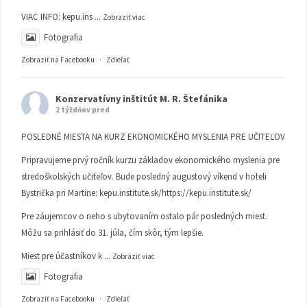
VIAC INFO:
kepu.ins
...
Zobraziť viac
Fotografia
Zobraziť na Facebooku
·
Zdieľať
Konzervatívny inštitút M. R. Štefánika
2 týždňov pred
POSLEDNÉ MIESTA NA KURZ EKONOMICKÉHO MYSLENIA PRE UČITEĽOV
Pripravujeme prvý ročník kurzu základov ekonomického myslenia pre
stredoškolských učiteľov. Bude posledný augustový víkend v hoteli
Bystrička pri Martine:
kepu.institute.sk/https://kepu.institute.sk/
Pre záujemcov o neho s ubytovaním ostalo pár posledných miest.
Môžu sa prihlásiť do 31. júla, čím skôr, tým lepšie.
Miest pre účastníkov k
...
Zobraziť viac
Fotografia
Zobraziť na Facebooku
·
Zdieľať