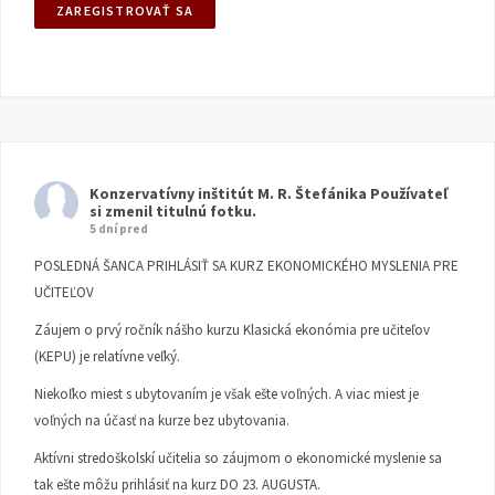
Konzervatívny inštitút M. R. Štefánika
Používateľ
si zmenil titulnú fotku.
5 dní pred
POSLEDNÁ ŠANCA PRIHLÁSIŤ SA KURZ EKONOMICKÉHO MYSLENIA PRE
UČITEĽOV
Záujem o prvý ročník nášho kurzu Klasická ekonómia pre učiteľov
(KEPU) je relatívne veľký.
Niekoľko miest s ubytovaním je však ešte voľných. A viac miest je
voľných na účasť na kurze bez ubytovania.
Aktívni stredoškolskí učitelia so záujmom o ekonomické myslenie sa
tak ešte môžu prihlásiť na kurz DO 23. AUGUSTA.