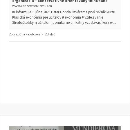
organizácia – konzervatívne orientovaný think-tank.
www.konzervativizmus.sk
KI informuje 1. júna 2026 Peter Gonda Otvárame prvý ročník kurzu
Klasická ekonómia pre učiteľov # ekonómia # vzdelávanie
Stredoškolským učiteľom ponúkame unikátny vzdelávací kurz ek...
Zobraziť na Facebooku
·
Zdieľať