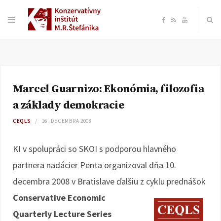
F
R
Y
a
S
o
c
S
u
Marcel Guarnizo: Ekonómia, filozofia
e
T
a základy demokracie
b
u
CEQLS
16. DECEMBRA 2008
o
b
KI v spolupráci so SKOI s podporou hlavného
partnera nadácier Penta organizoval dňa 10.
o
e
decembra 2008 v Bratislave ďalšiu z cyklu prednášok
k
Conservative Economic
Quarterly Lecture Series