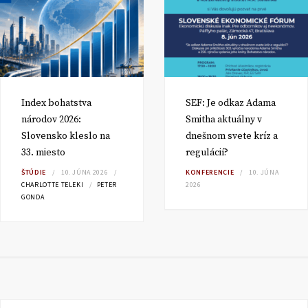
Index bohatstva
SEF: Je odkaz Adama
národov 2026:
Smitha aktuálny v
Slovensko kleslo na
dnešnom svete kríz a
33. miesto
regulácií?
ŠTÚDIE
10. JÚNA 2026
KONFERENCIE
10. JÚNA
CHARLOTTE TELEKI
PETER
2026
GONDA