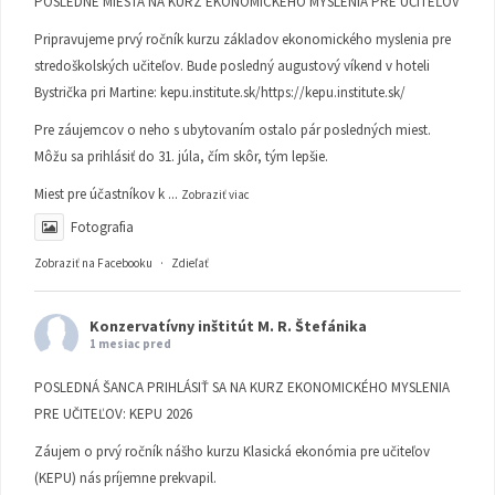
POSLEDNÉ MIESTA NA KURZ EKONOMICKÉHO MYSLENIA PRE UČITEĽOV
Pripravujeme prvý ročník kurzu základov ekonomického myslenia pre
stredoškolských učiteľov. Bude posledný augustový víkend v hoteli
Bystrička pri Martine:
kepu.institute.sk/https://kepu.institute.sk/
Pre záujemcov o neho s ubytovaním ostalo pár posledných miest.
Môžu sa prihlásiť do 31. júla, čím skôr, tým lepšie.
Miest pre účastníkov k
...
Zobraziť viac
Fotografia
Zobraziť na Facebooku
·
Zdieľať
Konzervatívny inštitút M. R. Štefánika
1 mesiac pred
POSLEDNÁ ŠANCA PRIHLÁSIŤ SA NA KURZ EKONOMICKÉHO MYSLENIA
PRE UČITEĽOV: KEPU 2026
Záujem o prvý ročník nášho kurzu Klasická ekonómia pre učiteľov
(KEPU) nás príjemne prekvapil.