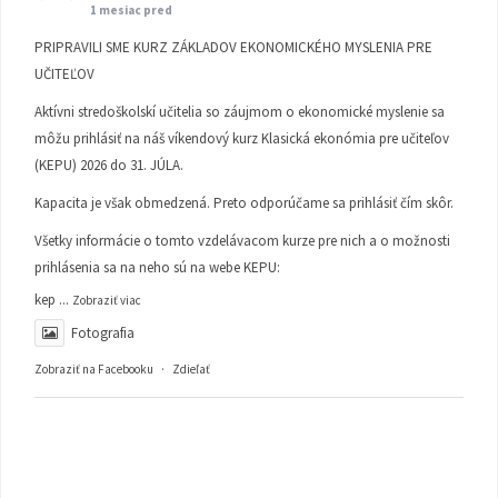
1 mesiac pred
PRIPRAVILI SME KURZ ZÁKLADOV EKONOMICKÉHO MYSLENIA PRE
UČITEĽOV
Aktívni stredoškolskí učitelia so záujmom o ekonomické myslenie sa
môžu prihlásiť na náš víkendový kurz Klasická ekonómia pre učiteľov
(KEPU) 2026 do 31. JÚLA.
Kapacita je však obmedzená. Preto odporúčame sa prihlásiť čím skôr.
Všetky informácie o tomto vzdelávacom kurze pre nich a o možnosti
prihlásenia sa na neho sú na webe KEPU:
kep
...
Zobraziť viac
Fotografia
Zobraziť na Facebooku
·
Zdieľať