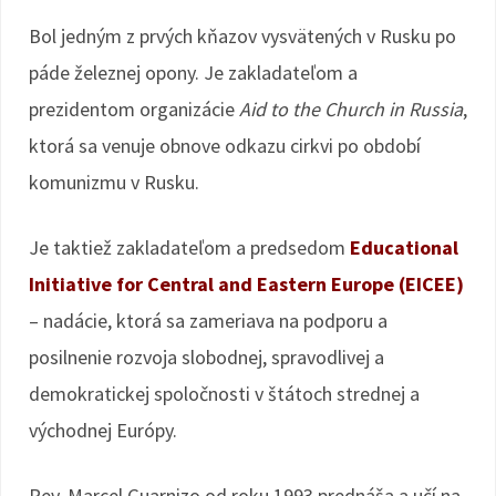
Bol jedným z prvých kňazov vysvätených v Rusku po
páde železnej opony. Je zakladateľom a
prezidentom organizácie
Aid to the Church in Russia
,
ktorá sa venuje obnove odkazu cirkvi po období
komunizmu v Rusku.
Je taktiež zakladateľom a predsedom
Educational
Initiative for Central and Eastern Europe (EICEE)
– nadácie, ktorá sa zameriava na podporu a
posilnenie rozvoja slobodnej, spravodlivej a
demokratickej spoločnosti v štátoch strednej a
východnej Európy.
Rev. Marcel Guarnizo od roku 1993 prednáša a učí na