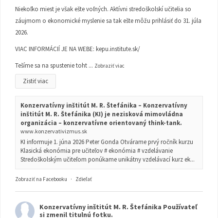
Niekoľko miest je však ešte voľných. Aktívni stredoškolskí učitelia so
záujmom o ekonomické myslenie sa tak ešte môžu prihlásiť do 31. júla
2026.
VIAC INFORMÁCIÍ JE NA WEBE:
kepu.institute.sk/
Tešíme sa na spustenie toht
...
Zobraziť viac
Zistiť viac
Konzervatívny inštitút M. R. Štefánika – Konzervatívny
inštitút M. R. Štefánika (KI) je nezisková mimovládna
organizácia – konzervatívne orientovaný think-tank.
www.konzervativizmus.sk
KI informuje 1. júna 2026 Peter Gonda Otvárame prvý ročník kurzu
Klasická ekonómia pre učiteľov # ekonómia # vzdelávanie
Stredoškolským učiteľom ponúkame unikátny vzdelávací kurz ek...
Zobraziť na Facebooku
·
Zdieľať
Konzervatívny inštitút M. R. Štefánika
Používateľ
si zmenil titulnú fotku.