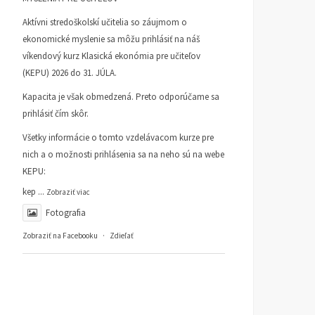
Aktívni stredoškolskí učitelia so záujmom o
ekonomické myslenie sa môžu prihlásiť na náš
víkendový kurz Klasická ekonómia pre učiteľov
(KEPU) 2026 do 31. JÚLA.
Kapacita je však obmedzená. Preto odporúčame sa
prihlásiť čím skôr.
Všetky informácie o tomto vzdelávacom kurze pre
nich a o možnosti prihlásenia sa na neho sú na webe
KEPU:
kep
...
Zobraziť viac
Fotografia
Zobraziť na Facebooku
·
Zdieľať