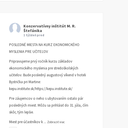
Konzervatívny inštitút M. R.
Štefánika
1 týždeň pred
POSLEDNÉ MIESTA NA KURZ EKONOMICKÉHO
MYSLENIA PRE UČITEĽOV
Pripravujeme prvý ročník kurzu základov
ekonomického myslenia pre stredoškolských
učiteľov. Bude posledný augustový víkend v hoteli
Bystrička pri Martine:
kepu.institute.sk/https://kepu.institute.sk/
Pre záujemcov o neho s ubytovaním ostalo pár
posledných miest. Môžu sa prihlásiť do 31. júla, čím
skôr, tým lepšie.
Miest pre účastníkov k
...
Zobraziť viac