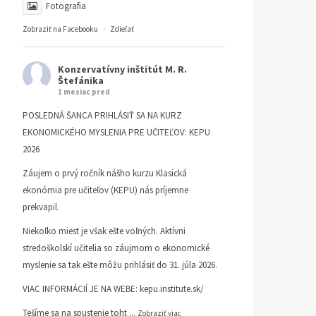
Fotografia
Zobraziť na Facebooku
·
Zdieľať
Konzervatívny inštitút M. R.
Štefánika
1 mesiac pred
POSLEDNÁ ŠANCA PRIHLÁSIŤ SA NA KURZ
EKONOMICKÉHO MYSLENIA PRE UČITEĽOV: KEPU
2026
Záujem o prvý ročník nášho kurzu Klasická
ekonómia pre učiteľov (KEPU) nás príjemne
prekvapil.
Niekoľko miest je však ešte voľných. Aktívni
stredoškolskí učitelia so záujmom o ekonomické
myslenie sa tak ešte môžu prihlásiť do 31. júla 2026.
VIAC INFORMÁCIÍ JE NA WEBE:
kepu.institute.sk/
Tešíme sa na spustenie toht
...
Zobraziť viac