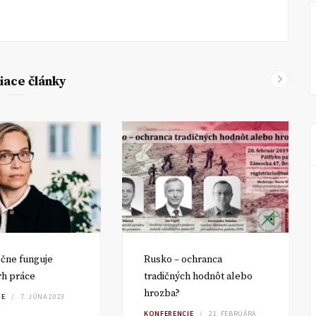
iace články
čne funguje
Rusko – ochranca
rh práce
tradičných hodnôt alebo
hrozba?
IE
7. JÚNA 2023
KONFERENCIE
21. FEBRUÁRA