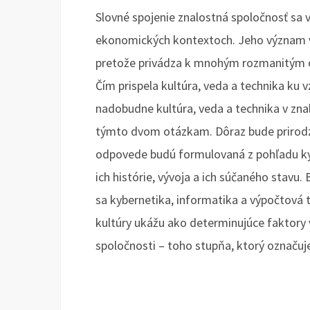
Slovné spojenie znalostná spoločnosť sa v
ekonomických kontextoch. Jeho význam vš
pretože privádza k mnohým rozmanitým o
Čím prispela kultúra, veda a technika ku 
nadobudne kultúra, veda a technika v zn
týmto dvom otázkam. Dôraz bude prirodze
odpovede budú formulovaná z pohľadu kyb
ich histórie, vývoja a ich súčaného stavu
sa kybernetika, informatika a výpočtová 
kultúry ukážu ako determinujúce faktory
spoločnosti – toho stupňa, ktorý označu