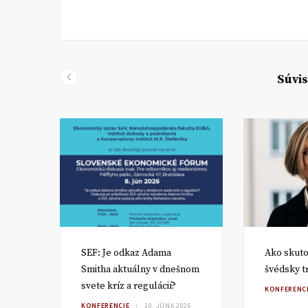
Súvis
ite
SEF: Je odkaz Adama
Ako skuto
Smitha aktuálny v dnešnom
švédsky t
svete kríz a regulácií?
KONFERENC
RA
KONFERENCIE
10. JÚNA 2026