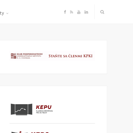
F
R
Y
L
ty
a
S
o
i
c
S
u
n
e
T
k
b
u
e
o
b
d
o
e
I
k
n