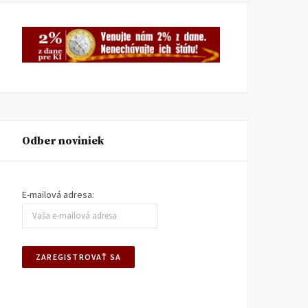
Odber noviniek
E-mailová adresa:
Seminár: Mýty o socializme
a sociálnom štáte
KONFERENCIE
28. JÚNA 2018
Akú EÚ chceme? Pohľad
ekonómov
KONFERENCIE
13. MARCA 20