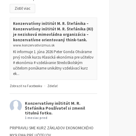
Zistiť viac
Konzervatívny inštitút M. R. Štefánika –
Konzervatívny inštitút M. R. Štefánika (KI)
je nezisková mimovládna organizácia –
konzervatívne orientovaný think-tank.
www.konzervativizmus.sk
KI informuje 1. júna 2026 Peter Gonda Otvárame
prvý ročník kurzu Klasická ekonómia pre učiteľov
# ekonómia # vzdelávanie Stredoškolským
učiteľom ponúkame unikátny vzdelávací kurz
ek...
Zobraziť na Facebooku
·
Zdieľať
Konzervatívny inštitút M. R.
Štefánika
Používateľ si zmenil
titulnú fotku.
1 mesiac pred
PRIPRAVILI SME KURZ ZÁKLADOV EKONOMICKÉHO
MYSLENIA PRE UČITEĽOV