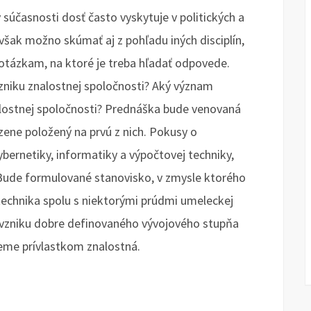
 súčasnosti dosť často vyskytuje v politických a
ak možno skúmať aj z pohľadu iných disciplín,
tázkam, na ktoré je treba hľadať odpovede.
vzniku znalostnej spoločnosti? Aký význam
alostnej spoločnosti? Prednáška bude venovaná
ne položený na prvú z nich. Pokusy o
ernetiky, informatiky a výpočtovej techniky,
. Bude formulované stanovisko, v zmysle ktorého
technika spolu s niektorými prúdmi umeleckej
 vzniku dobre definovaného vývojového stupňa
jeme prívlastkom znalostná.