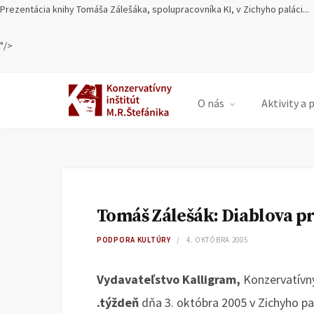
Prezentácia knihy Tomáša Zálešáka, spolupracovníka KI, v Zichyho paláci...
"/>
O nás
Aktivity a 
Tomáš Zálešák: Diablova p
PODPORA KULTÚRY
4. OKTÓBRA 2005
Vydavateľstvo Kalligram,
Konzervatívny
.týždeň
dňa 3. októbra 2005 v Zichyho pal