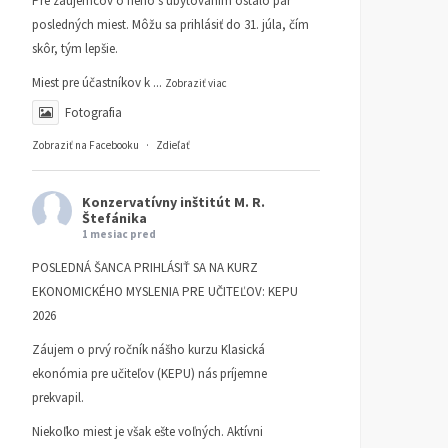
Pre záujemcov o neho s ubytovaním ostalo pár
posledných miest. Môžu sa prihlásiť do 31. júla, čím
skôr, tým lepšie.
Miest pre účastníkov k
...
Zobraziť viac
Fotografia
Zobraziť na Facebooku
·
Zdieľať
Konzervatívny inštitút M. R.
Štefánika
1 mesiac pred
POSLEDNÁ ŠANCA PRIHLÁSIŤ SA NA KURZ
EKONOMICKÉHO MYSLENIA PRE UČITEĽOV: KEPU
2026
Záujem o prvý ročník nášho kurzu Klasická
ekonómia pre učiteľov (KEPU) nás príjemne
prekvapil.
Niekoľko miest je však ešte voľných. Aktívni