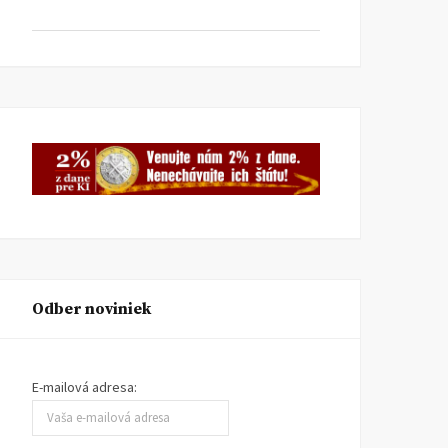
Krst knihy Dvadsaťpäť 2014
Diskusia o knihe Rozhov
>< 1989 a debata s autormi
s Rudolfom Filom
PODPORA KULTÚRY
12. MÁJA
PODPORA KULTÚRY
25. JÚ
2014
2013
Odber noviniek
E-mailová adresa: