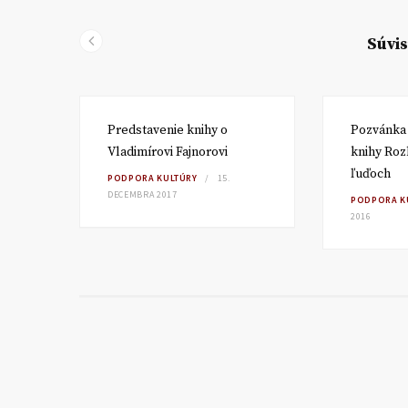
Súvis
ore
Predstavenie knihy o
Pozvánka 
Vladimírovi Fajnorovi
knihy Roz
ARCA
ľuďoch
PODPORA KULTÚRY
15.
DECEMBRA 2017
PODPORA K
2016