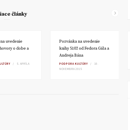
iace články
na uvedenie
Pozvánka na uvedenie
hovory o dobe a
knihy 5102 od Fedora Gála a
Andreja Bána
ULTÚRY
5. APRÍLA
PODPORA KULTÚRY
10.
NOVEMBRA 2015