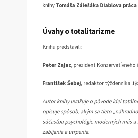
knihy
Tomáša Zálešáka
Diablova práca
Úvahy o totalitarizme
Knihu predstavili:
Peter Zajac
, prezident Konzervatívneho 
František Šebej
, redaktor týždenníka .t
Autor knihy uvažuje o pôvode ideí totáln
opisuje spôsob, akým sa tieto „náhradno
súčasťou psychológie moderných más a i
zabíjania a utrpenia.