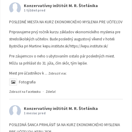
Konzervatívny inštitút M. R. Štefánika
1 týždeň pred
POSLEDNÉ MIESTA NA KURZ EKONOMICKÉHO MYSLENIA PRE UČITEĽOV
Pripravujeme prvý ročník kurzu základov ekonomického myslenia pre
stredoškolských učiteľov. Bude posledný augustový víkend v hoteli
Bystrička pri Martine:
kepu.institute.sk/https://kepu.institute.sk/
Pre záujemcov o neho s ubytovaním ostalo pár posledných miest.
Môžu sa prihlásiť do 31. júla, čím skôr, tým lepšie.
Miest pre účastníkov k
...
Zobraziť viac
Fotografia
Zobraziť na Facebooku
·
Zdieľať
Konzervatívny inštitút M. R. Štefánika
1 mesiac pred
POSLEDNÁ ŠANCA PRIHLÁSIŤ SA NA KURZ EKONOMICKÉHO MYSLENIA
PRE UČITEĽOV: KEPU 2026