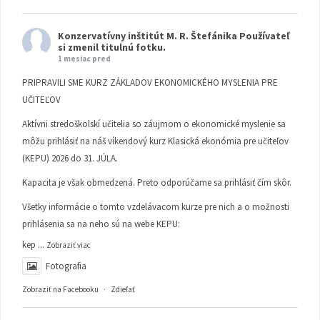
Konzervatívny inštitút M. R. Štefánika
Používateľ
si zmenil titulnú fotku.
1 mesiac pred
PRIPRAVILI SME KURZ ZÁKLADOV EKONOMICKÉHO MYSLENIA PRE
UČITEĽOV
Aktívni stredoškolskí učitelia so záujmom o ekonomické myslenie sa
môžu prihlásiť na náš víkendový kurz Klasická ekonómia pre učiteľov
(KEPU) 2026 do 31. JÚLA.
Kapacita je však obmedzená. Preto odporúčame sa prihlásiť čím skôr.
Všetky informácie o tomto vzdelávacom kurze pre nich a o možnosti
prihlásenia sa na neho sú na webe KEPU:
kep
...
Zobraziť viac
Fotografia
Zobraziť na Facebooku
·
Zdieľať