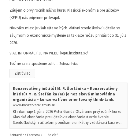
Záujem o prvý ročník nášho kurzu Klasická ekonómia pre učiteľov
(KEPU) nás príjemne prekvapil.
Niekoľko miest je však ešte voľných. Aktívni stredoškolskí učitelia so
záujmom o ekonomické myslenie sa tak ešte môžu prihlásiť do 31. júla
2026.
VIAC INFORMÁCIÍ JE NA WEBE:
kepu.institute.sk/
Tešíme sa na spustenie toht
...
Zobraziť viac
Zistiť viac
Konzervatívny inštitút M. R. Štefánika – Konzervatívny
inštitút M. R. Štefánika (KI) je nezisková mimovládna
organizácia – konzervatívne orientovaný think-tank.
www.konzervativizmus.sk
KI informuje 1. júna 2026 Peter Gonda Otvárame prvý ročník kurzu
Klasická ekonómia pre učiteľov # ekonómia # vzdelávanie
Stredoškolským učiteľom ponúkame unikátny vzdelávací kurz ek...
Zobraziť na Facebooku
·
Zdieľať