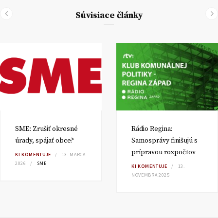
Súvisiace články
SME: Zrušiť okresné
Rádio Regina:
úrady, spájať obce?
Samosprávy finišujú s
prípravou rozpočtov
KI KOMENTUJE
13. MARCA
2026
SME
KI KOMENTUJE
13.
NOVEMBRA 2025