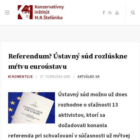
F
R
Y
a
S
o
c
S
u
Referendum? Ústavný súd rozlúskne
e
T
mŕtvu euroústavu
b
u
KI KOMENTUJE
27. FEBRUÁRA 2008
AKTUÁLNE.SK
o
b
Ústavný súd možno už dnes
rozhodne o sťažnosti 13
o
e
aktivistov, ktorí sa
k
dožadovali konania
referenda pri schvaľovaní v súčasnosti už mŕtvej