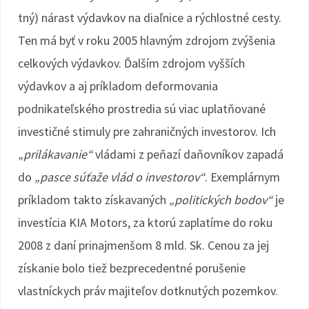
tný) nárast výdavkov na diaľnice a rýchlostné cesty.
Ten má byť v roku 2005 hlavným zdrojom zvýšenia
celkových výdavkov. Ďalším zdrojom vyšších
výdavkov a aj príkladom deformovania
podnikateľského prostredia sú viac uplatňované
investičné stimuly pre zahraničných investorov. Ich
„prilákavanie“
vládami z peňazí daňovníkov zapadá
do
„pasce súťaže vlád o investorov“
. Exemplárnym
príkladom takto získavaných
„politických bodov“
je
investícia KIA Motors, za ktorú zaplatíme do roku
2008 z daní prinajmenšom 8 mld. Sk. Cenou za jej
získanie bolo tiež bezprecedentné porušenie
vlastníckych práv majiteľov dotknutých pozemkov.