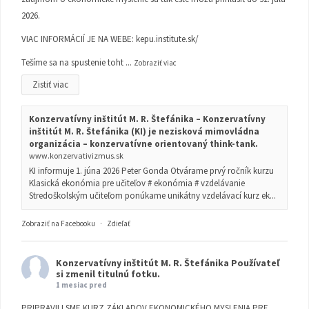
2026.
VIAC INFORMÁCIÍ JE NA WEBE:
kepu.institute.sk/
Tešíme sa na spustenie toht
...
Zobraziť viac
Zistiť viac
Konzervatívny inštitút M. R. Štefánika – Konzervatívny
inštitút M. R. Štefánika (KI) je nezisková mimovládna
organizácia – konzervatívne orientovaný think-tank.
www.konzervativizmus.sk
KI informuje 1. júna 2026 Peter Gonda Otvárame prvý ročník kurzu
Klasická ekonómia pre učiteľov # ekonómia # vzdelávanie
Stredoškolským učiteľom ponúkame unikátny vzdelávací kurz ek...
Zobraziť na Facebooku
·
Zdieľať
Konzervatívny inštitút M. R. Štefánika
Používateľ
si zmenil titulnú fotku.
1 mesiac pred
PRIPRAVILI SME KURZ ZÁKLADOV EKONOMICKÉHO MYSLENIA PRE