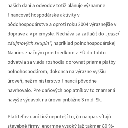
našich daní a odvodov totiž plánuje významne
financovať hospodárske aktivity v
pôdohospodárstve a oproti roku 2004 výraznejšie v
doprave a v priemysle. Necháva sa zatlačiť do
„pascí
záujmových skupín“
, napríklad poľnohospodárskej.
Napriek značným prostriedkom z EÚ do tohto
odvetvia sa vláda rozhodla dorovnať priame platby
poľnohospodárom, dokonca na výrazne vyššiu
úroveň, než ministerstvo financií pôvodne
navrhovalo. Pre daňových poplatníkov to znamená
navyše výdavok na úrovni približne 3 mld. Sk.
Platiteľov daní tiež nepoteší to, čo naopak vítajú
stavebné firmy: enormne vysoký (až takmer 80 %-