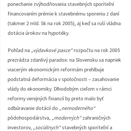
ponechanie zvýhodňovania stavebných sporiteľní
financovaním prémie k stavebnému sporeniu z daní
(takmer 2 mld. Sk na rok 2005), aj keď sa ruší vládna
dotácia úrokov na hypotéky.
Pohľad na
„výdavkové pasce“
rozpočtu na rok 2005
prezrádza zdanlivý paradox: na Slovensku sa napriek
viacerým ekonomickým reformám prehlbuje
podstatná deformácia v spoločnosti – zasahovanie
vlády do ekonomiky. Dlhodobým cieľom v rámci
reformy verejných financií by preto malo byť
odbúravanie dotácií do
„nemoderného“
pôdohospodárstva,
„moderných“
zahraničných
investorov,
„sociálnych“
stavebných sporiteľní a