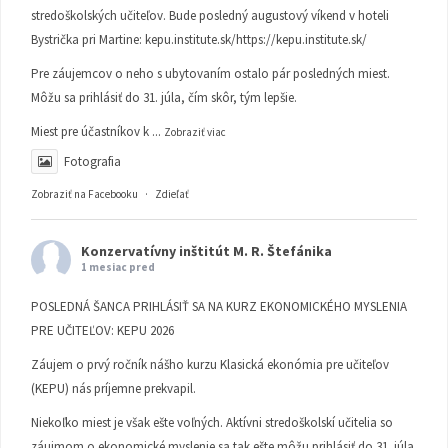
stredoškolských učiteľov. Bude posledný augustový víkend v hoteli
Bystrička pri Martine:
kepu.institute.sk/https://kepu.institute.sk/
Pre záujemcov o neho s ubytovaním ostalo pár posledných miest.
Môžu sa prihlásiť do 31. júla, čím skôr, tým lepšie.
Miest pre účastníkov k
...
Zobraziť viac
Fotografia
Zobraziť na Facebooku
·
Zdieľať
Konzervatívny inštitút M. R. Štefánika
1 mesiac pred
POSLEDNÁ ŠANCA PRIHLÁSIŤ SA NA KURZ EKONOMICKÉHO MYSLENIA
PRE UČITEĽOV: KEPU 2026
Záujem o prvý ročník nášho kurzu Klasická ekonómia pre učiteľov
(KEPU) nás príjemne prekvapil.
Niekoľko miest je však ešte voľných. Aktívni stredoškolskí učitelia so
záujmom o ekonomické myslenie sa tak ešte môžu prihlásiť do 31. júla