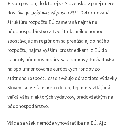
Prvou pascou, do ktorej sa Slovensko v plnej miere
dostáva je
„výdavková pasca EÚ“
. Deformovaná
štruktúra rozpočtu EÚ zameraná najmä na
pôdohospodárstvo a tzv. štrukturálnu pomoc
zaostávajúcim regiónom sa prenáša aj do nášho
rozpočtu, najmä vyššími prostriedkami z EÚ do
kapitoly pôdohospodárstva a dopravy. Požiadavka
na spolufinancovanie európskych fondov zo
štátneho rozpočtu ešte zvyšuje dôraz tieto výdavky.
Slovensku v EÚ je preto do určitej miery vtláčaná
veľká váha niektorých výdavkov, predovšetkým na
pôdohospodárstvo.
Vláda sa však nemôže vyhovárať iba na EÚ. Aj z