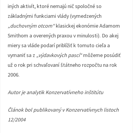
iných aktivít, ktoré nemajú nič spoločné so
základnými funkciami vlády (vymedzených
„duchovným otcom“
klasickej ekonómie Adamom
Smithom a overených praxou v minulosti). Do akej
miery sa vláde podarí priblížiť k tomuto cieľa a
vymaniť sa z
„výdavkových pascí“
môžeme posúdiť
už o rok pri schvaľovaní štátneho rozpočtu na rok
2006.
Autor je analytik Konzervatívneho inštitútu
Článok bol publikovaný v Konzervatívnych listoch
12/2004