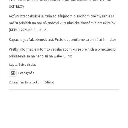
UČITEĽOV
Aktívni stredoškolskí učitelia so záujmom o ekonomické myslenie sa
môžu prihlásiť na náš víkendový kurz Klasická ekonómia pre učiteľov
(KEPU) 2026 do 31. JÚLA.
Kapacita je však obmedzená. Preto odporúčame sa prihlásiť čím skôr.
Všetky informácie o tomto vzdelávacom kurze pre nich a o možnosti
prihlásenia sa na neho sú na webe KEPU:
kep
...
Zobraziť viac
Fotografia
Zobraziť na Facebooku
·
Zdieľať