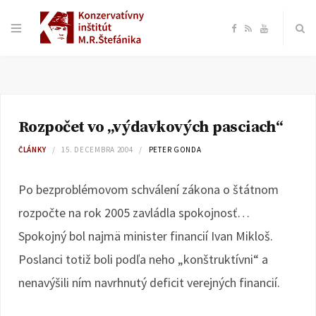
F
R
Y
a
S
o
c
S
u
Rozpočet vo „výdavkových pasciach“
e
T
ČLÁNKY
15. DECEMBRA 2004
PETER GONDA
b
u
Po bezproblémovom schválení zákona o štátnom
o
b
rozpočte na rok 2005 zavládla spokojnosť…
Spokojný bol najmä minister financií Ivan Mikloš.
o
e
Poslanci totiž boli podľa neho „konštruktívni“ a
k
nenavýšili ním navrhnutý deficit verejných financií.