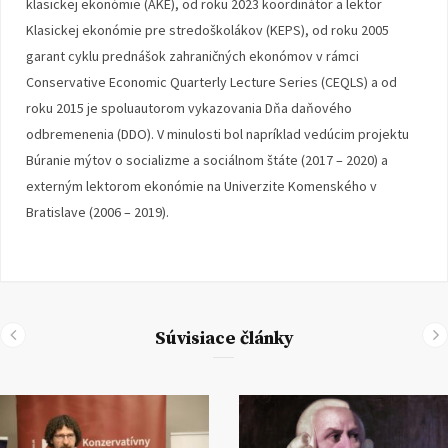
klasickej ekonómie (AKE), od roku 2023 koordinátor a lektor
Klasickej ekonómie pre stredoškolákov (KEPS), od roku 2005
garant cyklu prednášok zahraničných ekonómov v rámci
Conservative Economic Quarterly Lecture Series (CEQLS) a od
roku 2015 je spoluautorom vykazovania Dňa daňového
odbremenenia (DDO). V minulosti bol napríklad vedúcim projektu
Búranie mýtov o socializme a sociálnom štáte (2017 – 2020) a
externým lektorom ekonómie na Univerzite Komenského v
Bratislave (2006 – 2019).
Súvisiace články