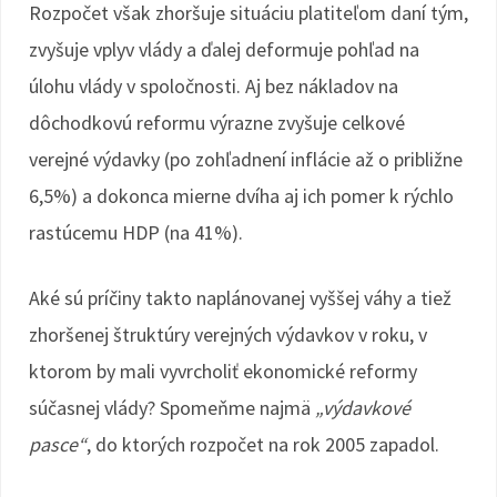
Rozpočet však zhoršuje situáciu platiteľom daní tým,
zvyšuje vplyv vlády a ďalej deformuje pohľad na
úlohu vlády v spoločnosti. Aj bez nákladov na
dôchodkovú reformu výrazne zvyšuje celkové
verejné výdavky (po zohľadnení inflácie až o približne
6,5%) a dokonca mierne dvíha aj ich pomer k rýchlo
rastúcemu HDP (na 41%).
Aké sú príčiny takto naplánovanej vyššej váhy a tiež
zhoršenej štruktúry verejných výdavkov v roku, v
ktorom by mali vyvrcholiť ekonomické reformy
súčasnej vlády? Spomeňme najmä
„výdavkové
pasce“
, do ktorých rozpočet na rok 2005 zapadol.