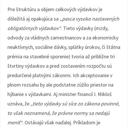
Pre štruktúru a objem celkových výdavkov je
dôležitá aj opakujúca sa
„pasca vysoko nastavených
obligatórnych výdavkov“
. Tieto výdavky (mzdy,
odvody za vládnych zamestnancov a za ekonomicky
neaktívnych, sociálne dávky, splátky úrokov, či štátna
prémia na stavebné sporenie) tvoria až približne tri
štvrtiny výdavkov a pred zostavením rozpočtu sú
predurčené platnými zákonmi. Ich akceptovanie v
plnom rozsahu by ale podstatne zúžilo priestor na
hýbanie s výdavkami. Aj minister financií I. Mikloš
uznáva, že
„tieto výdavky sú síce zo zákona povinné,
to však neznamená, že právne normy sa nedajú
meniť“
. Ostávajú však naďalej. Príkladom je