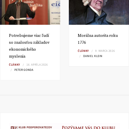
Potrebujeme viac ľudí
Morálna autorita roku
so znalosťou základov
1776
ekonomického
ČLÁNKY
9. MARCA 2026
myslenia
DANIEL KLEIN
ČLÁNKY
16. APRÍLA 2026
PETER GONDA