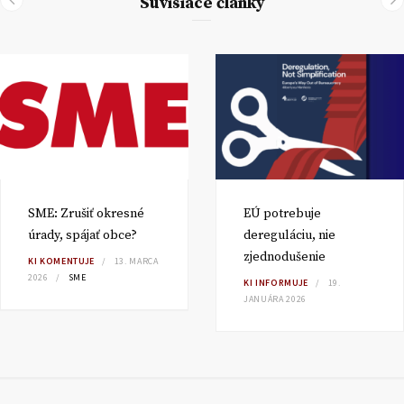
Súvisiace články
SME: Zrušiť okresné
EÚ potrebuje
úrady, spájať obce?
dereguláciu, nie
zjednodušenie
KI KOMENTUJE
13. MARCA
2026
SME
KI INFORMUJE
19.
JANUÁRA 2026