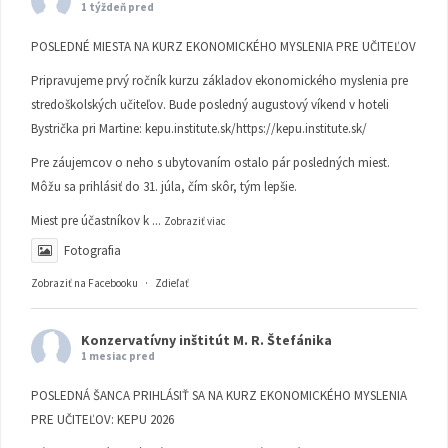
1 týždeň pred
POSLEDNÉ MIESTA NA KURZ EKONOMICKÉHO MYSLENIA PRE UČITEĽOV
Pripravujeme prvý ročník kurzu základov ekonomického myslenia pre
stredoškolských učiteľov. Bude posledný augustový víkend v hoteli
Bystrička pri Martine:
kepu.institute.sk/https://kepu.institute.sk/
Pre záujemcov o neho s ubytovaním ostalo pár posledných miest.
Môžu sa prihlásiť do 31. júla, čím skôr, tým lepšie.
Miest pre účastníkov k
...
Zobraziť viac
Fotografia
Zobraziť na Facebooku
·
Zdieľať
Konzervatívny inštitút M. R. Štefánika
1 mesiac pred
POSLEDNÁ ŠANCA PRIHLÁSIŤ SA NA KURZ EKONOMICKÉHO MYSLENIA
PRE UČITEĽOV: KEPU 2026