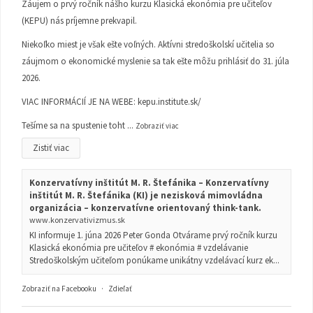
Záujem o prvý ročník nášho kurzu Klasická ekonómia pre učiteľov
(KEPU) nás príjemne prekvapil.
Niekoľko miest je však ešte voľných. Aktívni stredoškolskí učitelia so
záujmom o ekonomické myslenie sa tak ešte môžu prihlásiť do 31. júla
2026.
VIAC INFORMÁCIÍ JE NA WEBE:
kepu.institute.sk/
Tešíme sa na spustenie toht
...
Zobraziť viac
Zistiť viac
Konzervatívny inštitút M. R. Štefánika – Konzervatívny
inštitút M. R. Štefánika (KI) je nezisková mimovládna
organizácia – konzervatívne orientovaný think-tank.
www.konzervativizmus.sk
KI informuje 1. júna 2026 Peter Gonda Otvárame prvý ročník kurzu
Klasická ekonómia pre učiteľov # ekonómia # vzdelávanie
Stredoškolským učiteľom ponúkame unikátny vzdelávací kurz ek...
Zobraziť na Facebooku
·
Zdieľať