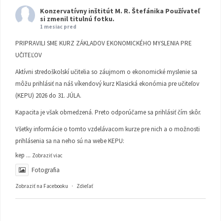
Konzervatívny inštitút M. R. Štefánika
Používateľ
si zmenil titulnú fotku.
1 mesiac pred
PRIPRAVILI SME KURZ ZÁKLADOV EKONOMICKÉHO MYSLENIA PRE
UČITEĽOV
Aktívni stredoškolskí učitelia so záujmom o ekonomické myslenie sa
môžu prihlásiť na náš víkendový kurz Klasická ekonómia pre učiteľov
(KEPU) 2026 do 31. JÚLA.
Kapacita je však obmedzená. Preto odporúčame sa prihlásiť čím skôr.
Všetky informácie o tomto vzdelávacom kurze pre nich a o možnosti
prihlásenia sa na neho sú na webe KEPU:
kep
...
Zobraziť viac
Fotografia
Zobraziť na Facebooku
·
Zdieľať