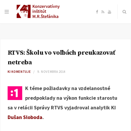
F
R
Y
a
S
o
c
S
u
RTVS: Školu vo voľbách preukazovať
e
T
netreba
b
u
KI KOMENTUJE
9. NOVEMBRA 2014
o
b
K téme požiadavky na vzdelanostné
predpoklady na výkon funkcie starostu
o
e
sa v relácii Správy RTVS vyjadroval analytik KI
k
Dušan Sloboda
.