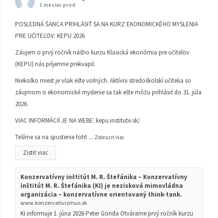
1 mesiac pred
POSLEDNÁ ŠANCA PRIHLÁSIŤ SA NA KURZ EKONOMICKÉHO MYSLENIA
PRE UČITEĽOV: KEPU 2026
Záujem o prvý ročník nášho kurzu Klasická ekonómia pre učiteľov
(KEPU) nás príjemne prekvapil.
Niekoľko miest je však ešte voľných. Aktívni stredoškolskí učitelia so
záujmom o ekonomické myslenie sa tak ešte môžu prihlásiť do 31. júla
2026.
VIAC INFORMÁCIÍ JE NA WEBE:
kepu.institute.sk/
Tešíme sa na spustenie toht
...
Zobraziť viac
Zistiť viac
Konzervatívny inštitút M. R. Štefánika – Konzervatívny
inštitút M. R. Štefánika (KI) je nezisková mimovládna
organizácia – konzervatívne orientovaný think-tank.
www.konzervativizmus.sk
KI informuje 1. júna 2026 Peter Gonda Otvárame prvý ročník kurzu