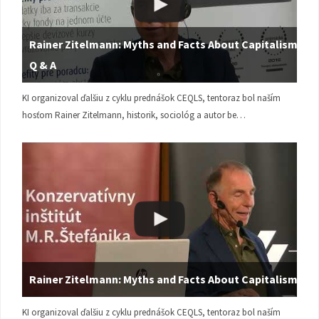
Rainer Zitelmann: Myths and Facts About Capitalism |
Q & A
KI organizoval ďalšiu z cyklu prednášok CEQLS, tentoraz bol naším
hosťom Rainer Zitelmann, historik, sociológ a autor be…
Rainer Zitelmann: Myths and Facts About Capitalism
KI organizoval ďalšiu z cyklu prednášok CEQLS, tentoraz bol naším