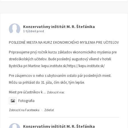
Konzervatívny inštitút M. R. Štefánika
1 týždeň pred
POSLEDNÉ MIESTA NA KURZ EKONOMICKÉHO MYSLENIA PRE UČITEĽOV
Pripravujeme prvý ročník kurzu základov ekonomického myslenia pre
stredoškolských učiteľov. Bude posledný augustový víkend v hoteli
Bystrička pri Martine:
kepu.institute.sk/https://kepu.institute.sk/
Pre záujemcov o neho s ubytovaním ostalo pár posledných miest.
Môžu sa prihlásiť do 31. júla, čím skôr, tým lepšie.
Miest pre účastníkov k
...
Zobraziť viac
Fotografia
Zobraziť na Facebooku
·
Zdieľať
Konzervatívny inštitút M. R. Štefánika