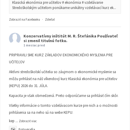
Klasická ekonómia pre učiteľov # ekonómia # vzdelávanie
Stredoškolským učiteľom ponúkame unikátny vzdelávací kurz ek...
Zobraziť na Facebooku
·
Zdieľať
Konzervatívny inštitút M. R. Štefánika
Používateľ
si zmenil titulnú fotku.
1 mesiac pred
PRIPRAVILI SME KURZ ZÁKLADOV EKONOMICKÉHO MYSLENIA PRE
UČITEĽOV
Aktívni stredoškolskí učitelia so záujmom o ekonomické myslenie sa
môžu prihlásiť na náš víkendový kurz Klasická ekonómia pre učiteľov
(KEPU) 2026 do 31. JÚLA.
Kapacita je však obmedzená. Preto odporúčame sa prihlásiť čím skôr.
Všetky informácie o tomto vzdelávacom kurze pre nich a o možnosti
prihlásenia sa na neho sú na webe KEPU:
kep
...
Zobraziť viac
Fotografia