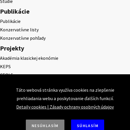
Štúdie
Publikácie
Publikácie
Konzervatívne listy
Konzervatívne pohľady
Projekty
Akadémia klasickej ekonómie
KEPS
CEQLS
Cena Dominika Tatarku
Táto webová stránka využíva cookies na zlepšenie
Cena Ernesta Valka
prehliadania webu a poskytovanie ďalších funkcií.
Študentská esej
Detaily cookies
|
Zásady ochrany osobných údajov
Deň daňového odbremenenia
NESÚHLASÍM
SÚHLASÍM