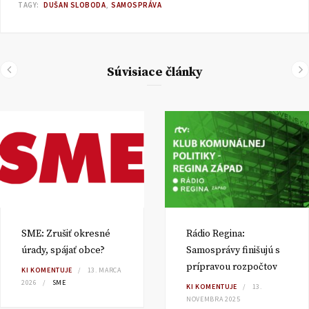
TAGY:
DUŠAN SLOBODA
SAMOSPRÁVA
Súvisiace články
SME: Zrušiť okresné
Rádio Regina:
úrady, spájať obce?
Samosprávy finišujú s
prípravou rozpočtov
KI KOMENTUJE
13. MARCA
2026
SME
KI KOMENTUJE
13.
NOVEMBRA 2025