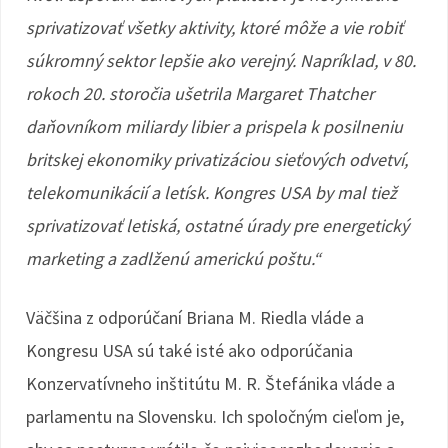
sprivatizovať všetky aktivity, ktoré môže a vie robiť
súkromný sektor lepšie ako verejný. Napríklad, v 80.
rokoch 20. storočia ušetrila Margaret Thatcher
daňovníkom miliardy libier a prispela k posilneniu
britskej ekonomiky privatizáciou sieťových odvetví,
telekomunikácií a letísk. Kongres USA by mal tiež
sprivatizovať letiská, ostatné úrady pre energetický
marketing a zadlženú americkú poštu.“
Väčšina z odporúčaní Briana M. Riedla vláde a
Kongresu USA sú také isté ako odporúčania
Konzervatívneho inštitútu M. R. Štefánika vláde a
parlamentu na Slovensku. Ich spoločným cieľom je,