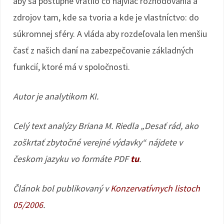
aby sa postupne vrátilo čo najviac rozhodovania a
zdrojov tam, kde sa tvoria a kde je vlastníctvo: do
súkromnej sféry. A vláda aby rozdeľovala len menšiu
časť z našich daní na zabezpečovanie základných
funkcií, ktoré má v spoločnosti.
Autor je analytikom KI.
Celý text analýzy Briana M. Riedla „Desať rád, ako
zoškrtať zbytočné verejné výdavky“ nájdete v
českom jazyku vo formáte PDF
tu
.
Článok bol publikovaný v
Konzervatívnych listoch
05/2006
.