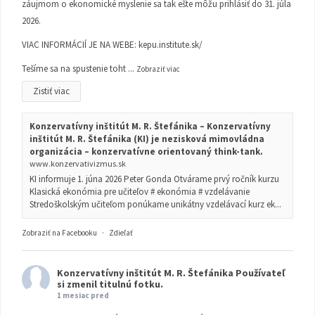
záujmom o ekonomické myslenie sa tak ešte môžu prihlásiť do 31. júla
2026.
VIAC INFORMÁCIÍ JE NA WEBE:
kepu.institute.sk/
Tešíme sa na spustenie toht
...
Zobraziť viac
Zistiť viac
Konzervatívny inštitút M. R. Štefánika – Konzervatívny
inštitút M. R. Štefánika (KI) je nezisková mimovládna
organizácia – konzervatívne orientovaný think-tank.
www.konzervativizmus.sk
KI informuje 1. júna 2026 Peter Gonda Otvárame prvý ročník kurzu
Klasická ekonómia pre učiteľov # ekonómia # vzdelávanie
Stredoškolským učiteľom ponúkame unikátny vzdelávací kurz ek...
Zobraziť na Facebooku
·
Zdieľať
Konzervatívny inštitút M. R. Štefánika
Používateľ
si zmenil titulnú fotku.
1 mesiac pred