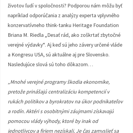
životov ľudí v spoločnosti? Podporou nám môžu byť
napríklad odporúčania z analýzy experta vplyvného
konzervatívneho think-tanku Heritage Foundation
Briana M. Riedla „Desať rád, ako zoškrtať zbytočné
verejné výdavky“. Aj keď sú jeho závery určené vláde
a Kongresu USA, sú aktuálne aj pre Slovensko.
Nasledujúce slová sú toho dôkazom…
„Mnohé verejné programy škodia ekonomike,
pretože prinášajú centralizáciu kompetencií v
rukách politikov a byrokratov na úkor podnikateľov
a rodín. Aktéri s osobitnými záujmami získavajú
pomocou vlády výhody, ktoré by inak od
jednotlivcov a firiem nezískali. Je čas zamyslieť sa