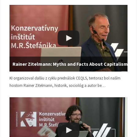
Rainer Zitelmann: Myths and Facts About Capitalism
KI organizoval ďalšiu z cyklu prednášok CEQLS, tentoraz bol naším
hosťom Rainer Zitelmann, historik, sociológ a autor be…