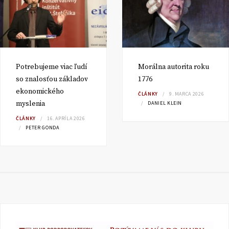
Potrebujeme viac ľudí
Morálna autorita roku
so znalosťou základov
1776
ekonomického
ČLÁNKY
9. MARCA 2026
myslenia
DANIEL KLEIN
ČLÁNKY
16. APRÍLA 2026
PETER GONDA