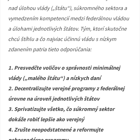
nad úlohou vlády („štátu“), súkromného sektora a
vymedzením kompetencií medzi federálnou vládou
a úlohami jednotlivých štátov. Tým, ktorí skutočne
chcú štíhlu a čo najviac účinnú vládu s nízkym
zdanením patria tieto odporúčania:
1. Presvedčte voličov o správnosti minimálnej
vlády („malého štátu“) a nízkych daní
2. Decentralizujte verejné programy z federálnej
úrovne na úroveň jednotlivých štátov
3. Sprivatizujte všetko, čo súkromný sektor
dokáže robiť lepšie ako verejný
4. Zrušte neopodstatnené a reformujte
nehospodárne programy