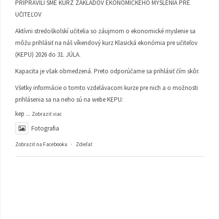
PRIPRAVILI SME KURZ ZÁKLADOV EKONOMICKÉHO MYSLENIA PRE
UČITEĽOV
Aktívni stredoškolskí učitelia so záujmom o ekonomické myslenie sa
môžu prihlásiť na náš víkendový kurz Klasická ekonómia pre učiteľov
(KEPU) 2026 do 31. JÚLA.
Kapacita je však obmedzená. Preto odporúčame sa prihlásiť čím skôr.
Všetky informácie o tomto vzdelávacom kurze pre nich a o možnosti
prihlásenia sa na neho sú na webe KEPU:
kep
...
Zobraziť viac
Fotografia
Zobraziť na Facebooku
·
Zdieľať