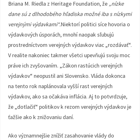
Briana M. Riedla z Heritage Foundation, že
„nízke
dane sú z dlhodobého hľadiska možné iba s nízkymi
verejnými výdavkami“.
Niektorí politici síce hovoria o
výdavkových úsporách, mnohí naopak sľubujú
prostredníctvom verejných výdavkov viac „rozdávať“.
V realite nakoniec takmer všetci upevňujú svoju moc
práve ich zvyšovaním. „Zákon rastúcich verejných
výdavkov“ neopustil ani Slovensko. Vláda dokonca
na tento rok naplánovala vyšší rast verejných
výdavkov, ako sa očakáva inflácia. Aj to potvrdzuje,
že „dotlačiť“ politikov k rezom verejných výdavkov je
ťažšie ako k znižovaniu daní.
Ako významnejšie znížiť zasahovanie vlády do