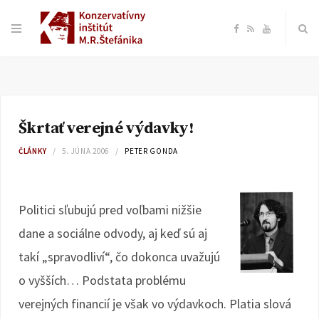
F
R
Y
a
S
o
c
S
u
Škrtať verejné výdavky!
e
T
ČLÁNKY
5. JÚNA 2006
PETER GONDA
b
u
o
b
Politici sľubujú pred voľbami nižšie
dane a sociálne odvody, aj keď sú aj
o
e
takí „spravodliví“, čo dokonca uvažujú
k
o vyšších… Podstata problému
verejných financií je však vo výdavkoch. Platia slová