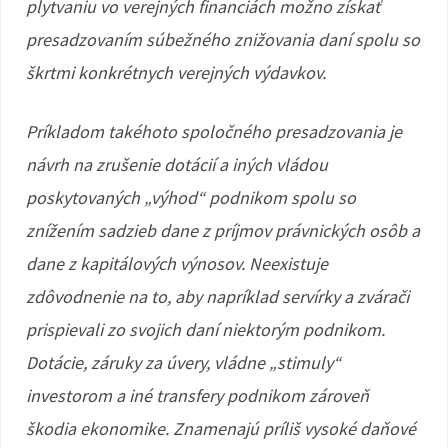
plytvaniu vo verejných financiách možno získať
presadzovaním súbežného znižovania daní spolu so
škrtmi konkrétnych verejných výdavkov.
Príkladom takéhoto spoločného presadzovania je
návrh na zrušenie dotácií a iných vládou
poskytovaných „výhod“ podnikom spolu so
znížením sadzieb dane z príjmov právnických osôb a
dane z kapitálových výnosov. Neexistuje
zdôvodnenie na to, aby napríklad servírky a zvárači
prispievali zo svojich daní niektorým podnikom.
Dotácie, záruky za úvery, vládne „stimuly“
investorom a iné transfery podnikom zároveň
škodia ekonomike. Znamenajú príliš vysoké daňové