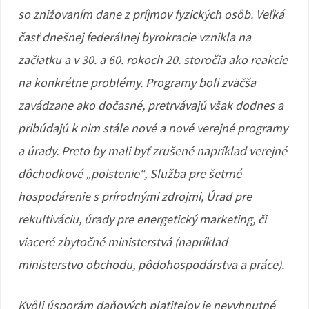
so znižovaním dane z príjmov fyzických osôb. Veľká
časť dnešnej federálnej byrokracie vznikla na
začiatku a v 30. a 60. rokoch 20. storočia ako reakcie
na konkrétne problémy. Programy boli zväčša
zavádzane ako dočasné, pretrvávajú však dodnes a
pribúdajú k nim stále nové a nové verejné programy
a úrady. Preto by mali byť zrušené napríklad verejné
dôchodkové „poistenie“, Služba pre šetrné
hospodárenie s prírodnými zdrojmi, Úrad pre
rekultiváciu, úrady pre energetický marketing, či
viaceré zbytočné ministerstvá (napríklad
ministerstvo obchodu, pôdohospodárstva a práce).
Kvôli úsporám daňových platiteľov je nevyhnutné