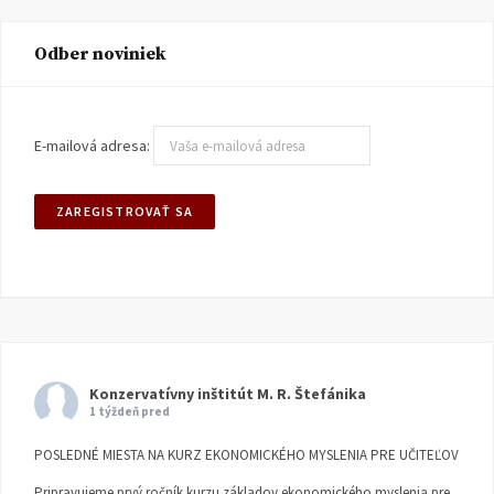
Odber noviniek
E-mailová adresa:
Konzervatívny inštitút M. R. Štefánika
1 týždeň pred
POSLEDNÉ MIESTA NA KURZ EKONOMICKÉHO MYSLENIA PRE UČITEĽOV
Pripravujeme prvý ročník kurzu základov ekonomického myslenia pre