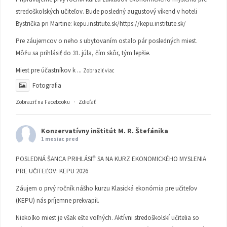
stredoškolských učiteľov. Bude posledný augustový víkend v hoteli
Bystrička pri Martine:
kepu.institute.sk/https://kepu.institute.sk/
Pre záujemcov o neho s ubytovaním ostalo pár posledných miest.
Môžu sa prihlásiť do 31. júla, čím skôr, tým lepšie.
Miest pre účastníkov k
...
Zobraziť viac
Fotografia
Zobraziť na Facebooku
·
Zdieľať
Konzervatívny inštitút M. R. Štefánika
1 mesiac pred
POSLEDNÁ ŠANCA PRIHLÁSIŤ SA NA KURZ EKONOMICKÉHO MYSLENIA
PRE UČITEĽOV: KEPU 2026
Záujem o prvý ročník nášho kurzu Klasická ekonómia pre učiteľov
(KEPU) nás príjemne prekvapil.
Niekoľko miest je však ešte voľných. Aktívni stredoškolskí učitelia so